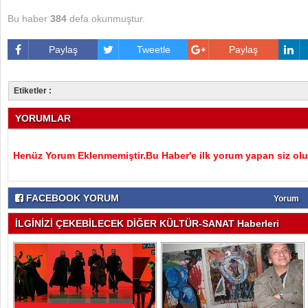
Bu haber
384
defa okunmuştur.
Paylaş
Tweetle
Paylaş
Etiketler :
YORUMLAR
Henüz Yorum Eklenmemiştir.Bu Haber'e ilk yorum yapan siz olu
FACEBOOK YORUM
Yorum
İLGİNİZİ ÇEKEBİLECEK DİĞER KÜLTÜR-SANAT Haberleri