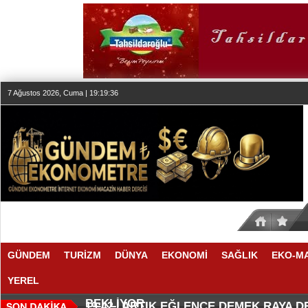
7 Ağustos 2026, Cuma | 19:19:36
GÜNDEM
TURİZM
DÜNYA
EKONOMİ
SAĞLIK
EKO-M
YEREL
SEKTÖR, İSTİKRARLI BÜYÜME İ
MAKYÖZ CANSU DURKUN'DAN YE
20:00 |
19:58 |
BEKLİYOR
ARTIK EĞLENCE DEMEK RAYA 
19:42 |