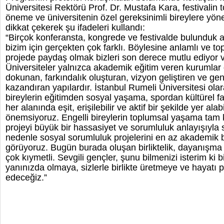
Üniversitesi Rektörü Prof. Dr. Mustafa Kara, festivalin 
öneme ve üniversitenin özel gereksinimli bireylere yön
dikkat çekerek şu ifadeleri kullandı:
“Birçok konferansta, kongrede ve festivalde bulunduk
bizim için gerçekten çok farklı. Böylesine anlamlı ve to
projede paydaş olmak bizleri son derece mutlu ediyor v
Üniversiteler yalnızca akademik eğitim veren kurumlar 
dokunan, farkındalık oluşturan, vizyon geliştiren ve g
kazandıran yapılardır. İstanbul Rumeli Üniversitesi olar
bireylerin eğitimden sosyal yaşama, spordan kültürel fa
her alanında eşit, erişilebilir ve aktif bir şekilde yer al
önemsiyoruz. Engelli bireylerin toplumsal yaşama tam k
projeyi büyük bir hassasiyet ve sorumluluk anlayışıyla 
nedenle sosyal sorumluluk projelerini en az akademik b
görüyoruz. Bugün burada oluşan birliktelik, dayanışma 
çok kıymetli. Sevgili gençler, şunu bilmenizi isterim ki 
yanınızda olmaya, sizlerle birlikte üretmeye ve hayat
edeceğiz.”