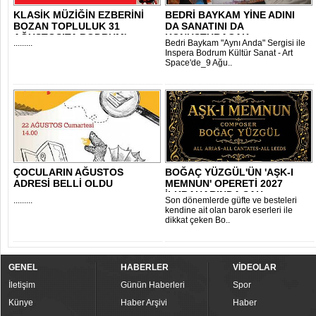
KLASİK MÜZİĞİN EZBERİNİ
BEDRİ BAYKAM YİNE ADINI
BOZAN TOPLULUK 31
DA SANATINI DA
AĞUSTOS’TA BODRUM'..
KONUŞTURACAK
.........
Bedri Baykam "Aynı Anda" Sergisi ile
Inspera Bodrum Kültür Sanat - Art
Space'de_9 Ağu..
ÇOCULARIN AĞUSTOS
BOĞAÇ YÜZGÜL'ÜN 'AŞK-I
ADRESİ BELLİ OLDU
MEMNUN' OPERETİ 2027
İLKBAHARINDA SAH..
.........
Son dönemlerde güfte ve besteleri
kendine ait olan barok eserleri ile
dikkat çeken Bo..
GENEL
HABERLER
VİDEOLAR
İletişim
Günün Haberleri
Spor
Künye
Haber Arşivi
Haber