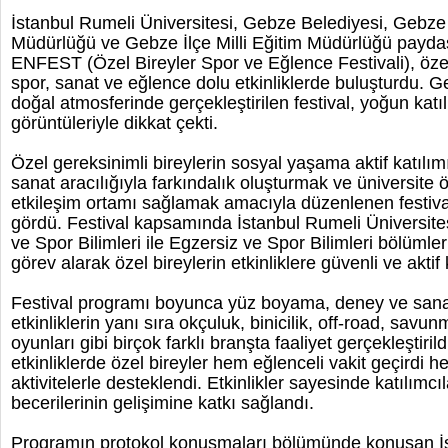
İstanbul Rumeli Üniversitesi, Gebze Belediyesi, Gebze
Müdürlüğü ve Gebze İlçe Milli Eğitim Müdürlüğü payda
ENFEST (Özel Bireyler Spor ve Eğlence Festivali), özel 
spor, sanat ve eğlence dolu etkinliklerde buluşturdu. 
doğal atmosferinde gerçekleştirilen festival, yoğun katıl
görüntüleriyle dikkat çekti.
Özel gereksinimli bireylerin sosyal yaşama aktif katılı
sanat aracılığıyla farkındalık oluşturmak ve üniversite ö
etkileşim ortamı sağlamak amacıyla düzenlenen festival,
gördü. Festival kapsamında İstanbul Rumeli Üniversites
ve Spor Bilimleri ile Egzersiz ve Spor Bilimleri bölümler
görev alarak özel bireylerin etkinliklere güvenli ve aktif 
Festival programı boyunca yüz boyama, deney ve sanat 
etkinliklerin yanı sıra okçuluk, binicilik, off-road, savu
oyunları gibi birçok farklı branşta faaliyet gerçekleştiri
etkinliklerde özel bireyler hem eğlenceli vakit geçirdi h
aktivitelerle desteklendi. Etkinlikler sayesinde katılımcı
becerilerinin gelişimine katkı sağlandı.
Programın protokol konuşmaları bölümünde konuşan İ