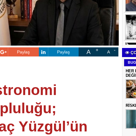
A
Paylaş
Paylaş
A
ÇO
BUG
HER 
DEĞİ
stronomi
opluluğu;
RİSK
ç Yüzgül’ün