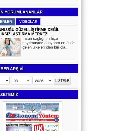
N YORUMLANANLAR
ERLER
VİDEOLAR
NLUĞU GÜZELLİŞTİRME DEĞİL
IKSIZLAŞTIRMA MERKEZİ
İnsan sağlığının hiçe
sayılmasıda dünyanın en önde
gelen ülkelerinden biri ola..
BER ARŞİVİ
ZETEMİZ