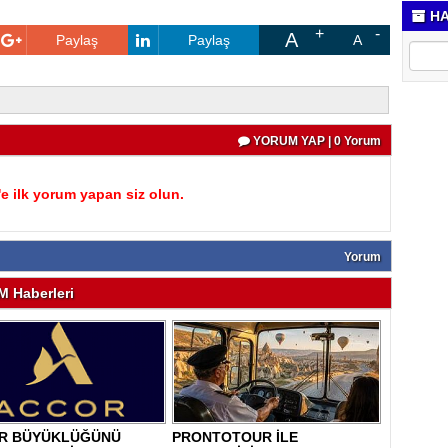
HA
A
Paylaş
Paylaş
A
YORUM YAP | 0 Yorum
 ilk yorum yapan siz olun.
Yorum
 Haberleri
R BÜYÜKLÜĞÜNÜ
PRONTOTOUR İLE