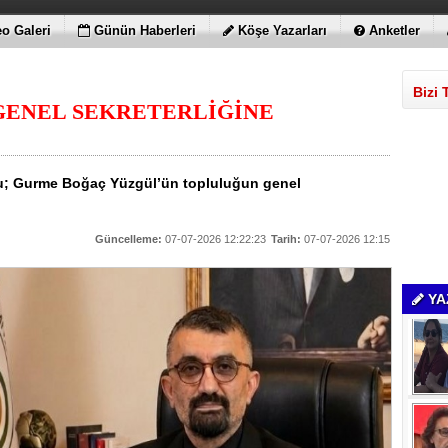
o Galeri
Günün Haberleri
Köşe Yazarları
Anketler
Bizi 
GENEL SEKRETERLİĞİNE
ğu; Gurme Boğaç Yüzgül’ün topluluğun genel
Güncelleme:
07-07-2026 12:22:23
Tarih:
07-07-2026 12:15
YA