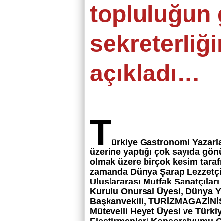
topluluğun 
sekreterliği
açıkladı…
T
ürkiye Gastronomi Yazarl
üzerine yaptığı çok sayıda gön
olmak üzere birçok kesim taraf
zamanda Dünya Şarap Lezzetçil
Uluslararası Mutfak Sanatçılar
Kurulu Onursal Üyesi, Dünya Y
Başkanvekili, TURİZMAGAZİNİST
Mütevelli Heyet Üyesi ve Türki