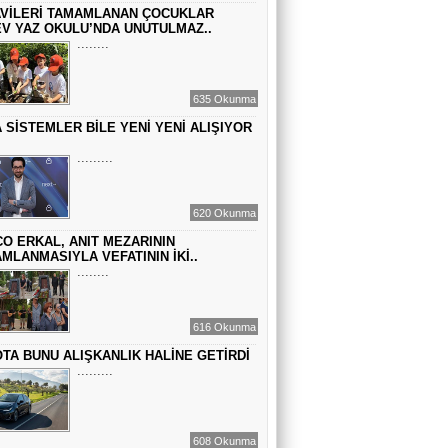
VİLERİ TAMAMLANAN ÇOCUKLAR
GEÇMİŞİN SIRLARINA VAKIF OLUN
V YAZ OKULU’NDA UNUTULMAZ..
........
EMİR EMİRHANOĞLU
635 Okunma
BAYRAMDA ARA VERİN
 SİSTEMLER BİLE YENİ YENİ ALIŞIYOR
.........
MACİT SOYDAN
DÜNYANIN MERKEZİNDE YAŞADIĞINI
620 Okunma
SANANLAR...
O ERKAL, ANIT MEZARININ
MLANMASIYLA VEFATININ İKİ..
........
616 Okunma
TA BUNU ALIŞKANLIK HALİNE GETİRDİ
.........
608 Okunma