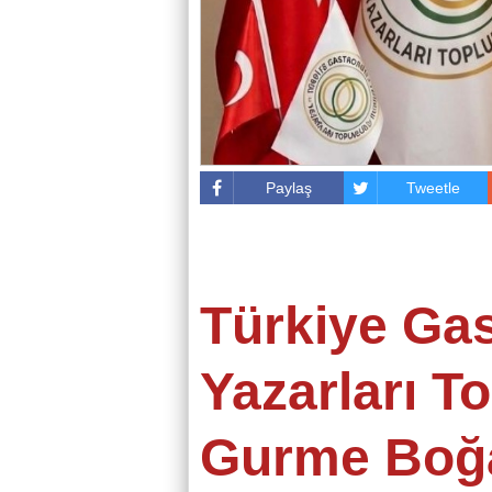
Paylaş
Tweetle
Türkiye Ga
Yazarları T
Gurme Boğa