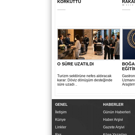
KORKUTTU
RAKA
DAHA 
.........
.........
O SÜRE UZATILDI
BOĞA
EĞİTİ
Turizm sektörüne nefes aldıracak
Gastron
karar: Döviz dönüşüm desteğinde
Uzmanı,
süre uzadı ..
Araştırm
GENEL
HABERLER
İletişim
Günün Haberleri
Künye
Haber Arşivi
Linkler
Gazete Arşivi
Rss
Köşe Yazarları