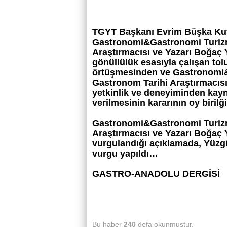
TGYT Başkanı Evrim Büşka Kutm
Gastronomi&Gastronomi Turiz
Araştırmacısı ve Yazarı Boğaç 
gönüllülük esasıyla çalışan tol
örtüşmesinden ve Gastronomi
Gastronom Tarihi Araştırmacısı
yetkinlik ve deneyiminden kayn
verilmesinin kararının oy birilği
Gastronomi&Gastronomi Turiz
Araştırmacısı ve Yazarı Boğaç Y
vurgulandığı açıklamada, Yüzgü
vurgu yapıldı…
GASTRO-ANADOLU DERGİSİ
Bu haber
240
defa okunmuştur.