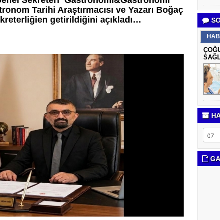
Genel Sekreteri Gastronomi&Gastronomi
ronom Tarihi Araştırmacısı ve Yazarı Boğaç
reterliğien getirildiğini açıkladı…
SO
HAB
ÇOĞU
SAĞL
HA
GA