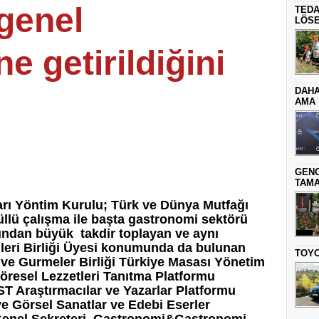
genel
TEDA
LÖSE
ne getirildiğini
DAHA
AMA
GENC
TAMA
arı Yöntim Kurulu; Türk ve Dünya Mutfağı
üllü çalışma ile başta gastronomi sektörü
ından büyük takdir toplayan ve aynı
eri Birliği Üyesi konumunda da bulunan
TOYO
ı ve Gurmeler Birliği Türkiye Masası Yönetim
öresel Lezzetleri Tanıtma Platformu
 Araştırmacılar ve Yazarlar Platformu
ye Görsel Sanatlar ve Edebi Eserler