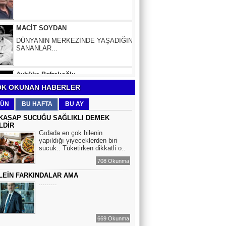
DÜNYANIN MERKEZİNDE YAŞADIĞINI
SANANLAR...
Aybüke Bafralıoğlu
FORO KÜLTÜRÜNÜN TRİBÜN
OYUNCULARI
BOĞAÇ YÜZGÜL
K OKUNAN HABERLER
TURİZM VE EĞİTİM
ÜN
BU HAFTA
BU AY
KASAP SUCUĞU SAĞLIKLI DEMEK
LDİR
Mr.Hiko...
Gıdada en çok hilenin
yapıldığı yiyeceklerden biri
KORKU VE ŞÜPHE
sucuk.. Tüketirken dikkatli o..
DÜŞMANLARINIZDIR...
708 Okunma
LEİN FARKINDALAR AMA
Çiğdem Yorgancıoğlu
.........
İkilikli ve İkircikli Tabiat Diyalektiğinde
Mobius Spiral Mucizeler, Akış ve Doğa
Döngüsünün Bilgeliği...
669 Okunma
Sinem Elgün