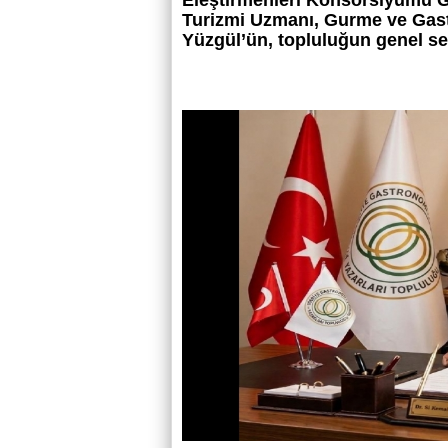
Eleştirmenleri Konsorsiyumu 
Turizmi Uzmanı, Gurme ve Gast
Yüzgül’ün, topluluğun genel sek