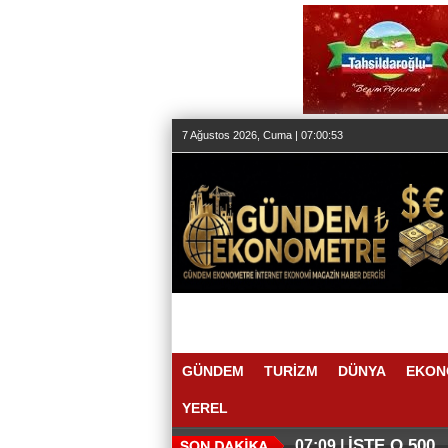
7 Ağustos 2026, Cuma | 07:00:54
GÜNDEM
TURİZM
DÜNYA
EKON
YEREL
İŞTE O 500
07:09 |