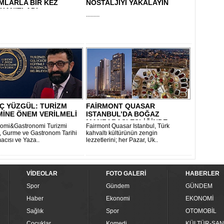
MLARLA BİR KEZ
NOSTALJİYİ YAKALAYIN
KANITLADI
.........
Ç YÜZGÜL: TURİZM
FAİRMONT QUASAR
MİNE ÖNEM VERİLMELİ
ISTANBUL’DA BOĞAZ
MANZARASI EŞLİĞİNDE
omi&Gastronomi Turizmi
Fairmont Quasar Istanbul, Türk
GELENE..
 Gurme ve Gastronom Tarihi
kahvaltı kültürünün zengin
acısı ve Yaza..
lezzetlerini; her Pazar, Uk..
VİDEOLAR
FOTO GALERİ
HABERLER
Spor
Gündem
GÜNDEM
Haber
Ekonomi
EKONOMİ
Sağlık
Spor
OTOMOBİL
Çocuklar
Komedi
KÜLTÜR-SAN