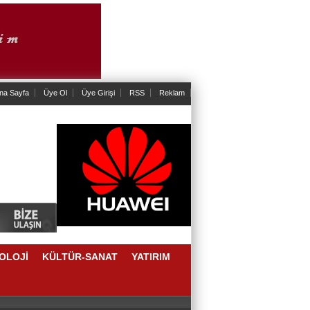
na Sayfa
Üye Ol
Üye Girişi
RSS
Reklam
OLOJİ
KÜLTÜR-SANAT
YATIRIM