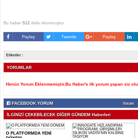
Bu haber
512
defa okunmuştur.
Paylaş
Tweetle
Paylaş
Etiketler :
YORUMLAR
Henüz Yorum Eklenmemiştir.Bu Haber'e ilk yorum yapan siz olu
FACEBOOK YORUM
Yorum
İLGİNİZİ ÇEKEBİLECEK DİĞER GÜNDEM Haberleri
O PLATFORMDA YENİ