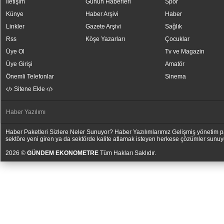
İletişim
Günün Haberleri
Spor
Künye
Haber Arşivi
Haber
Linkler
Gazete Arşivi
Sağlık
Rss
Köşe Yazarları
Çocuklar
Üye Ol
Tv ve Magazin
Üye Girişi
Amatör
Önemli Telefonlar
Sinema
Sitene Ekle
Haber Yazılımı
Haber Paketleri Sizlere Neler Sunuyor? Haber Yazılımlarımız Gelişmiş yönetim pan
sektöre yeni giren ya da sektörde kalite atlamak isteyen herkese çözümler sunuy
2026 ©
GÜNDEM EKONOMETRE
Tüm Hakları Saklıdır.