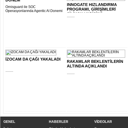
DÖNEM
INNOGATE HIZLANDIRMA
Ornisguard ile SOC
PROGRAMI, GİRİŞİMLERİ
Operasyonlarında Agentic AI Donemi
SİLİKON VADİSİ’Nİ..
.........
İZOCAM DA ÇAĞI YAKALADI
RAKAMLAR BEKLENTİLERİN
ALTINDA AÇIKLANDI
.........
.........
GENEL
HABERLER
VİDEOLAR