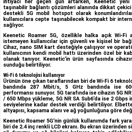
ihtiyacı her geçen gün artarken, Keenetic yen
taşınabilir bağlantı çözümleri alanında dikkat çekici
destekli 5G mobil hotspot olarak konumlandırıl
kullanıcılara cepte taşınabilecek kompakt bir inter
sağlıyor.
Keenetic Roamer 5G, özellikle halka açık Wi-Fi 
istemeyen kullanıcılar için güvenli ve kişisel bir bağ
Cihaz, nano SIM kart desteğiyle çalışıyor ve opera
kullanıcının kendi mobil hattı üzerinden özel bir k
olanak tanıyor. Keenetic’in ürün sayfasında cihaz
sunduğu belirtiliyor.
Wi-Fi 6 teknolojisi kullanıyor
Ürünün öne çıkan taraflarından biri de Wi-Fi 6 teknol
bandında 287 Mbit/s, 5 GHz bandında ise 60
performansı sunuyor. 5G tarafında ise cihazın 5G NR
/ 650 Mbps yükleme, 5G NR SA Sub6’da ise 2 Gbps i
seviyelerine kadar destek verdiği belirtiliyor. Elbet
altyapısı, kapsama alanı ve ağ yoğunluğuna göre değ
Keenetic Roamer 5G’nin günlük kullanımda fark yarat
biri de 2.4 inç renkli LCD ekranı. Bu ekran üzerinden s