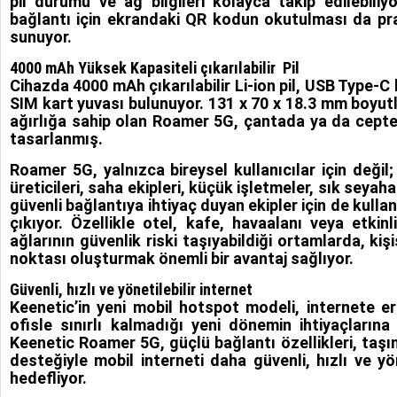
pil durumu ve ağ bilgileri kolayca takip edilebiliyo
bağlantı için ekrandaki QR kodun okutulması da prat
sunuyor.
4000 mAh Yüksek Kapasiteli çıkarılabilir Pil
Cihazda 4000 mAh çıkarılabilir Li-ion pil, USB Type-C
SIM kart yuvası bulunuyor. 131 x 70 x 18.3 mm boyutl
ağırlığa sahip olan Roamer 5G, çantada ya da cepte
tasarlanmış.
Roamer 5G, yalnızca bireysel kullanıcılar için değil;
üreticileri, saha ekipleri, küçük işletmeler, sık seya
güvenli bağlantıya ihtiyaç duyan ekipler için de kulla
çıkıyor. Özellikle otel, kafe, havaalanı veya etkinl
ağlarının güvenlik riski taşıyabildiği ortamlarda, kişi
noktası oluşturmak önemli bir avantaj sağlıyor.
Güvenli, hızlı ve yönetilebilir internet
Keenetic’in yeni mobil hotspot modeli, internete er
ofisle sınırlı kalmadığı yeni dönemin ihtiyaçlarına
Keenetic Roamer 5G, güçlü bağlantı özellikleri, taşın
desteğiyle mobil interneti daha güvenli, hızlı ve yön
hedefliyor.