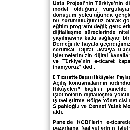
Usta Projesi’nin Türkiye’nin d
model olduğunu vurgulayara
dönüşüm yolculuğunda gençler
bir sorumluluğumuz olarak görü
eğitim programı değil; gençleri
dijitalleşme süreçlerinde nite
yayılmasına katkı sağlayan bi
Derneği ile hayata geçirdiğim
sertifikalı Dijital Usta’ya ula
işletmelerimizin dijital kanal
ve Türkiye’nin e-ticaret kap
inanıyoruz” dedi.
E-Ticarette Başarı Hikâyeleri Paylaş
Açılış konuşmalarının ardında
Hikâyeleri” başlıklı panelde
işletmelerin dijitalleşme yolcu
İş Geliştirme Bölge Yöneticisi 
Sipahioğlu ve Cennet Yatak Mo
aldı.
Panelde KOBİ’lerin e-ticaretl
pazarlama faaliyetlerinin işle