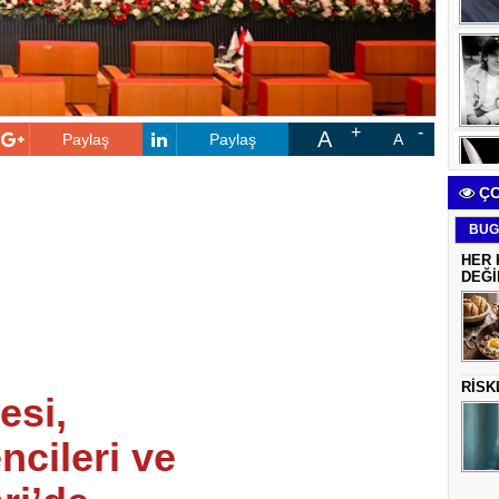
A
Paylaş
Paylaş
A
ÇO
BUG
HER 
DEĞİ
RİSK
esi,
ncileri ve