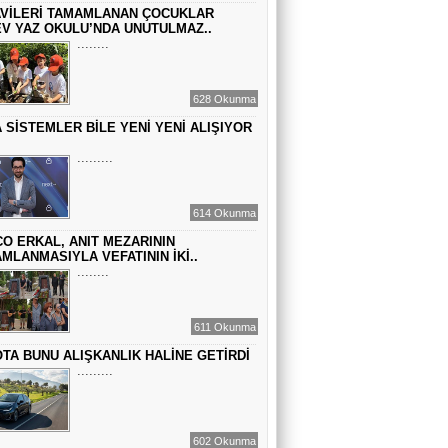
VİLERİ TAMAMLANAN ÇOCUKLAR
GEÇMİŞİN SIRLARINA VAKIF OLUN
V YAZ OKULU’NDA UNUTULMAZ..
........
EMİR EMİRHANOĞLU
628 Okunma
BAYRAMDA ARA VERİN
 SİSTEMLER BİLE YENİ YENİ ALIŞIYOR
.........
MACİT SOYDAN
DÜNYANIN MERKEZİNDE YAŞADIĞINI
614 Okunma
SANANLAR...
O ERKAL, ANIT MEZARININ
MLANMASIYLA VEFATININ İKİ..
........
611 Okunma
TA BUNU ALIŞKANLIK HALİNE GETİRDİ
.........
602 Okunma