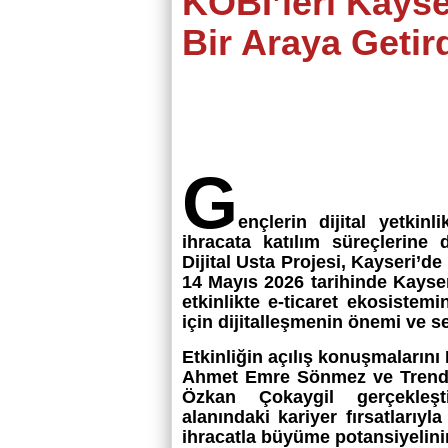
KOBİ’leri Kayse
Bir Araya Getird
G
ençlerin dijital yetkinl
ihracata katılım süreçlerine 
Dijital Usta Projesi, Kayseri’de
14 Mayıs 2026 tarihinde Kayse
etkinlikte e-ticaret ekosistemi
için dijitalleşmenin önemi ve se
Etkinliğin açılış konuşmaların
Ahmet Emre Sönmez ve Trendyo
Özkan Çokaygil gerçekleşti
alanındaki kariyer fırsatlarıyl
ihracatla büyüme potansiyelini