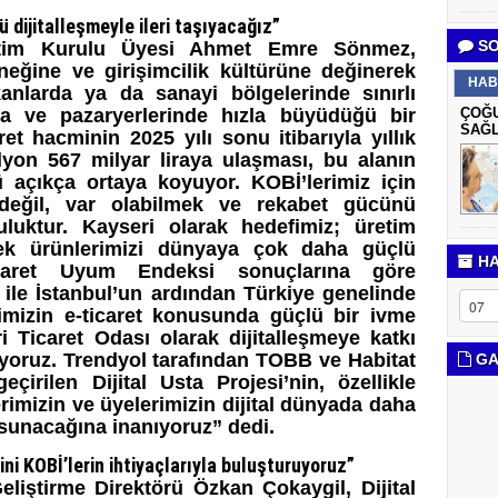
ü dijitalleşmeyle ileri taşıyacağız”
SO
etim Kurulu Üyesi Ahmet Emre Sönmez,
eneğine ve girişimcilik kültürüne değinerek
HAB
kanlarda ya da sanayi bölgelerinde sınırlı
rda ve pazaryerlerinde hızla büyüdüğü bir
ÇOĞU
SAĞL
et hacminin 2025 yılı sonu itibarıyla yıllık
ilyon 567 milyar liraya ulaşması, bu alanın
 açıkça ortaya koyuyor. KOBİ’lerimiz için
h değil, var olabilmek ve rekabet gücünü
uluktur. Kayseri olarak hedefimiz; üretim
erek ürünlerimizi dünyaya çok daha güçlü
HA
Ticaret Uyum Endeksi sonuçlarına göre
 ile İstanbul’un ardından Türkiye genelinde
rimizin e-ticaret konusunda güçlü bir ivme
i Ticaret Odası olarak dijitalleşmeye katkı
yoruz. Trendyol tarafından TOBB ve Habitat
GA
çirilen Dijital Usta Projesi’nin, özellikle
erimizin ve üyelerimizin dijital dünyada daha
 sunacağına inanıyoruz” dedi.
lini KOBİ’lerin ihtiyaçlarıyla buluşturuyoruz”
eliştirme Direktörü Özkan Çokaygil, Dijital