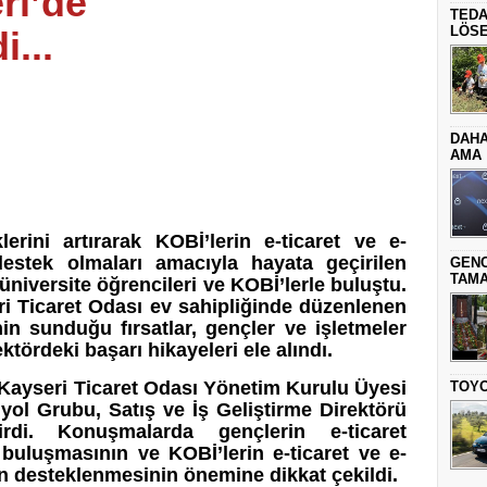
ri’de
TEDA
LÖSE
i...
DAHA
AMA
iklerini artırarak KOBİ’lerin e-ticaret ve e-
destek olmaları amacıyla hayata geçirilen
GENC
TAMA
 üniversite öğrencileri ve KOBİ’lerle buluştu.
ri Ticaret Odası ev sahipliğinde düzenlenen
nin sunduğu fırsatlar, gençler ve işletmeler
ktördeki başarı hikayeleri ele alındı.
ı Kayseri Ticaret Odası Yönetim Kurulu Üyesi
TOYO
l Grubu, Satış ve İş Geliştirme Direktörü
rdi. Konuşmalarda gençlerin e-ticaret
a buluşmasının ve KOBİ’lerin e-ticaret ve e-
n desteklenmesinin önemine dikkat çekildi.