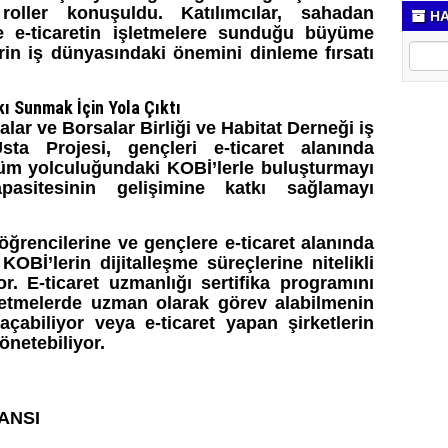
oller konuşuldu. Katılımcılar, sahadan
HA
le e-ticaretin işletmelere sunduğu büyüme
klerin iş dünyasındaki önemini dinleme fırsatı
kı Sunmak İçin Yola Çıktı
lar ve Borsalar Birliği ve Habitat Derneği iş
Usta Projesi, gençleri e-ticaret alanında
şüm yolculuğundaki KOBİ’lerle buluşturmayı
pasitesinin gelişimine katkı sağlamayı
 öğrencilerine ve gençlere e-ticaret alanında
OBİ’lerin dijitalleşme süreçlerine nitelikli
r. E-ticaret uzmanlığı sertifika programını
şletmelerde uzman olarak görev alabilmenin
açabiliyor veya e-ticaret yapan şirketlerin
yönetebiliyor.
ANSI