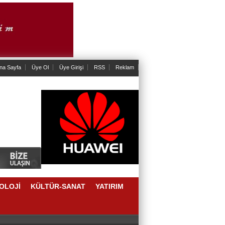
na Sayfa
Üye Ol
Üye Girişi
RSS
Reklam
OLOJİ
KÜLTÜR-SANAT
YATIRIM