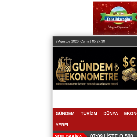
7 Ağustos 2026, Cuma | 05:27:31
GÜNDEM
TURİZM
DÜNYA
EKON
YEREL
İŞTE O 500
07:09 |