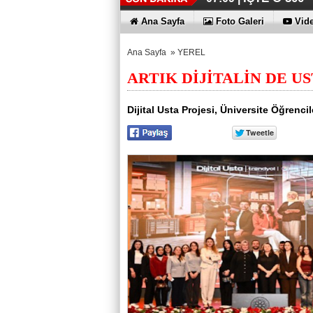
Ana Sayfa
Foto Galeri
Vide
Ana Sayfa
»
YEREL
ARTIK DİJİTALİN DE US
Dijital Usta Projesi, Üniversite Öğrenci