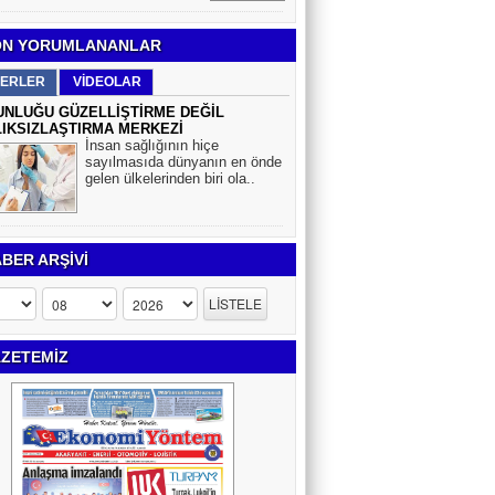
N YORUMLANANLAR
ERLER
VİDEOLAR
NLUĞU GÜZELLİŞTİRME DEĞİL
IKSIZLAŞTIRMA MERKEZİ
İnsan sağlığının hiçe
sayılmasıda dünyanın en önde
gelen ülkelerinden biri ola..
BER ARŞİVİ
ZETEMİZ