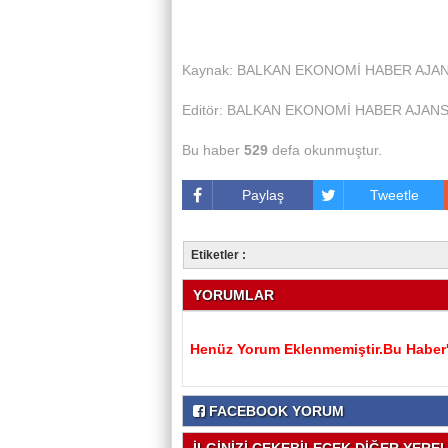
Kaynak: BALKAN EKONOMİ HABER AJAN
Editör: BALKAN EKONOMİ HABER AJANS
Bu haber
529
defa okunmuştur.
Paylaş
Tweetle
Etiketler :
YORUMLAR
Henüz Yorum Eklenmemiştir.Bu Haber'e
FACEBOOK YORUM