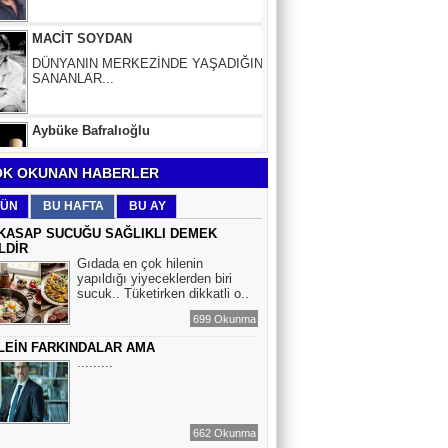
DÜNYANIN MERKEZİNDE YAŞADIĞINI
SANANLAR...
Aybüke Bafralıoğlu
FORO KÜLTÜRÜNÜN TRİBÜN
OYUNCULARI
BOĞAÇ YÜZGÜL
K OKUNAN HABERLER
TURİZM VE EĞİTİM
ÜN
BU HAFTA
BU AY
KASAP SUCUĞU SAĞLIKLI DEMEK
LDİR
Mr.Hiko...
Gıdada en çok hilenin
yapıldığı yiyeceklerden biri
KORKU VE ŞÜPHE
sucuk.. Tüketirken dikkatli o..
DÜŞMANLARINIZDIR...
699 Okunma
LEİN FARKINDALAR AMA
Çiğdem Yorgancıoğlu
.........
İkilikli ve İkircikli Tabiat Diyalektiğinde
Mobius Spiral Mucizeler, Akış ve Doğa
Döngüsünün Bilgeliği...
662 Okunma
Sinem Elgün