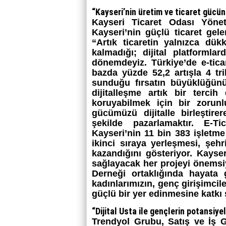
“Kayseri’nin üretim ve ticaret gücün
Kayseri Ticaret Odası Yön
Kayseri’nin güçlü ticaret gel
“Artık ticaretin yalnızca dük
kalmadığı; dijital platformla
dönemdeyiz. Türkiye’de e-ticar
bazda yüzde 52,2 artışla 4 tr
sunduğu fırsatın büyüklüğünü
dijitalleşme artık bir terci
koruyabilmek için bir zorunl
gücümüzü dijitalle birleştir
şekilde pazarlamaktır. E-
Kayseri’nin 11 bin 383 işletme
ikinci sıraya yerleşmesi, şeh
kazandığını gösteriyor. Kayser
sağlayacak her projeyi önemsi
Derneği ortaklığında hayata ge
kadınlarımızın, genç girişimcil
güçlü bir yer edinmesine katkı
“Dijital Usta ile gençlerin potansiye
Trendyol Grubu, Satış ve İş G