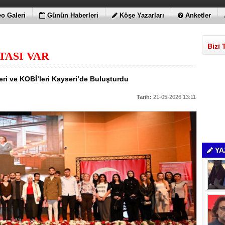
o Galeri
Günün Haberleri
Köşe Yazarları
Anketler
Bizi 
TASI VAR
leri ve KOBİ’leri Kayseri’de Buluşturdu
Tarih:
21-05-2026 13:11
YA