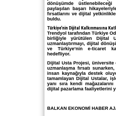
dönüşümde üstlenebileceği r
paylaşılan başarı hikayeleriy
fırsatlarını ve dijital yetkinli
buldu.
Türkiye’nin Dijital Kalkınmasına Kat
Trendyol tarafından Türkiye Oda
birliğiyle yürütülen Dijital 
uzmanlaştırmayı, dijital dönü
ve Türkiye’nin e-ticaret ka
hedefliyor.
Dijital Usta Projesi, üniversite
uzmanlaşma fırsatı sunarken, K
insan kaynağıyla destek oluyo
tamamlayan Dijital Ustalar, i
yanı sıra kendi mağazalarını 
dijital pazarlama faaliyetlerini 
BALKAN EKONOMİ HABER AJ