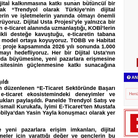
ijital kalkınmasına katkı sunan bütüncül bir
k “Trendyol olarak Türkiye’nin dijital
in ve işletmelerin yanında olmayı önemli
yoruz. Dijital Usta Projesi’yle yalnızca bir
n e-ticaret alanında uzmanlaştığı, KOBİ’lerin
likli desteğe kavuştuğu, e-ticaretin tabana
r model ortaya koyuyoruz. TOBB ve Habitat
iz proje kapsamında 2026 yılı sonunda 1.000
şmayı hedefliyoruz. Her bir Dijital Usta’nın
larda büyümesine, yeni pazarlara erişmesine
asitesinin güçlenmesine katkı sunacağına
AN
ıldı
n düzenlenen “E-Ticaret Sektöründe Başarı
 e-ticaret ekosistemindeki deneyimler ve
Henü
lukları paylaşıldı. Panelde Trendyol Satış ve
İsmail Kurukafa, İyimi E-Ticaret’ten Mustafa
bilya’dan Yasin Yayla konuşmacı olarak yer
e yeni pazarlara erişim imkanları, dijital
tmeler için yarattığı değer ve gençlerin bu