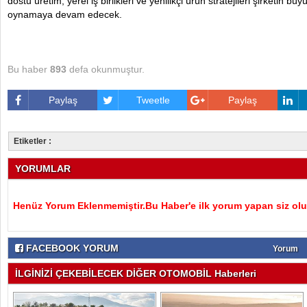
dostu üretim, yerel iş birlikleri ve yenilikçi ürün stratejileri şirketin 
oynamaya devam edecek.
Bu haber
893
defa okunmuştur.
Paylaş
Tweetle
Paylaş
Etiketler :
YORUMLAR
Henüz Yorum Eklenmemiştir.Bu Haber'e ilk yorum yapan siz olu
FACEBOOK YORUM
Yorum
İLGİNİZİ ÇEKEBİLECEK DİĞER OTOMOBİL Haberleri