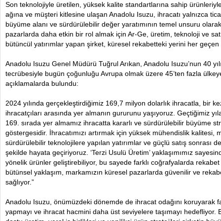
Son teknolojiyle üretilen, yüksek kalite standartlarına sahip ürünleriy
ağına ve müşteri kitlesine ulaşan Anadolu Isuzu, ihracatı yalnızca ticari 
büyüme alanı ve sürdürülebilir değer yaratımının temel unsuru olarak
pazarlarda daha etkin bir rol almak için Ar-Ge, üretim, teknoloji ve sa
bütüncül yatırımlar yapan şirket, küresel rekabetteki yerini her geçen
Anadolu Isuzu Genel Müdürü Tuğrul Arıkan, Anadolu Isuzu’nun 40 yıl
tecrübesiyle bugün çoğunluğu Avrupa olmak üzere 45’ten fazla ülkeye 
açıklamalarda bulundu:
2024 yılında gerçekleştirdiğimiz 169,7 milyon dolarlık ihracatla, bir 
ihracatçıları arasında yer almanın gururunu yaşıyoruz. Geçtiğimiz y
169. sırada yer almamız ihracatta kararlı ve sürdürülebilir büyüme str
göstergesidir. İhracatımızı artırmak için yüksek mühendislik kalitesi, m
sürdürülebilir teknolojilere yapılan yatırımlar ve güçlü satış sonrası de
şekilde hayata geçiriyoruz. ‘Terzi Usulü Üretim’ yaklaşımımız sayesind
yönelik ürünler geliştirebiliyor, bu sayede farklı coğrafyalarda rekabe
bütünsel yaklaşım, markamızın küresel pazarlarda güvenilir ve rekab
sağlıyor.”
Anadolu Isuzu, önümüzdeki dönemde de ihracat odağını koruyarak far
yapmayı ve ihracat hacmini daha üst seviyelere taşımayı hedefliyor. 