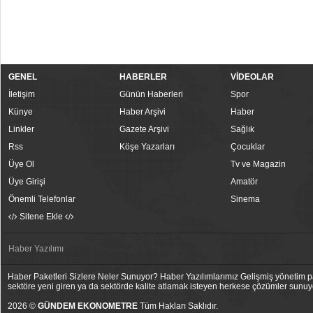
GENEL
HABERLER
VİDEOLAR
İletişim
Günün Haberleri
Spor
Künye
Haber Arşivi
Haber
Linkler
Gazete Arşivi
Sağlık
Rss
Köşe Yazarları
Çocuklar
Üye Ol
Tv ve Magazin
Üye Girişi
Amatör
Önemli Telefonlar
Sinema
Sitene Ekle
Haber Yazılımı
Haber Paketleri Sizlere Neler Sunuyor? Haber Yazılımlarımız Gelişmiş yönetim pan
sektöre yeni giren ya da sektörde kalite atlamak isteyen herkese çözümler sunuy
2026 ©
GÜNDEM EKONOMETRE
Tüm Hakları Saklıdır.