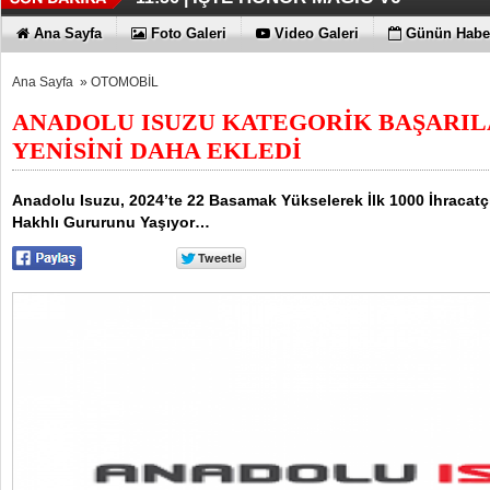
TECNO'DA YENİLİKLER VAR
11:53 |
Ana Sayfa
Foto Galeri
Video Galeri
Günün Haber
Ana Sayfa
»
OTOMOBİL
ANADOLU ISUZU KATEGORİK BAŞARIL
YENİSİNİ DAHA EKLEDİ
Anadolu Isuzu, 2024’te 22 Basamak Yükselerek İlk 1000 İhracat
Hakhlı Gururunu Yaşıyor…