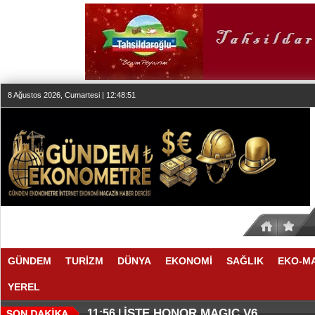
8 Ağustos 2026, Cumartesi | 12:48:51
GÜNDEM
TURİZM
DÜNYA
EKONOMİ
SAĞLIK
EKO-M
YEREL
THY REKOR KIRMAYI SEVİYOR
ÖZEL FİYATLARLA GELDİLER
12:17 |
12:02 |
İŞTE HONOR MAGIC V6
11:56 |