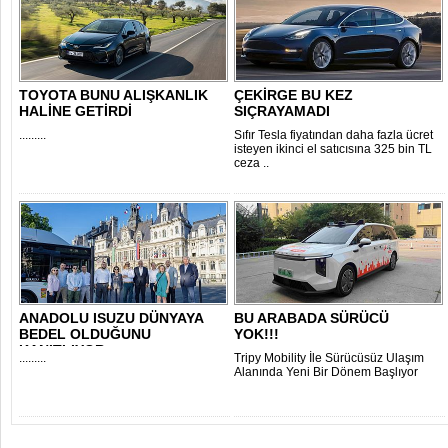
TOYOTA BUNU ALIŞKANLIK
ÇEKİRGE BU KEZ
HALİNE GETİRDİ
SIÇRAYAMADI
.........
Sıfır Tesla fiyatından daha fazla ücret
isteyen ikinci el satıcısına 325 bin TL
ceza ..
ANADOLU ISUZU DÜNYAYA
BU ARABADA SÜRÜCÜ
BEDEL OLDUĞUNU
YOK!!!
KANITLIYOR
.........
Tripy Mobility İle Sürücüsüz Ulaşım
Alanında Yeni Bir Dönem Başlıyor