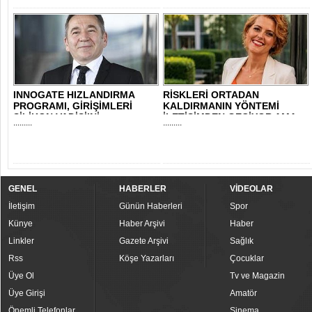
INNOGATE HIZLANDIRMA
RİSKLERİ ORTADAN
PROGRAMI, GİRİŞİMLERİ
KALDIRMANIN YÖNTEMİ
SİLİKON VADİSİ’Nİ..
İLETİŞİMDEN GEÇİYOR AMA..
.........
.........
GENEL
HABERLER
VİDEOLAR
İletişim
Günün Haberleri
Spor
Künye
Haber Arşivi
Haber
Linkler
Gazete Arşivi
Sağlık
Rss
Köşe Yazarları
Çocuklar
Üye Ol
Tv ve Magazin
Üye Girişi
Amatör
Önemli Telefonlar
Sinema