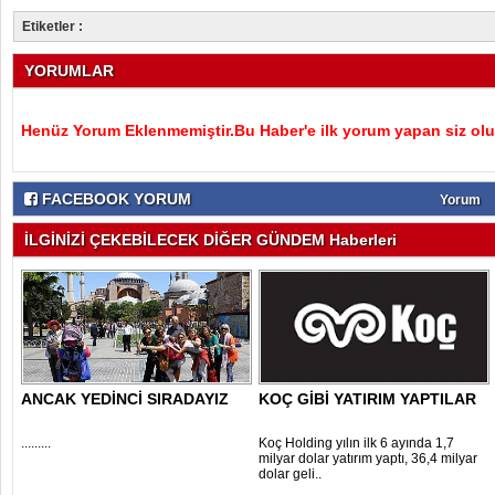
Etiketler :
YORUMLAR
Henüz Yorum Eklenmemiştir.Bu Haber'e ilk yorum yapan siz olu
FACEBOOK YORUM
Yorum
İLGİNİZİ ÇEKEBİLECEK DİĞER GÜNDEM Haberleri
ANCAK YEDİNCİ SIRADAYIZ
KOÇ GİBİ YATIRIM YAPTILAR
.........
Koç Holding yılın ilk 6 ayında 1,7
milyar dolar yatırım yaptı, 36,4 milyar
dolar geli..