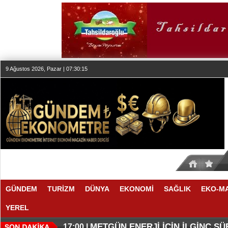
9 Ağustos 2026, Pazar | 07:30:15
GÜNDEM
TURİZM
DÜNYA
EKONOMİ
SAĞLIK
EKO-M
YEREL
O ANLAŞMADA NELER VAR
O TAHMİNDE YÜKSELME VAR
17:11 |
17:08 |
METGÜN ENERJİ İÇİN İLGİNÇ S
17:00 |