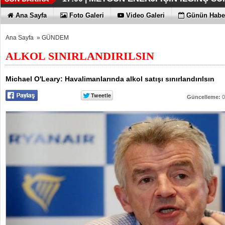
İŞTE HONOR MAGIC V6
TECNO'DA YENİLİKLER VAR
THY REKOR KIRMAYI SEVİYOR
ÖZEL FİYATLARLA GELDİLER
12:17 |
12:02 |
11:56 |
11:53 |
Ana Sayfa
Foto Galeri
Video Galeri
Günün Haber
Ana Sayfa
»
GÜNDEM
ALKOL SINIRLANDIRILSIN
Michael O'Leary: Havalimanlarında alkol satışı sınırlandırılsın
Güncelleme:
0