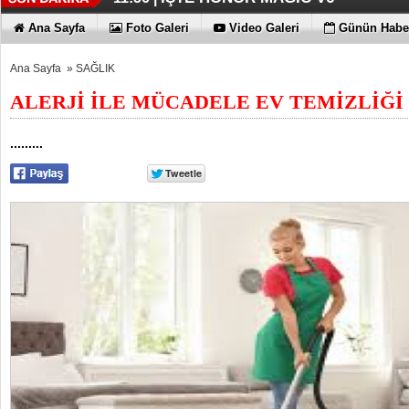
TECNO'DA YENİLİKLER VAR
11:53 |
Ana Sayfa
Foto Galeri
Video Galeri
Günün Haber
Ana Sayfa
»
SAĞLIK
ALERJİ İLE MÜCADELE EV TEMİZLİĞİ
.........