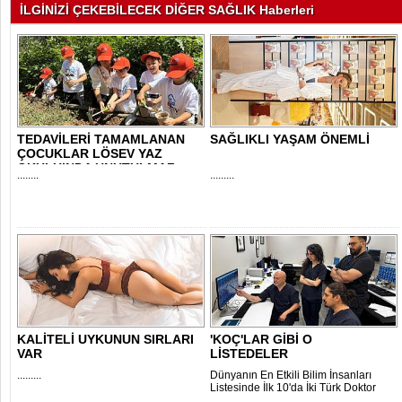
İLGİNİZİ ÇEKEBİLECEK DİĞER SAĞLIK Haberleri
TEDAVİLERİ TAMAMLANAN
SAĞLIKLI YAŞAM ÖNEMLİ
ÇOCUKLAR LÖSEV YAZ
OKULU’NDA UNUTULMAZ..
........
.........
KALİTELİ UYKUNUN SIRLARI
'KOÇ'LAR GİBİ O
VAR
LİSTEDELER
.........
Dünyanın En Etkili Bilim İnsanları
Listesinde İlk 10'da İki Türk Doktor