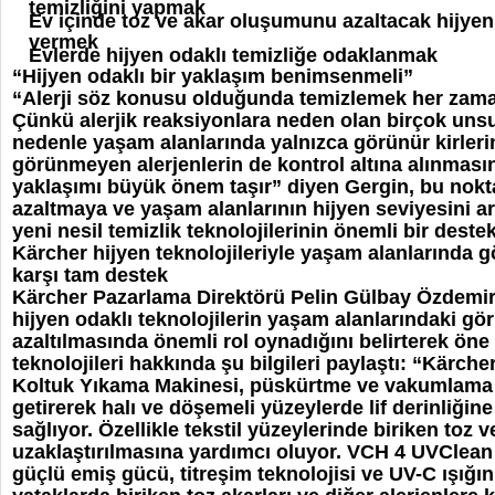
temizliğini yapmak
Ev içinde toz ve akar oluşumunu azaltacak hijy
vermek
Evlerde hijyen odaklı temizliğe odaklanmak
“Hijyen odaklı bir yaklaşım benimsenmeli”
“Alerji söz konusu olduğunda temizlemek her zaman 
Çünkü alerjik reaksiyonlara neden olan birçok uns
nedenle yaşam alanlarında yalnızca görünür kirlerin
görünmeyen alerjenlerin de kontrol altına alınması
yaklaşımı büyük önem taşır” diyen Gergin, bu nokta
azaltmaya ve yaşam alanlarının hijyen seviyesini a
yeni nesil temizlik teknolojilerinin önemli bir des
Kärcher hijyen teknolojileriyle yaşam alanlarında 
karşı tam destek
Kärcher Pazarlama Direktörü Pelin Gülbay Özdemir 
hijyen odaklı teknolojilerin yaşam alanlarındaki gö
azaltılmasında önemli rol oynadığını belirterek öne
teknolojileri hakkında şu bilgileri paylaştı: “Kärcher
Koltuk Yıkama Makinesi, püskürtme ve vakumlama te
getirerek halı ve döşemeli yüzeylerde lif derinliğine 
sağlıyor. Özellikle tekstil yüzeylerinde biriken toz v
uzaklaştırılmasına yardımcı oluyor. VCH 4 UVClean 
güçlü emiş gücü, titreşim teknolojisi ve UV-C ışığın