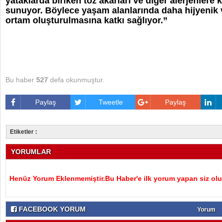
yataklarda biriken toz akarları ve diğer alerjenlere k
sunuyor. Böylece yaşam alanlarında daha hijyenik v
ortam oluşturulmasına katkı sağlıyor.”
Bu haber
527
defa okunmuştur.
Paylaş
Tweetle
Paylaş
Etiketler :
YORUMLAR
Henüz Yorum Eklenmemiştir.Bu Haber'e ilk yorum yapan siz olu
FACEBOOK YORUM
Yorum