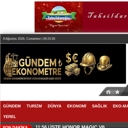
8 Ağustos 2026, Cumartesi | 09:23:27
GÜNDEM
TURİZM
DÜNYA
EKONOMİ
SAĞLIK
EKO-M
YEREL
THY REKOR KIRMAYI SEVİYOR
ÖZEL FİYATLARLA GELDİLER
12:17 |
12:02 |
İŞTE HONOR MAGIC V6
11:56 |