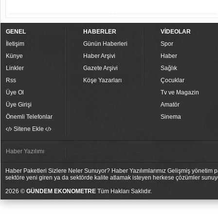
GENEL
HABERLER
VİDEOLAR
İletişim
Günün Haberleri
Spor
Künye
Haber Arşivi
Haber
Linkler
Gazete Arşivi
Sağlık
Rss
Köşe Yazarları
Çocuklar
Üye Ol
Tv ve Magazin
Üye Girişi
Amatör
Önemli Telefonlar
Sinema
Sitene Ekle
Haber Yazılımı
Haber Paketleri Sizlere Neler Sunuyor? Haber Yazılımlarımız Gelişmiş yönetim pan
sektöre yeni giren ya da sektörde kalite atlamak isteyen herkese çözümler sunuy
2026 ©
GÜNDEM EKONOMETRE
Tüm Hakları Saklıdır.