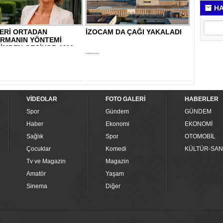
HA
LERİ ORTADAN
İZOCAM DA ÇAĞI YAKALADI
IRMANIN YÖNTEMİ
ŞİMDEN GEÇİYOR AMA..
.........
VİDEOLAR
FOTO GALERİ
HABERLER
Spor
Gündem
GÜNDEM
Haber
Ekonomi
EKONOMİ
Sağlık
Spor
OTOMOBİL
Çocuklar
Komedi
KÜLTÜR-SAN
Tv ve Magazin
Magazin
Amatör
Yaşam
Sinema
Diğer