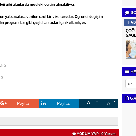
ji gibi alanlarda mesleki eğitim alınabiliyor.
SO
n yabancılara verilen özel bir vize türüdür. Öğrenci değişim
HAB
 programları gibi çeşitli amaçlar için kullanılıyor.
ÇOĞU
SAĞL
ANSI
HA
SI
GA
A
Paylaş
Paylaş
A
YORUM YAP | 0 Yorum