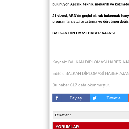
bulunuyor. Aşçılık, teknik, mekanik ve kozmetolo
J1 vizesi, ABD'de geçici olarak bulunmak isteye
programları, staj, araştırma ve öğretmen değişim
BALKAN DİPLOMASİ HABER AJANSI
Kaynak: BALKAN DİPLOMASİ HABER AJ
Editör: BALKAN DİPLOMASİ HABER AJAN
Bu haber
617
defa okunmuştur.
Paylaş
Tweetle
Etiketler :
YORUMLAR