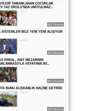
Sinem Elgün
VİLERİ TAMAMLANAN ÇOCUKLAR
GEÇMİŞİN SIRLARINA VAKIF OLUN
V YAZ OKULU’NDA UNUTULMAZ..
........
EMİR EMİRHANOĞLU
681 Okunma
BAYRAMDA ARA VERİN
 SİSTEMLER BİLE YENİ YENİ ALIŞIYOR
.........
MACİT SOYDAN
DÜNYANIN MERKEZİNDE YAŞADIĞINI
663 Okunma
SANANLAR...
O ERKAL, ANIT MEZARININ
MLANMASIYLA VEFATININ İKİ..
........
653 Okunma
TA BUNU ALIŞKANLIK HALİNE GETİRDİ
.........
640 Okunma