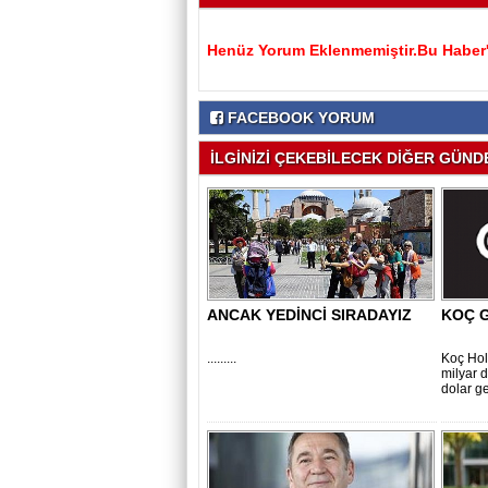
Henüz Yorum Eklenmemiştir.Bu Haber'e
FACEBOOK YORUM
İLGİNİZİ ÇEKEBİLECEK DİĞER GÜNDE
ANCAK YEDİNCİ SIRADAYIZ
KOÇ G
.........
Koç Hold
milyar d
dolar gel