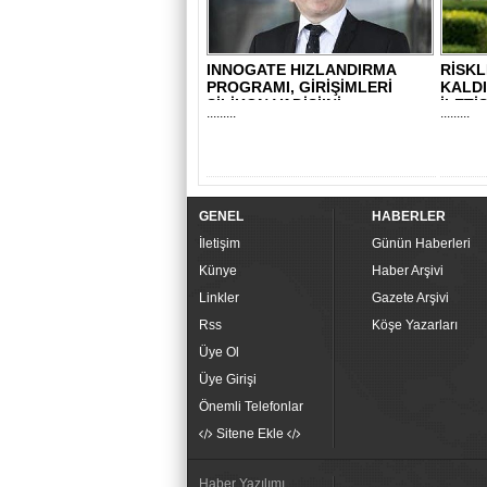
INNOGATE HIZLANDIRMA
RİSK
PROGRAMI, GİRİŞİMLERİ
KALD
SİLİKON VADİSİ’Nİ..
İLETİ
.........
.........
GENEL
HABERLER
İletişim
Günün Haberleri
Künye
Haber Arşivi
Linkler
Gazete Arşivi
Rss
Köşe Yazarları
Üye Ol
Üye Girişi
Önemli Telefonlar
Sitene Ekle
Haber Yazılımı