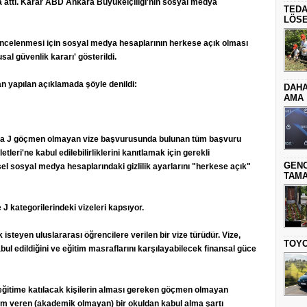
 attı. Karar ABD Ankara Büyükelçiliği'nin sosyal medya
TEDA
LÖSE
incelenmesi için sosyal medya hesaplarının herkese açık olması
sal güvenlik kararı' gösterildi.
 yapılan açıklamada şöyle denildi:
DAHA
AMA
veya J göçmen olmayan vize başvurusunda bulunan tüm başvuru
tleri'ne kabul edilebilirliklerini kanıtlamak için gerekli
GENC
el sosyal medya hesaplarındaki gizlilik ayarlarını "herkese açık"
TAMA
 J kategorilerindeki vizeleri kapsıyor.
isteyen uluslararası öğrencilere verilen bir vize türüdür. Vize,
TOYO
l edildiğini ve eğitim masraflarını karşılayabilecek finansal güce
eğitime katılacak kişilerin alması gereken göçmen olmayan
itim veren (akademik olmayan) bir okuldan kabul alma şartı