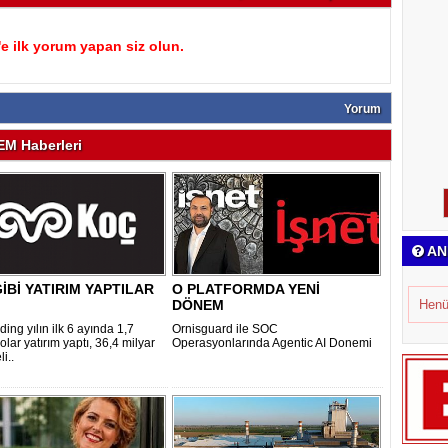
 ilk yorum yapan siz olun.
Yorum
M Haberleri
AN
İBİ YATIRIM YAPTILAR
O PLATFORMDA YENİ
DÖNEM
Henü
ing yılın ilk 6 ayında 1,7
Ornisguard ile SOC
olar yatırım yaptı, 36,4 milyar
Operasyonlarında Agentic AI Donemi
i..