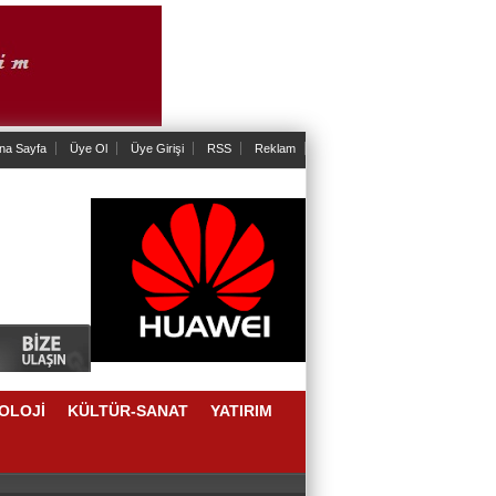
na Sayfa
Üye Ol
Üye Girişi
RSS
Reklam
OLOJİ
KÜLTÜR-SANAT
YATIRIM