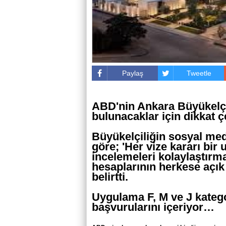
Paylaş
Tweetle
ABD'nin Ankara Büyükelçi
bulunacaklar için dikkat ç
Büyükelçiliğin sosyal me
göre; 'Her vize kararı bir 
incelemeleri kolaylaştırm
hesaplarının herkese açık
belirtti.
Uygulama F, M ve J kateg
başvurularını içeriyor…