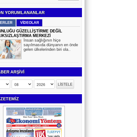
N YORUMLANANLAR
ERLER
VİDEOLAR
NLUĞU GÜZELLİŞTİRME DEĞİL
IKSIZLAŞTIRMA MERKEZİ
İnsan sağlığının hiçe
sayılmasıda dünyanın en önde
gelen ülkelerinden biri ola..
BER ARŞİVİ
ZETEMİZ