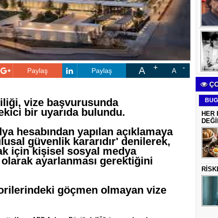
A
Paylaş
Paylaş
A
ÇO
liği, vize başvurusunda
BUG
ekici bir uyarıda bulundu.
HER 
DEĞİ
dya hesabından yapılan açıklamaya
ulusal güvenlik kararıdır' denilerek,
ak için kişisel sosyal medya
 olarak ayarlanması gerektiğini
RİSK
orilerindeki göçmen olmayan vize