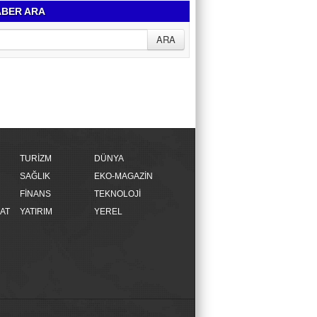
BER ARA
TURİZM
DÜNYA
SAĞLIK
EKO-MAGAZİN
FİNANS
TEKNOLOJİ
AT
YATIRIM
YEREL