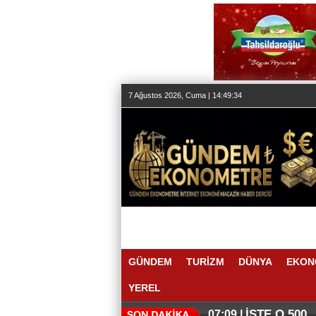
7 Ağustos 2026, Cuma | 14:49:34
GÜNDEM
TURİZM
DÜNYA
EKON
YEREL
İŞTE O 500
07:09 |