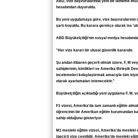
ABD, vize başvurularında yeni bir döneme imza
hesabından duyuruldu.
Bu yeni uygulamaya göre, vize başvurularının 
şartı koşuldu. Bu karara gerekçe olarak ise 'ulu
ABD Büyükelçiliği'nin sosyal medya hesabından
"Her vize kararı bir ulusal güvenlik kararıdır.
Şu andan itibaren geçerli olmak üzere, F, M 
sahiplerinin, kimlikleri ve Amerika Birleşik Devle
incelemeleri kolaylaştırmak amacıyla tüm kişis
olarak ayarlamaları istenecektir."
Büyükelçiliğin açıkladığı yeni uygulama F, M, ve
F1 vizesi, Amerika'da tam zamanlı eğitim almak 
öğrencinin bir Amerikan eğitim kurumundan kabu
sahip olduğunu gösteriyor.
M1 mesleki eğitim vizesi, Amerika'da mesleki 
(geçici) vize çeşididir. Amerika'da mesleki eğ