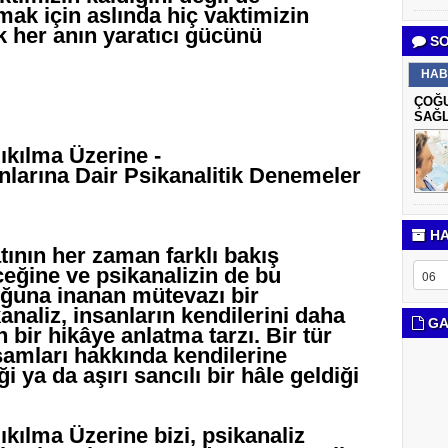
mak için aslında hiç vaktimizin
k her anın yaratıcı gücünü
SO
HAB
ÇOĞU
SAĞL
kılma Üzerine -
larına Dair Psikanalitik Denemeler
HA
tının her zaman farklı bakış
ceğine ve psikanalizin de bu
uğuna inanan mütevazı bir
analiz, insanların kendilerini daha
GA
 bir hikâye anlatma tarzı. Bir tür
şamları hakkında kendilerine
i ya da aşırı sancılı bir hâle geldiği
ılma Üzerine bizi, psikanaliz