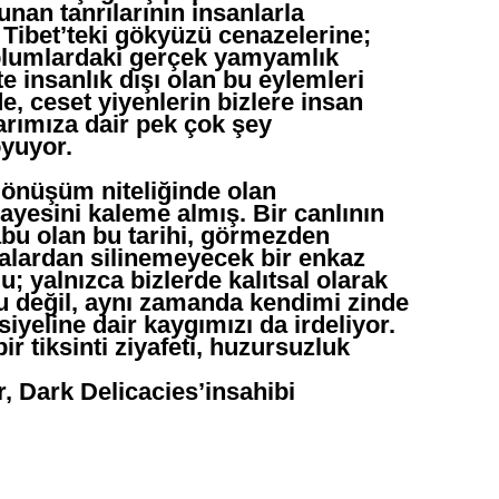
nan tanrılarının insanlarla
Tibet’teki gökyüzü cenazelerine;
plumlardaki gerçek yamyamlık
 insanlık dışı olan bu eylemleri
de, ceset yiyenlerin bizlere insan
arımıza dair pek çok şey
oyuyor.
dönüşüm niteliğinde olan
ayesini kaleme almış. Bir canlının
bu olan bu tarihi, görmezden
alardan silinemeyecek bir enkaz
lu; yalnızca bizlerde kalıtsal olarak
 değil, aynı zamanda kendimi zinde
yeline dair kaygımızı da irdeliyor.
r tiksinti ziyafeti, huzursuzluk
, Dark Delicacies’insahibi