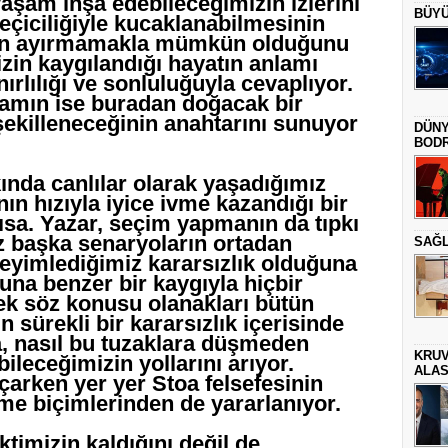
şam inşa edebileceğimizin izlerini
BÜYÜ
çiciliğiyle kucaklanabilmesinin
dan ayırmamakla mümkün olduğunu
izin kaygılandığı hayatın anlamı
rlılığı ve sonluluğuyla cevaplıyor.
nlamın ise buradan doğacak bir
şekilleneceğinin anahtarını sunuyor
DÜNY
BODR
nda canlılar olarak yaşadığımız
ın hızıyla iyice ivme kazandığı bir
ısa. Yazar, seçim yapmanın da tıpkı
z başka senaryoların ortadan
SAĞL
neyimlediğimiz kararsızlık olduğuna
na benzer bir kaygıyla hiçbir
k söz konusu olanakları bütün
 sürekli bir kararsızlık içerisinde
a, nasıl bu tuzaklara düşmeden
KRUV
ileceğimizin yollarını arıyor.
ALAS
çarken yer yer Stoa felsefesinin
e biçimlerinden de yararlanıyor.
timizin kaldığını değil de