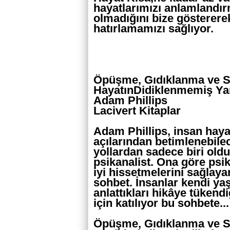
hayatlarımızı anlamlandır
olmadığını bize gösterere
hatırlamamızı sağlıyor.
Öpüşme, Gıdıklanma ve Sı
HayatınDidiklenmemiş Yan
Adam Phillips
Lacivert Kitaplar
Adam Phillips, insan haya
açılarından betimlenebile
yollardan sadece biri old
psikanalist. Ona göre psik
iyi hissetmelerini sağlayan
sohbet. İnsanlar kendi ya
anlattıkları hikâye tükendiğ
için katılıyor bu sohbete...
Öpüşme, Gıdıklanma ve Sık