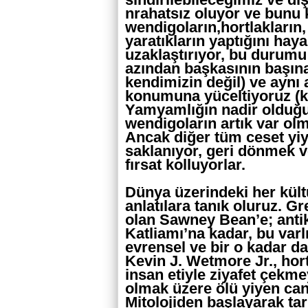
nrahatsız oluyor ve bunu
wendigoların,hortlakların
yaratıkların yaptığını hay
uzaklaştırıyor, bu durumu
azından başkasının başına
kendimizin değil) ve aynı
konumuna yüceltiyoruz (k
Yamyamlığın nadir olduğun
wendigoların artık var ol
Ancak diğer tüm ceset yiyi
saklanıyor, geri dönmek v
fırsat kolluyorlar.
Dünya üzerindeki her kült
anlatılara tanık oluruz. 
olan Sawney Bean’e; antik
Katliamı’na kadar, bu varlı
evrensel ve bir o kadar da 
Kevin J. Wetmore Jr., hor
insan etiyle ziyafet çekme
olmak üzere ölü yiyen can
Mitolojiden başlayarak ta