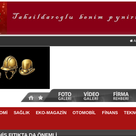
A
OMİ
SAĞLIK
EKO-MAGAZİN
OTOMOBİL
FİNANS
TEKN
İK YAYINCILIĞINDA SONLARDAYIZ
Yİ DESTEKLİYORLARMIŞ
İS FITIKTA DA ÖNEMLİ