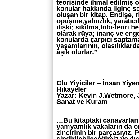
teorisinde ihmal edilmiş
konular hakkında ilginç 
oluşan bir kitap. Endişe, 
öpüşme,yalnızlık, yaratıc
ilişki; sıkılma,fobi-teori 
olarak rüya; inanç ve engel
konularda çarpıcı saptama
yaşamlarının, olasılıklar
âşık olurlar.”
Ölü Yiyiciler – İnsan Yiye
Hikâyeler
Yazar: Kevin J.Wetmore, J
Sanat ve Kuram
…Bu kitaptaki canavarları
yamyamlık vakaların da or
zincirinin bir parçasıyız. 
sindirilebileceğimiz ve d