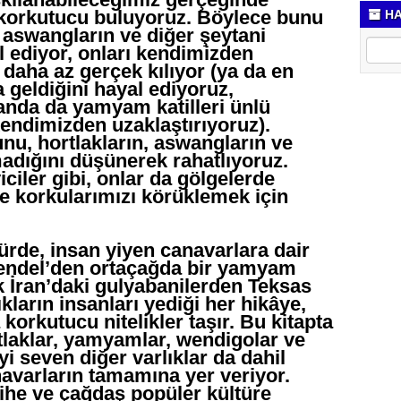
 korkutucu buluyoruz. Böylece bunu
HA
, aswangların ve diğer şeytani
al ediyor, onları kendimizden
 daha az gerçek kılıyor (ya da en
 geldiğini hayal ediyoruz,
 anda da yamyam katilleri ünlü
endimizden uzaklaştırıyoruz).
u, hortlakların, aswangların ve
madığını düşünerek rahatlıyoruz.
ciler gibi, onlar da gölgelerde
e korkularımızı körüklemek için
ürde, insan yiyen canavarlara dair
Grendel’den ortaçağda bir yamyam
 İran’daki gulyabanilerden Teksas
kların insanları yediği her hikâye,
korkutucu nitelikler taşır. Bu kitapta
tlaklar, yamyamlar, wendigolar ve
yi seven diğer varlıklar da dahil
avarların tamamına yer veriyor.
rihe ve çağdaş popüler kültüre