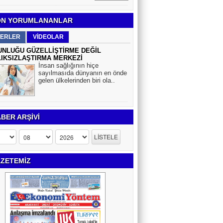
N YORUMLANANLAR
ERLER
VİDEOLAR
NLUĞU GÜZELLİŞTİRME DEĞİL
IKSIZLAŞTIRMA MERKEZİ
İnsan sağlığının hiçe
sayılmasıda dünyanın en önde
gelen ülkelerinden biri ola..
BER ARŞİVİ
ZETEMİZ