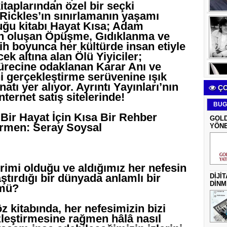
itaplarından özel bir seçki
Rickles’ın sınırlamanın yaşamı
uğu kitabı Hayat Kısa; Adam
en oluşan Öpüşme, Gıdıklanma ve
rih boyunca her kültürde insan etiyle
k altına alan Ölü Yiyiciler;
ürecine odaklanan Karar Anı ve
 gerçekleştirme serüvenine ışık
tı yer alıyor. Ayrıntı Yayınları’nın
ÇO
nternet satış sitelerinde!
BUG
Bir Hayat İçin Kısa Bir Rehber
GOLD
irmen: Seray Soysal
YÖNE
imi olduğu ve aldığımız her nefesin
ştırdığı bir dünyada anlamlı bir
DİJİ
DİNM
mü?
z kitabında, her nefesimizin bizi
leştirmesine rağmen hâlâ nasıl