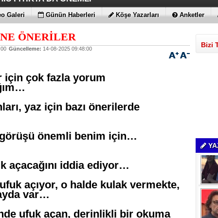
AMLARI BİLE KORKUTTU
DEĞİL EN UYGUNLAR
ATIRIM YAPTILAR
T DAHA!!!
N YENİ RENK
o Galeri
Günün Haberleri
Köşe Yazarları
Anketler
İNE ÖNERİLER
Bizi 
:00
Güncelleme:
14-08-2025 09:48:00
 için çok fazla yorum
ğım…
ları, yaz için bazı önerilerde
görüşü önemli benim için…
YA
uk açacağını iddia ediyor…
fuk açıyor, o halde kulak vermekte,
fayda var…
linde ufuk açan, derinlikli bir okuma