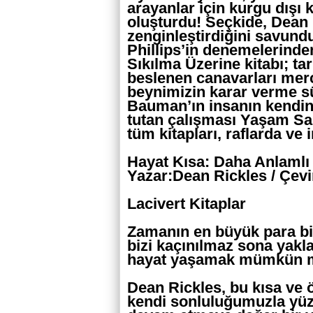
arayanlar için kurgu dışı k
oluşturdu! Seçkide, Dean 
zenginleştirdiğini savund
Phillips’in denemelerind
Sıkılma Üzerine kitabı; ta
beslenen canavarları merce
beynimizin karar verme s
Bauman’ın insanın kendini
tutan çalışması Yaşam Sana
tüm kitapları, raflarda ve i
Hayat Kısa: Daha Anlamlı 
Yazar:Dean Rickles / Çev
Lacivert Kitaplar
Zamanın en büyük para bir
bizi kaçınılmaz sona yakla
hayat yaşamak mümkün 
Dean Rickles, bu kısa ve ö
kendi sonluluğumuzla yüz