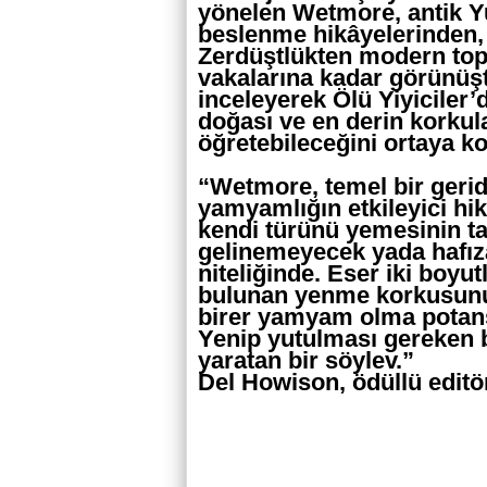
yönelen Wetmore, antik Yu
beslenme hikâyelerinden, 
Zerdüştlükten modern to
vakalarına kadar görünüşte
inceleyerek Ölü Yiyiciler’
doğası ve en derin korkul
öğretebileceğini ortaya k
“Wetmore, temel bir geri
yamyamlığın etkileyici hik
kendi türünü yemesinin ta
gelinemeyecek yada hafız
niteliğinde. Eser iki boyut
bulunan yenme korkusunu
birer yamyam olma potansi
Yenip yutulması gereken bi
yaratan bir söylev.”
Del Howison, ödüllü editör