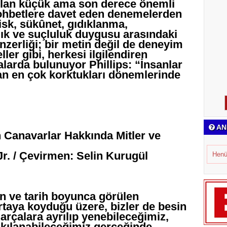
 olan küçük ama son derece önemli
sohbetlere davet eden denemelerden
risk, sükûnet, gıdıklanma,
ılık ve suçluluk duygusu arasındaki
benzerliği; bir metin değil de deneyim
ler gibi, herkesi ilgilendiren
larda bulunuyor Phillips: “İnsanlar
dan en çok korktukları dönemlerinde
AN
n Canavarlar Hakkında Mitler ve
r. / Çevirmen: Selin Kurugül
Henü
n ve tarih boyunca görülen
taya koyduğu üzere, bizler de besin
Parçalara ayrılıp yenebileceğimiz,
ışkılanabileceğimiz gerçeğinde