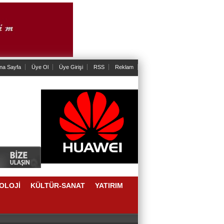
na Sayfa
Üye Ol
Üye Girişi
RSS
Reklam
OLOJİ
KÜLTÜR-SANAT
YATIRIM