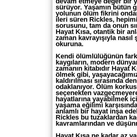
devam etmeye değer bir ya
sürüyor. Yaşamın bütün ge
yolunun ölüm fikrini on
ileri süren Rickles, hepim
sorusunu, tam da onun sını
Hayat Kısa, otantik bir a
zaman kavrayışıyla nasıl 
okuruna.
Kendi ölümlülüğünün farkı
kaygıların, modern dünyan
zamanın kitabıdır Hayat K
ölmek gibi, yaşayacağımı
kaldırılması sırasında de
odaklanıyor. Ölüm korkusu
seçenekten vazgeçmeyere
hayatlarına yayabilmek için
yaşama eğilimi karşısınd
anlamlı bir hayat inşa edeb
Rickles bu tuzaklardan ka
kavramlarından ve düşünm
Hayat Kısa,ne kadar az vak