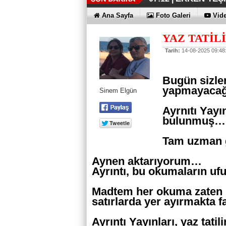
KAYIP RAK
EN İYİLER 
KOÇ GİBİ Y
DÖRT ŞİRKE
FUJİTSU'DA
06:33 |
06:28 |
06:23 |
06:17 |
06:13 |
Ana Sayfa
Foto Galeri
Vide
YAZ TATİL
Tarih:
14-08-2025 09:48
Bugün sizler
yapmayaca
Sinem Elgün
Ayrnıtı Yayın
bulunmuş…
Tam uzman 
Aynen aktarıyorum…
Ayrıntı, bu okumaların uf
Madtem her okuma zaten u
satırlarda yer ayırmakta 
Ayrıntı Yayınları, yaz tati