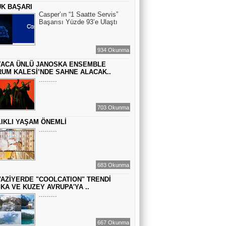
K BAŞARI
GEÇMİŞİN SIRLARINA VAKIF OLUN
Casper’ın “1 Saatte Servis”
Başarısı Yüzde 93’e Ulaştı
EMİR EMİRHANOĞLU
934 Okunma
BAYRAMDA ARA VERİN
ACA ÜNLÜ JANOSKA ENSEMBLE
UM KALESİ’NDE SAHNE ALACAK..
.........
MACİT SOYDAN
BAZI İNSANLAR HAYATIMIZA BİR
703 Okunma
TESADÜF GİBİ GİRER...
IKLI YAŞAM ÖNEMLİ
.........
683 Okunma
AZİYERDE "COOLCATION" TRENDİ
KA VE KUZEY AVRUPA'YA ..
.........
667 Okunma