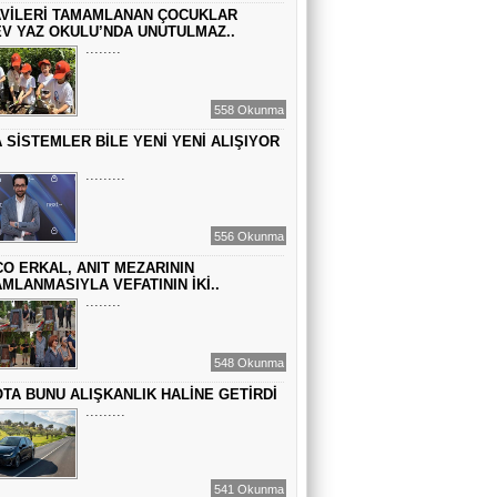
Sinem Elgün
VİLERİ TAMAMLANAN ÇOCUKLAR
V YAZ OKULU’NDA UNUTULMAZ..
GEÇMİŞİN SIRLARINA VAKIF OLUN
........
558 Okunma
EMİR EMİRHANOĞLU
 SİSTEMLER BİLE YENİ YENİ ALIŞIYOR
BAYRAMDA ARA VERİN
.........
MACİT SOYDAN
556 Okunma
DÜNYANIN MERKEZİNDE YAŞADIĞINI
SANANLAR...
O ERKAL, ANIT MEZARININ
MLANMASIYLA VEFATININ İKİ..
........
548 Okunma
TA BUNU ALIŞKANLIK HALİNE GETİRDİ
.........
541 Okunma