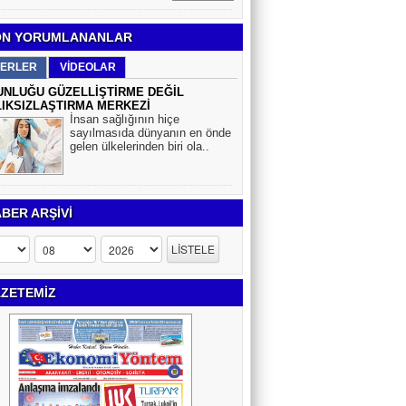
N YORUMLANANLAR
ERLER
VİDEOLAR
NLUĞU GÜZELLİŞTİRME DEĞİL
IKSIZLAŞTIRMA MERKEZİ
İnsan sağlığının hiçe
sayılmasıda dünyanın en önde
gelen ülkelerinden biri ola..
BER ARŞİVİ
ZETEMİZ