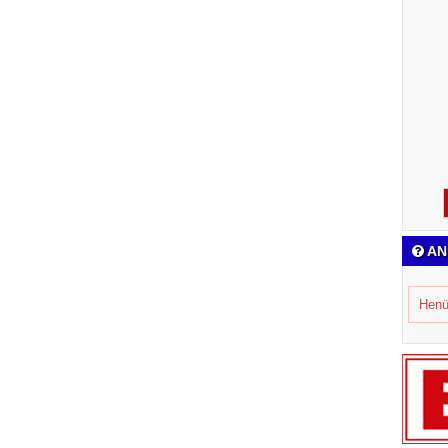
AN
Henü