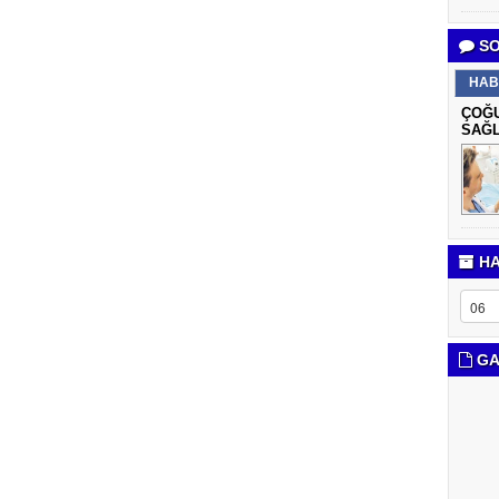
SO
HAB
ÇOĞU
SAĞL
HA
GA