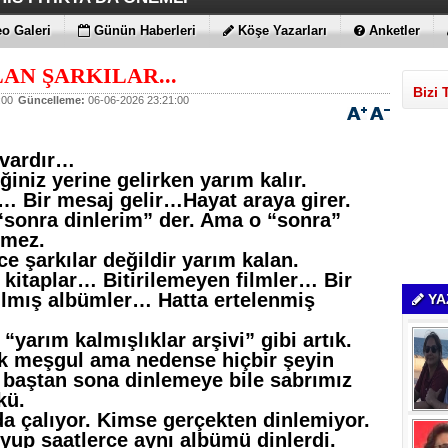
AMLARI BİLE KORKUTTU
DEĞİL EN UYGUNLAR
ATIRIM YAPTILAR
T DAHA!!!
N YENİ RENK
o Galeri
Günün Haberleri
Köşe Yazarları
Anketler
AN ŞARKILAR...
Bizi 
:00
Güncelleme:
06-06-2026 23:21:00
 vardır…
iniz yerine gelirken yarım kalır.
ar…
Bir mesaj gelir…
Hayat araya girer.
“sonra dinlerim” der. Ama o “sonra”
lmez.
e şarkılar değildir yarım kalan.
itaplar… Bitirilemeyen filmler… Bir
ılmış albümler… Hatta ertelenmiş
YA
“yarım kalmışlıklar arşivi” gibi artık.
k meşgul ama nedense hiçbir şeyin
yı baştan sona dinlemeye bile sabrımız
kü.
nda çalıyor. Kimse gerçekten dinlemiyor.
oyup saatlerce aynı albümü dinlerdi.