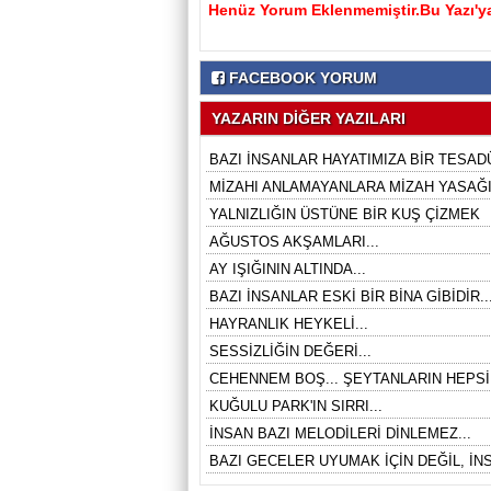
Henüz Yorum Eklenmemiştir.Bu Yazı'ya
FACEBOOK YORUM
YAZARIN DİĞER YAZILARI
BAZI İNSANLAR HAYATIMIZA BİR TESADÜ
MİZAHI ANLAMAYANLARA MİZAH YASAĞI 
YALNIZLIĞIN ÜSTÜNE BİR KUŞ ÇİZMEK
AĞUSTOS AKŞAMLARI...
AY IŞIĞININ ALTINDA...
BAZI İNSANLAR ESKİ BİR BİNA GİBİDİR..
HAYRANLIK HEYKELİ...
SESSİZLİĞİN DEĞERİ...
CEHENNEM BOŞ... ŞEYTANLARIN HEPSİ
KUĞULU PARK'IN SIRRI...
İNSAN BAZI MELODİLERİ DİNLEMEZ...
BAZI GECELER UYUMAK İÇİN DEĞİL, İNS