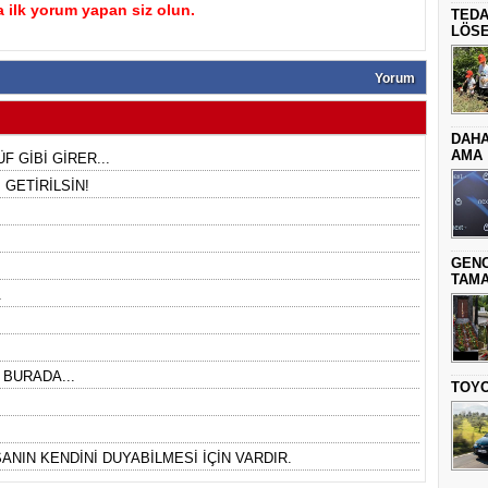
 ilk yorum yapan siz olun.
TEDA
LÖSE
Yorum
DAHA
AMA
F GİBİ GİRER...
GETİRİLSİN!
GENC
TAMA
.
 BURADA...
TOYO
ANIN KENDİNİ DUYABİLMESİ İÇİN VARDIR.