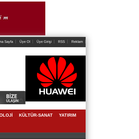
na Sayfa
Üye Ol
Üye Girişi
RSS
Reklam
OLOJİ
KÜLTÜR-SANAT
YATIRIM