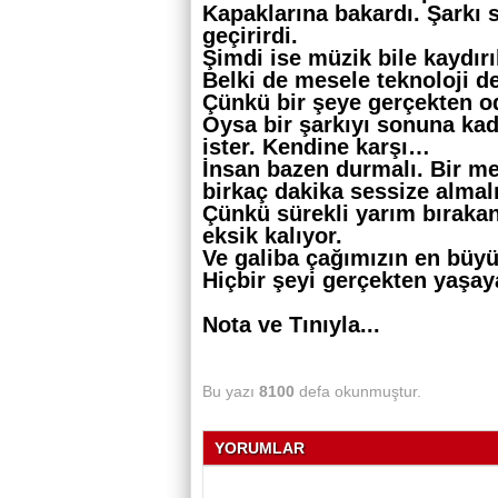
Kapaklarına bakardı. Şarkı 
geçirirdi.
Şimdi ise müzik bile kaydırıl
Belki de mesele teknoloji 
Çünkü bir şeye gerçekten od
Oysa bir şarkıyı sonuna kad
ister. Kendine karşı…
İnsan bazen durmalı. Bir me
birkaç dakika sessize almalı
Çünkü sürekli yarım bırakan
eksik kalıyor.
Ve galiba çağımızın en büy
Hiçbir şeyi gerçekten yaşa
Nota ve Tınıyla...
Bu yazı
8100
defa okunmuştur.
YORUMLAR