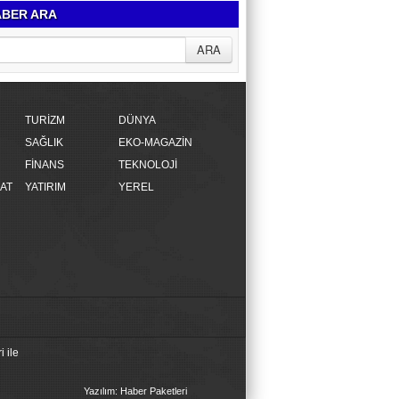
BER ARA
TURİZM
DÜNYA
SAĞLIK
EKO-MAGAZİN
FİNANS
TEKNOLOJİ
AT
YATIRIM
YEREL
 ile
Yazılım: Haber Paketleri