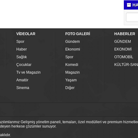
HA
VİDEOLAR
FOTO GALERİ
HABERLER
Spor
Gündem
GÜNDEM
Haber
Ekonomi
EKONOMİ
Sağlık
Spor
OTOMOBİL
Çocuklar
Komedi
KÜLTÜR-SAN
Tv ve Magazin
Magazin
Amatör
Yaşam
Sinema
Diğer
ılımlarımız Gelişmiş yönetim paneli, temaları, özel modülleri ve premium hizmetleri
 isteyen herkese çözümler sunuyor.
klıdır.