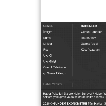
GENEL
HABERLER
İletişim
Günün Haberleri
Künye
Haber Arşivi
Linkler
Gazete Arşivi
Rss
Köşe Yazarları
Üye Ol
Üye Girişi
Önemli Telefonlar
Sitene Ekle
Haber Yazılımı
Haber Paketleri Sizlere Neler Sunuyor? Haber Yaz
sektöre yeni giren ya da sektörde kalite atlamak
2026 ©
GÜNDEM EKONOMETRE
Tüm Hakları Sa