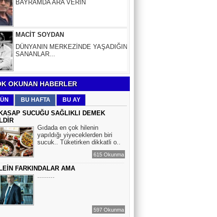
MACİT SOYDAN
DÜNYANIN MERKEZİNDE YAŞADIĞINI
SANANLAR...
Aybüke Bafralıoğlu
FORO KÜLTÜRÜNÜN TRİBÜN
OYUNCULARI
K OKUNAN HABERLER
BOĞAÇ YÜZGÜL
ÜN
BU HAFTA
BU AY
TURİZM VE EĞİTİM
KASAP SUCUĞU SAĞLIKLI DEMEK
LDİR
Gıdada en çok hilenin
Mr.Hiko...
yapıldığı yiyeceklerden biri
sucuk.. Tüketirken dikkatli o..
KORKU VE ŞÜPHE
DÜŞMANLARINIZDIR...
615 Okunma
LEİN FARKINDALAR AMA
.........
Çiğdem Yorgancıoğlu
İkilikli ve İkircikli Tabiat Diyalektiğinde
Mobius Spiral Mucizeler, Akış ve Doğa
Döngüsünün Bilgeliği...
597 Okunma