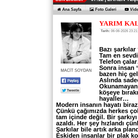
KAYIP RAK
EN İYİLER 
KOÇ GİBİ Y
DÖRT ŞİRKE
FUJİTSU'DA
06:33 |
06:28 |
06:23 |
06:17 |
06:13 |
Ana Sayfa
Foto Galeri
Vide
YARIM KAL
Tarih:
06-06-2026 23:21
Bazı şarkılar
Tam en sevdiğ
Telefon çal
Sonra insan 
MACİT SOYDAN
bazen hiç ge
Aslında sadec
Okunamayan k
köşeye bırak
hayaller…
Modern insanın hayatı biraz 
Çünkü çağımızda herkes ço
tam içinde değil. Bir şarkı
azaldı. Her şey hızlandı çün
Şarkılar bile artık arka pla
Eskiden insanlar bir plak k