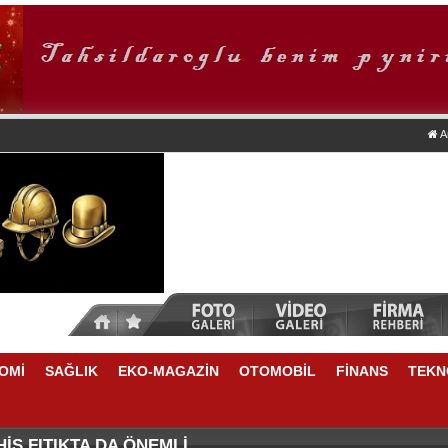
A
OMİ
SAĞLIK
EKO-MAGAZİN
OTOMOBİL
FİNANS
TEKN
İK YAYINCILIĞINDA SONLARDAYIZ
Yİ DESTEKLİYORLARMIŞ
İS FITIKTA DA ÖNEMLİ