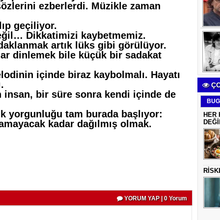
sözlerini ezberlerdi. Müzikle zaman
ıp geçiliyor.
değil… Dikkatimizi kaybetmemiz.
aklanmak artık lüks gibi görülüyor.
ar dinlemek bile küçük bir sadakat
lodinin içinde biraz kaybolmalı. Hayatı
.
ÇO
 insan, bir süre sonra kendi içinde de
BUG
ük yorgunluğu tam burada başlıyor:
HER 
yamayacak kadar dağılmış olmak.
DEĞİ
RİSK
YORUM YAP | 0 Yorum