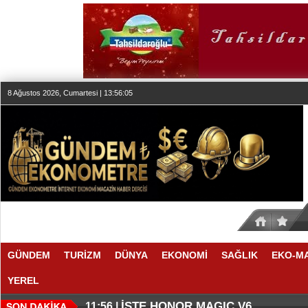
8 Ağustos 2026, Cumartesi | 13:56:05
GÜNDEM
TURİZM
DÜNYA
EKONOMİ
SAĞLIK
EKO-M
YEREL
THY REKOR KIRMAYI SEVİYOR
ÖZEL FİYATLARLA GELDİLER
12:17 |
12:02 |
İŞTE HONOR MAGIC V6
11:56 |