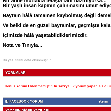
Bir anne mutfakta telaşla tatlı hazırlıyorsa…
Bir yaşlı insan kapının çalınmasını umut edi
Bayram hâlâ tamamen kaybolmuş değil demek
Ve belki de en güzel bayramlar, geçmişte kal
İçimizde hâlâ yaşatabildiklerimizdir.
Nota ve Tınıyla...
Bu yazı
9909
defa okunmuştur.
YORUMLAR
Henüz Yorum Eklenmemiştir.Bu Yazı'ya ilk yorum yapan siz olu
FACEBOOK YORUM
Yorum
YAZARIN DİĞER YAZILARI