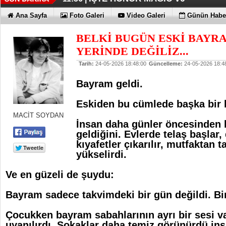
TECNO'DA YENİLİKLER VAR
11:53 |
Ana Sayfa
Foto Galeri
Video Galeri
Günün Haber
BELKİ BUGÜN ESKİ BAYR
YERİNDE DEĞİLİZ...
Tarih:
24-05-2026 18:48:00
Güncelleme:
24-05-2026 18:4
Bayram geldi.
Eskiden bu cümlede başka bir 
MACİT SOYDAN
İnsan daha günler öncesinden 
geldiğini.
Evlerde telaş başlar,
kıyafetler çıkarılır, mutfaktan ta
yükselirdi.
Ve en güzeli de şuydu:
Bayram sadece takvimdeki bir gün değildi. B
Çocukken bayram sabahlarının ayrı bir sesi v
uyanılırdı. Sokaklar daha temiz görünürdü in