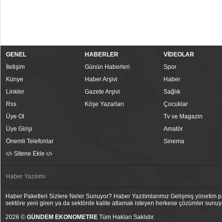
GENEL
HABERLER
VİDEOLAR
İletişim
Günün Haberleri
Spor
Künye
Haber Arşivi
Haber
Linkler
Gazete Arşivi
Sağlık
Rss
Köşe Yazarları
Çocuklar
Üye Ol
Tv ve Magazin
Üye Girişi
Amatör
Önemli Telefonlar
Sinema
Sitene Ekle
Haber Yazılımı
Haber Paketleri Sizlere Neler Sunuyor? Haber Yazılımlarımız Gelişmiş yönetim pan
sektöre yeni giren ya da sektörde kalite atlamak isteyen herkese çözümler sunuy
2026 ©
GÜNDEM EKONOMETRE
Tüm Hakları Saklıdır.