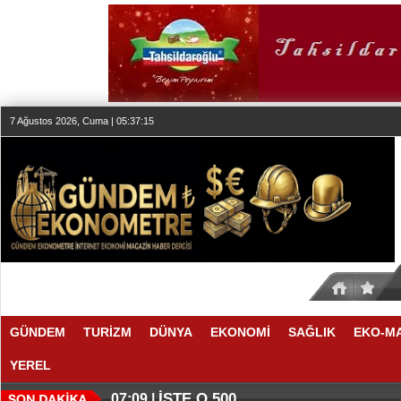
7 Ağustos 2026, Cuma | 05:37:16
GÜNDEM
TURİZM
DÜNYA
EKONOMİ
SAĞLIK
EKO-M
YEREL
İŞTE O 500
07:09 |