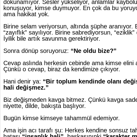
dokunamıyor. Sesler yükseliyor, anlamlar kaybol
konuşuyor, kimse duymuyor. En çok da bu yoruyor
ama hakikat yok.
Birine selam veriyorsun, altında şüphe aranıyor. B
“zayıflık” sayılıyor. Birine sabrediyorsun, “eziklik
İyilik bile artık savunma gerektiriyor.
Sonra dönüp soruyoruz:
“Ne oldu bize?”
Cevap aslında herkesin cebinde ama kimse elini 
Çünkü o cevap, biraz da kendimize çıkıyor.
Hani denir ya:
“Bir toplum kendinde olanı deği
hali değişmez.”
Biz değişmeden kavga bitmez. Çünkü kavga sade
niyette, dilde, bakışta başlıyor.
Bugün kimse kimseye tahammül edemiyor.
Ama işin acı tarafı şu: Herkes kendine sonsuz ta
hatası
“insanlık hali”,
başkasınınki
“karakter m