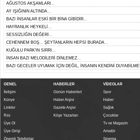
AĞUSTOS AKŞAMLARI...
AY IŞIĞININ ALTINDA...
BAZI İNSANLAR ESKİ BİR BİNA GİBİDİR...
HAYRANLIK HEYKELİ...
SESSİZLİĞİN DEĞERİ...
CEHENNEM BOŞ... ŞEYTANLARIN HEPSİ BURADA...
KUĞULU PARK'IN SIRRI...
İNSAN BAZI MELODİLERİ DİNLEMEZ...
BAZI GECELER UYUMAK İÇİN DEĞİL, İNSANIN KENDİNİ DUYABİLMES
GENEL
HABERLER
VİDEOLAR
İletişim
Günün Haberleri
Spor
Künye
Haber Arşivi
Haber
Linkler
Gazete Arşivi
Sağlık
Rss
Köşe Yazarları
Çocuklar
Üye Ol
Tv ve Magazin
Üye Girişi
Amatör
Önemli Telefonlar
Sinema