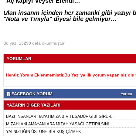
“Aç kapıyı Veysel Efendi…”
Ulan insanın içinden her zamanki gibi yazıyı b
"Nota ve Tınıyla" diyesi bile gelmiyor…
Bu yazı
13290
defa okunmuştur.
YORUMLAR
Henüz Yorum Eklenmemiştir.Bu Yazı'ya ilk yorum yapan siz olu
FACEBOOK YORUM
Yorum
YAZARIN DİĞER YAZILARI
BAZI İNSANLAR HAYATIMIZA BİR TESADÜF GİBİ GİRER...
MİZAHI ANLAMAYANLARA MİZAH YASAĞI GETİRİLSİN!
YALNIZLIĞIN ÜSTÜNE BİR KUŞ ÇİZMEK