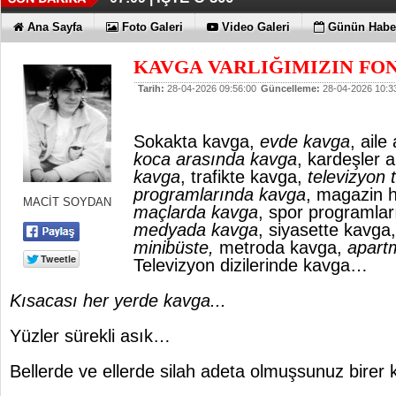
Ana Sayfa
Foto Galeri
Video Galeri
Günün Haber
KAVGA VARLIĞIMIZIN FON
Tarih:
28-04-2026 09:56:00
Güncelleme:
28-04-2026 10:3
Sokakta kavga,
evde kavga
, ail
koca arasında kavga
, kardeşler 
kavga
, trafikte kavga,
televizyon 
programlarında kavga
, magazin h
MACİT SOYDAN
maçlarda kavga
, spor programla
medyada kavga
, siyasette kavga
minibüste,
metroda kavga,
apart
Televizyon dizilerinde kavga…
Kısacası her yerde kavga...
Yüzler sürekli asık…
Bellerde ve ellerde silah adeta olmuşsunuz birer 