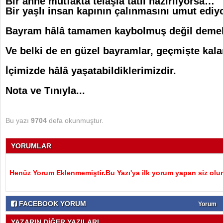
Bir anne mutfakta telaşla tatlı hazırlıyorsa…
Bir yaşlı insan kapının çalınmasını umut edi
Bayram hâlâ tamamen kaybolmuş değil demek
Ve belki de en güzel bayramlar, geçmişte kal
İçimizde hâlâ yaşatabildiklerimizdir.
Nota ve Tınıyla...
Bu yazı
9704
defa okunmuştur.
YORUMLAR
Henüz Yorum Eklenmemiştir.Bu Yazı'ya ilk yorum yapan siz olu
FACEBOOK YORUM
Yorum
YAZARIN DİĞER YAZILARI