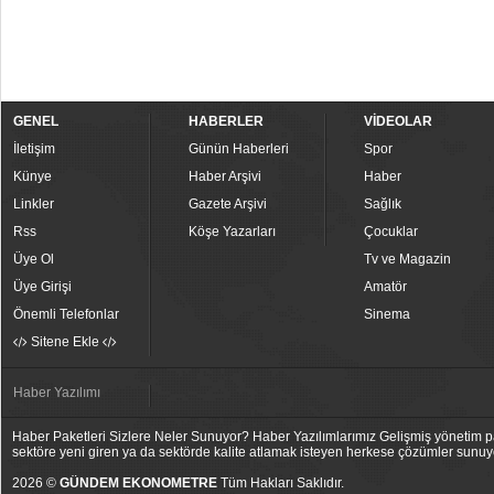
GENEL
HABERLER
VİDEOLAR
İletişim
Günün Haberleri
Spor
Künye
Haber Arşivi
Haber
Linkler
Gazete Arşivi
Sağlık
Rss
Köşe Yazarları
Çocuklar
Üye Ol
Tv ve Magazin
Üye Girişi
Amatör
Önemli Telefonlar
Sinema
Sitene Ekle
Haber Yazılımı
Haber Paketleri Sizlere Neler Sunuyor? Haber Yazılımlarımız Gelişmiş yönetim pan
sektöre yeni giren ya da sektörde kalite atlamak isteyen herkese çözümler sunuy
2026 ©
GÜNDEM EKONOMETRE
Tüm Hakları Saklıdır.