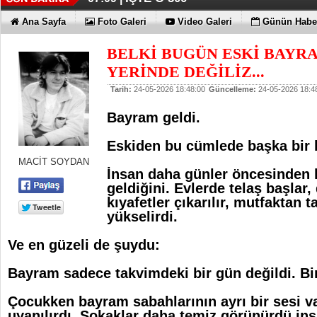
Ana Sayfa
Foto Galeri
Video Galeri
Günün Haber
BELKİ BUGÜN ESKİ BAYR
YERİNDE DEĞİLİZ...
Tarih:
24-05-2026 18:48:00
Güncelleme:
24-05-2026 18:4
Bayram geldi.
Eskiden bu cümlede başka bir 
MACİT SOYDAN
İnsan daha günler öncesinden 
geldiğini.
Evlerde telaş başlar,
kıyafetler çıkarılır, mutfaktan ta
yükselirdi.
Ve en güzeli de şuydu:
Bayram sadece takvimdeki bir gün değildi. B
Çocukken bayram sabahlarının ayrı bir sesi v
uyanılırdı. Sokaklar daha temiz görünürdü in