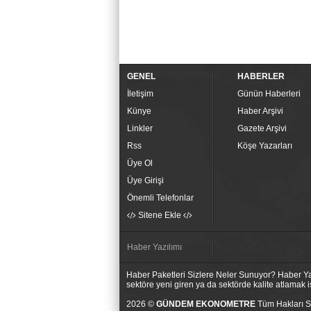
GENEL
HABERLER
İletişim
Günün Haberleri
Künye
Haber Arşivi
Linkler
Gazete Arşivi
Rss
Köşe Yazarları
Üye Ol
Üye Girişi
Önemli Telefonlar
Sitene Ekle
Haber Yazılımı
Haber Paketleri Sizlere Neler Sunuyor? Haber Yaz
sektöre yeni giren ya da sektörde kalite atlamak
2026 ©
GÜNDEM EKONOMETRE
Tüm Hakları Sa