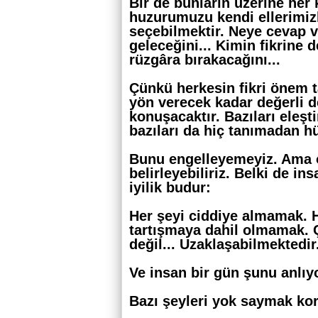
Bir de bunların üzerine her
huzurumuzu kendi ellerimizl
seçebilmektir. Neye cevap 
geleceğini... Kimin fikrine 
rüzgâra bırakacağını...
Çünkü herkesin fikri önem 
yön verecek kadar değerli d
konuşacaktır. Bazıları eleşti
bazıları da hiç tanımadan h
Bunu engelleyemeyiz. Ama o
belirleyebiliriz. Belki de i
iyilik budur:
Her şeyi ciddiye almamak. 
tartışmaya dahil olmamak. 
değil... Uzaklaşabilmektedir
Ve insan bir gün şunu anlıy
Bazı şeyleri yok saymak kork