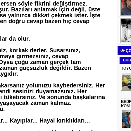
lersen söyle fikrini değiştirmez.
şur. Bazıları anlamak için değil, üste
ise yalnızca dikkat çekmek ister. İşte
 en doğru cevap bazen hiç cevap
ar da olur.
iz, korkak derler. Susarsınız,
ÇO
ışmaya girmezsiniz, cevap
BUG
. Oysa çoğu zaman gerçek tam
 zaman güçsüzlük değildir. Bazen
TOYO
ygıdır.
karsanız yolunuzu kaybedersiniz. Her
kendi sesinizi duyamazsınız. Her
i tüketirsiniz.
Ve sonunda başkalarına
BEDR
 yaşayacak zaman kalmaz.
KON
u.
. Kayıplar... Hayal kırıklıkları...