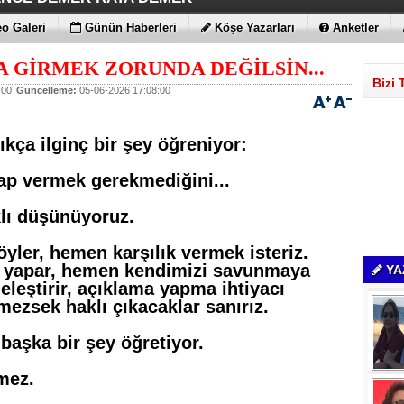
ÇİMENTO FARKI
LE MAXİMUM
 BULUTLARIN FATİHİ İLAN EDİLDİLER
STRATEJİSİ MİLYONLARCA DOLARLIK EKONOMİK KAT
o Galeri
Günün Haberleri
Köşe Yazarları
Anketler
A GİRMEK ZORUNDA DEĞİLSİN...
Bizi 
:00
Güncelleme:
05-06-2026 17:08:00
ıkça ilginç bir şey öğreniyor:
ap vermek gerekmediğini...
lı düşünüyoruz.
söyler, hemen karşılık vermek isteriz.
ık yapar, hemen kendimizi savunmaya
YA
i eleştirir, açıklama yapma ihtiyacı
mezsek haklı çıkacaklar sanırız.
aşka bir şey öğretiyor.
mez.