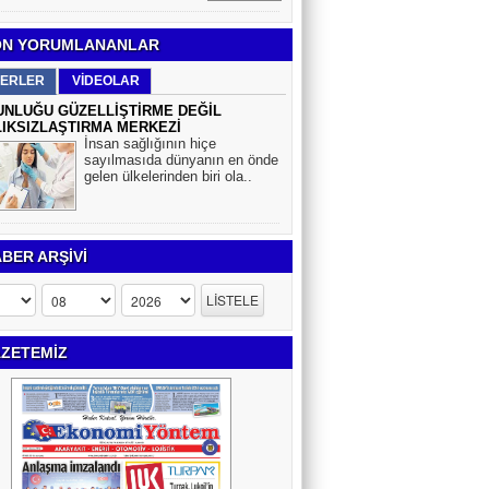
N YORUMLANANLAR
ERLER
VİDEOLAR
NLUĞU GÜZELLİŞTİRME DEĞİL
IKSIZLAŞTIRMA MERKEZİ
İnsan sağlığının hiçe
sayılmasıda dünyanın en önde
gelen ülkelerinden biri ola..
BER ARŞİVİ
ZETEMİZ