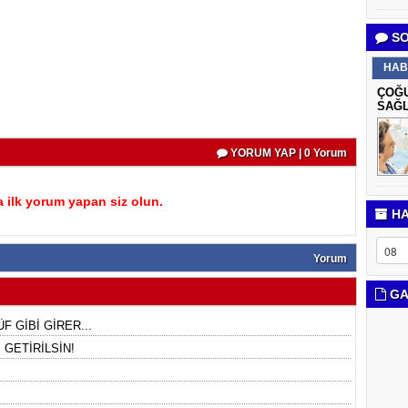
SO
HAB
ÇOĞU
SAĞL
YORUM YAP | 0 Yorum
 ilk yorum yapan siz olun.
HA
Yorum
GA
F GİBİ GİRER...
GETİRİLSİN!