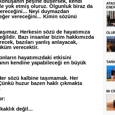
 konuşanın peşine düşersek, kendi
ATAO
e yok etmiş oluruz. Olgunluk biraz da
ENER
vereceğini... Neyi duymazdan
değer vereceğini... Kimin sözünü
taşımaz. Herkesin sözü de hayatımıza
OLUR 
eğildir. Bazı insanlar bizim hakkımızda
recek, bazıları yanlış anlayacak,
üküm verecektir.
nların hayatımızdaki etkisini
nsanın kendine yapabileceği en büyük
TARİ
Her sözü kalbine taşımamak. Her
Çünkü huzur bazen haklı çıkmakta
.
80 C
or:
aklık değil...