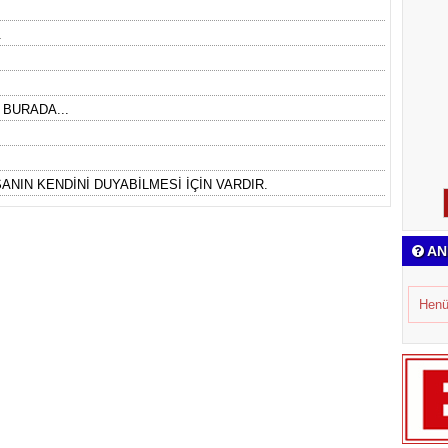
.
 BURADA...
ANIN KENDİNİ DUYABİLMESİ İÇİN VARDIR.
AN
Henü