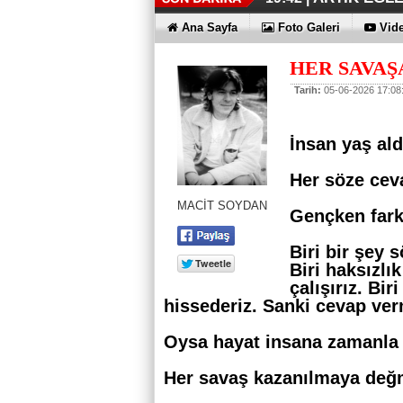
İŞTE OYAK 
HER YÖNÜY
ÜÇÜNCÜ KEZ
HOMEPORT 
İŞTE O 500
19:38 |
19:36 |
19:30 |
19:27 |
07:09 |
Ana Sayfa
Foto Galeri
Vide
SAĞLIYOR
HER SAVAŞ
Tarih:
05-06-2026 17:08
İnsan yaş ald
Her söze cev
MACİT SOYDAN
Gençken fark
Biri bir şey 
Biri haksızl
çalışırız. Bir
hissederiz. Sanki cevap ver
Oysa hayat insana zamanla b
Her savaş kazanılmaya değ