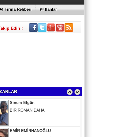
KI
Firma Rehberi
İlanlar
Takip Edin :
Sinem Elgün
ZARLAR
BİR ROMAN DAHA
EMİR EMİRHANOĞLU
BAYRAMDA ARA VERİN