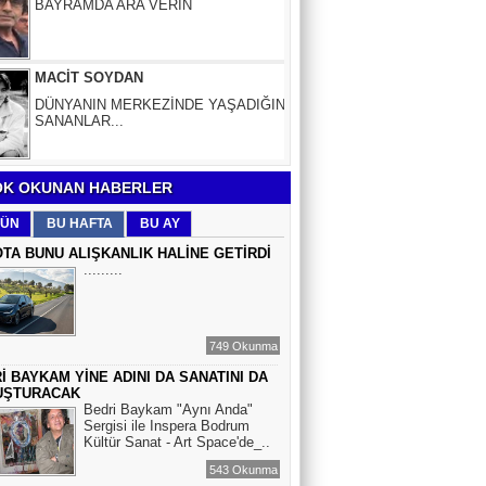
MACİT SOYDAN
DÜNYANIN MERKEZİNDE YAŞADIĞINI
SANANLAR...
Aybüke Bafralıoğlu
FORO KÜLTÜRÜNÜN TRİBÜN
OYUNCULARI
K OKUNAN HABERLER
BOĞAÇ YÜZGÜL
ÜN
BU HAFTA
BU AY
TURİZM VE EĞİTİM
TA BUNU ALIŞKANLIK HALİNE GETİRDİ
.........
Mr.Hiko...
KORKU VE ŞÜPHE
749 Okunma
DÜŞMANLARINIZDIR...
İ BAYKAM YİNE ADINI DA SANATINI DA
UŞTURACAK
Bedri Baykam "Aynı Anda"
Çiğdem Yorgancıoğlu
Sergisi ile Inspera Bodrum
Kültür Sanat - Art Space'de_..
İkilikli ve İkircikli Tabiat Diyalektiğinde
Mobius Spiral Mucizeler, Akış ve Doğa
543 Okunma
Döngüsünün Bilgeliği...