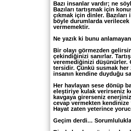
Bazı insanlar vardır; ne söy
Bazıları tartışmak için konu
çıkmak için dinler. Bazıları 
böyle durumlarda verilecek
vermemektir.
Ne yazık ki bunu anlamayanl
Bir olayı görmezden gelirsin
çekindiğinizi sanırlar. Tart
veremediğinizi düşünürler
tersidir. Çünkü susmak her
insanın kendine duyduğu sa
Her havlayan sese dönüp ba
eleştiriye kulak verirseniz 
kavgaya girerseniz enerjiniz
cevap vermekten kendinize
Hayat zaten yeterince yoruc
Geçim derdi... Sorumluluklar..