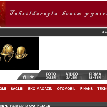
A
OMİ
SAĞLIK
EKO-MAGAZİN
OTOMOBİL
FİNANS
TEKN
TİKRARLI BÜYÜME İÇİN REKABETÇİLİĞİ ARTIRACAK 
NSU DURKUN'DAN YENİ DÖNEME İLİŞKİN ÖNEMLİ AÇ
ENCE DEMEK RAYA DEMEK