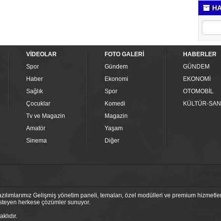
HA
VİDEOLAR
FOTO GALERİ
HABERLER
Spor
Gündem
GÜNDEM
Haber
Ekonomi
EKONOMİ
Sağlık
Spor
OTOMOBİL
Çocuklar
Komedi
KÜLTÜR-SAN
Tv ve Magazin
Magazin
Amatör
Yaşam
Sinema
Diğer
ılımlarımız Gelişmiş yönetim paneli, temaları, özel modülleri ve premium hizmetleri
 isteyen herkese çözümler sunuyor.
klıdır.