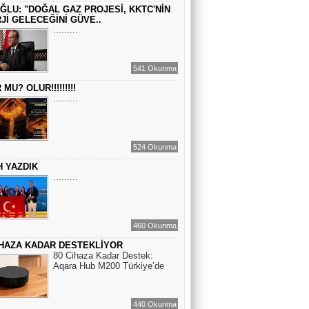
ĞLU: "DOĞAL GAZ PROJESİ, KKTC'NİN
Jİ GELECEĞİNİ GÜVE..
Sinem Elgün
.........
BİR ROMAN DAHA
541 Okunma
EMİR EMİRHANOĞLU
MU? OLUR!!!!!!!!!
.........
BAYRAMDA ARA VERİN
MACİT SOYDAN
524 Okunma
DÜNYANIN MERKEZİNDE YAŞADIĞINI
H YAZDIK
SANANLAR...
.........
460 Okunma
İHAZA KADAR DESTEKLİYOR
80 Cihaza Kadar Destek:
Aqara Hub M200 Türkiye’de
440 Okunma