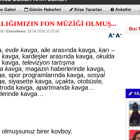
ÇİMENTO FARKI
LE MAXİMUM
 BULUTLARIN FATİHİ İLAN EDİLDİLER
STRATEJİSİ MİLYONLARCA DOLARLIK EKONOMİK KAT
o Galeri
Günün Haberleri
Köşe Yazarları
Anketler
LIĞIMIZIN FON MÜZİĞİ OLMUŞ...
Bizi 
:00
Güncelleme:
28-04-2026 10:33:00
a,
evde kavga
, aile arasında kavga,
karı –
a kavga
, kardeşler arasında kavga,
okulda
te kavga,
televizyon tartışma
da kavga
, magazin haberlerinde kavga,
ga
, spor programlarında kavga,
sosyal
ga
, siyasette kavga,
uçakt
a, otobüste
,
troda kavga,
apartmanda kavga
…
zilerinde kavga…
YA
ta olmuşsunuz birer kovboy.