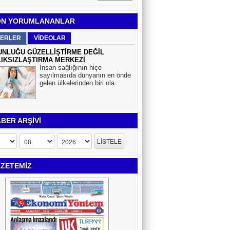
N YORUMLANANLAR
ERLER
VİDEOLAR
NLUĞU GÜZELLİŞTİRME DEĞİL
IKSIZLAŞTIRMA MERKEZİ
İnsan sağlığının hiçe
sayılmasıda dünyanın en önde
gelen ülkelerinden biri ola..
BER ARŞİVİ
ZETEMİZ