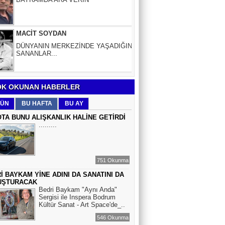
DÜNYANIN MERKEZİNDE YAŞADIĞINI
SANANLAR...
Aybüke Bafralıoğlu
FORO KÜLTÜRÜNÜN TRİBÜN
OYUNCULARI
BOĞAÇ YÜZGÜL
K OKUNAN HABERLER
TURİZM VE EĞİTİM
ÜN
BU HAFTA
BU AY
TA BUNU ALIŞKANLIK HALİNE GETİRDİ
.........
Mr.Hiko...
KORKU VE ŞÜPHE
DÜŞMANLARINIZDIR...
751 Okunma
İ BAYKAM YİNE ADINI DA SANATINI DA
Çiğdem Yorgancıoğlu
UŞTURACAK
İkilikli ve İkircikli Tabiat Diyalektiğinde
Bedri Baykam "Aynı Anda"
Mobius Spiral Mucizeler, Akış ve Doğa
Sergisi ile Inspera Bodrum
Döngüsünün Bilgeliği...
Kültür Sanat - Art Space'de_..
546 Okunma
Sinem Elgün