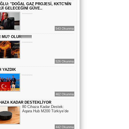
ĞLU: "DOĞAL GAZ PROJESİ, KKTC'NİN
BİR ROMAN DAHA
Jİ GELECEĞİNİ GÜVE..
.........
EMİR EMİRHANOĞLU
543 Okunma
BAYRAMDA ARA VERİN
MU? OLUR!!!!!!!!!
.........
MACİT SOYDAN
DÜNYANIN MERKEZİNDE YAŞADIĞINI
526 Okunma
SANANLAR...
H YAZDIK
.........
462 Okunma
İHAZA KADAR DESTEKLİYOR
80 Cihaza Kadar Destek:
Aqara Hub M200 Türkiye’de
442 Okunma