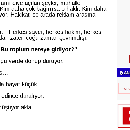
ramı diye açılan şeyler, mahalle
 Kim daha çok bağırırsa o haklı. Kim daha
yor. Hakikat ise arada reklam arasına
n… Herkes savcı, herkes hâkim, herkes
vicdan zaten çoğu zaman çevrimdışı.
“Bu toplum nereye gidiyor?”
duğu yerde dönüp duruyor.
eks…
AN
a hayat küçük.
Henü
 edince daralıyor.
 düşüyor akla…