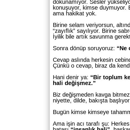
dokunamıyor. Sesler yükseliyo
konuşuyor, kimse duymuyor. E
ama hakikat yok.
Birine selam veriyorsun, altın
“zayıflık” sayılıyor. Birine sab
İyilik bile artık savunma gerekt
Sonra dönüp soruyoruz:
“Ne 
Cevap aslında herkesin cebin
Çünkü o cevap, biraz da kendi
Hani denir ya:
“Bir toplum k
hali değişmez.”
Biz değişmeden kavga bitmez
niyette, dilde, bakışta başlıyor
Bugün kimse kimseye tahamm
Ama işin acı tarafı şu: Herke
hatası
“insanlık hali”,
başkas