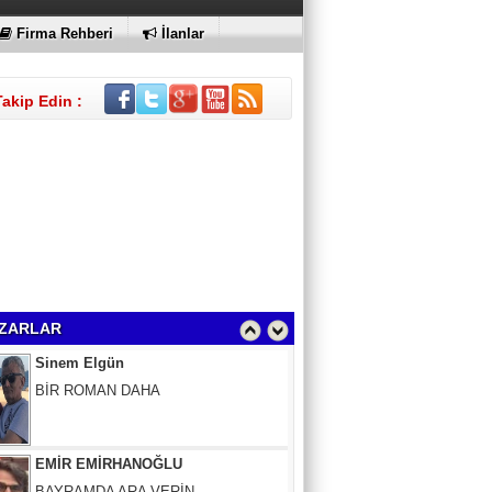
KI
Firma Rehberi
İlanlar
Takip Edin :
Sinem Elgün
BİR ROMAN DAHA
ZARLAR
EMİR EMİRHANOĞLU
BAYRAMDA ARA VERİN
MACİT SOYDAN