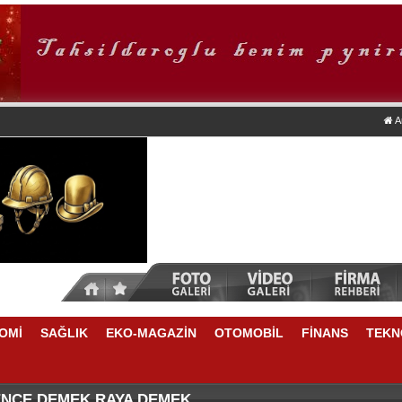
A
OMİ
SAĞLIK
EKO-MAGAZİN
OTOMOBİL
FİNANS
TEKN
TİKRARLI BÜYÜME İÇİN REKABETÇİLİĞİ ARTIRACAK 
NSU DURKUN'DAN YENİ DÖNEME İLİŞKİN ÖNEMLİ AÇ
ENCE DEMEK RAYA DEMEK