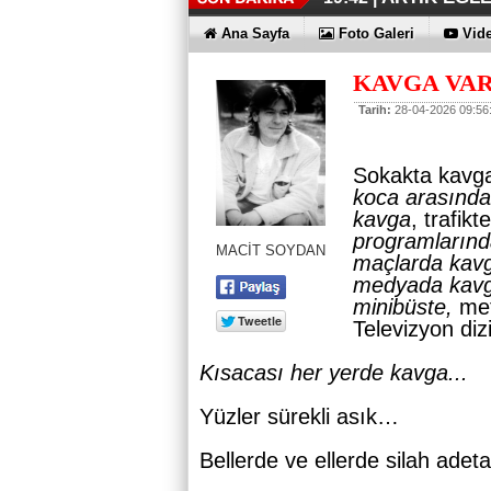
İŞTE OYAK 
HER YÖNÜY
ÜÇÜNCÜ KEZ
HOMEPORT 
İŞTE O 500
19:38 |
19:36 |
19:30 |
19:27 |
07:09 |
Ana Sayfa
Foto Galeri
Vide
SAĞLIYOR
KAVGA VAR
Tarih:
28-04-2026 09:56
Sokakta kavg
koca arasınd
kavga
, trafik
programların
MACİT SOYDAN
maçlarda kav
medyada kav
minibüste,
me
Televizyon di
Kısacası her yerde kavga...
Yüzler sürekli asık…
Bellerde ve ellerde silah ade