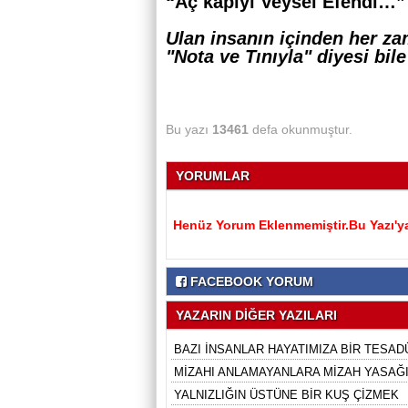
“Aç kapıyı Veysel Efendi…”
Ulan insanın içinden her zam
"Nota ve Tınıyla" diyesi bi
Bu yazı
13461
defa okunmuştur.
YORUMLAR
Henüz Yorum Eklenmemiştir.Bu Yazı'ya
FACEBOOK YORUM
YAZARIN DİĞER YAZILARI
BAZI İNSANLAR HAYATIMIZA BİR TESADÜ
MİZAHI ANLAMAYANLARA MİZAH YASAĞI 
YALNIZLIĞIN ÜSTÜNE BİR KUŞ ÇİZMEK