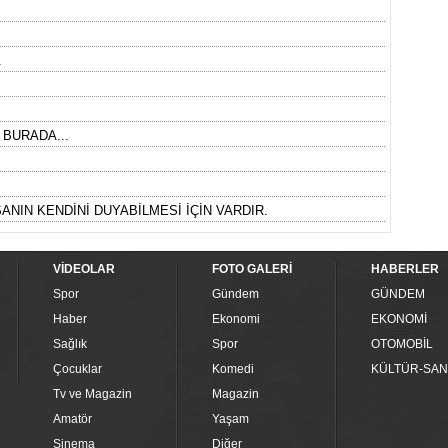
.
 BURADA...
ANIN KENDİNİ DUYABİLMESİ İÇİN VARDIR.
VİDEOLAR
FOTO GALERİ
HABERLER
Spor
Gündem
GÜNDEM
Haber
Ekonomi
EKONOMİ
Sağlık
Spor
OTOMOBİL
Çocuklar
Komedi
KÜLTÜR-SAN
Tv ve Magazin
Magazin
Amatör
Yaşam
Sinema
Diğer