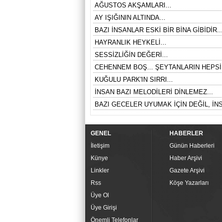
AĞUSTOS AKŞAMLARI...
AY IŞIĞININ ALTINDA...
BAZI İNSANLAR ESKİ BİR BİNA GİBİDİR..
HAYRANLIK HEYKELİ...
SESSİZLİĞİN DEĞERİ...
CEHENNEM BOŞ... ŞEYTANLARIN HEPSİ
KUĞULU PARK'IN SIRRI...
İNSAN BAZI MELODİLERİ DİNLEMEZ...
BAZI GECELER UYUMAK İÇİN DEĞİL, İNS
GENEL
HABERLER
İletişim
Günün Haberleri
Künye
Haber Arşivi
Linkler
Gazete Arşivi
Rss
Köşe Yazarları
Üye Ol
Üye Girişi
Önemli Telefonlar