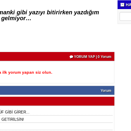
HA
anki gibi yazıyı bitirirken yazdığım
le gelmiyor…
YORUM YAP | 0 Yorum
 ilk yorum yapan siz olun.
Yorum
F GİBİ GİRER...
GETİRİLSİN!