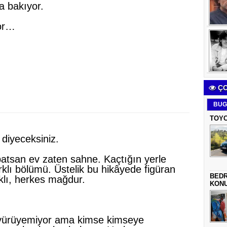
a bakıyor.
yor…
ÇO
BUG
TOYO
diyeceksiniz.
atsan ev zaten sahne. Kaçtığın yerle
rklı bölümü. Üstelik bu hikâyede figüran
BEDR
klı, herkes mağdur.
KON
 yürüyemiyor ama kimse kimseye