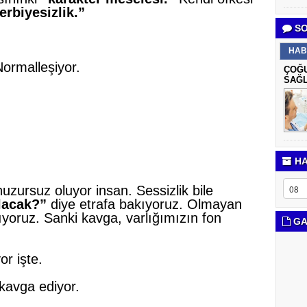
erbiyesizlik.”
SO
HAB
rmalleşiyor.
ÇOĞU
SAĞL
HA
uzursuz oluyor insan. Sessizlik bile
lacak?”
diye etrafa bakıyoruz. Olmayan
ıyoruz. Sanki kavga, varlığımızın fon
GA
r işte.
 kavga ediyor.