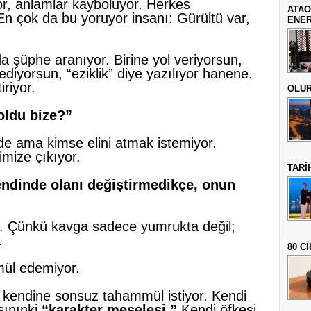
r, anlamlar kayboluyor. Herkes
ATAO
n çok da bu yoruyor insanı: Gürültü var,
ENER
da şüphe aranıyor. Birine yol veriyorsun,
rediyorsun, “eziklik” diye yazılıyor hanene.
iriyor.
OLUR 
oldu bize?”
de ama kimse elini atmak istemiyor.
mize çıkıyor.
TARİ
endinde olanı değiştirmedikçe, onun
. Çünkü kavga sadece yumrukta değil;
.
80 C
ül edemiyor.
s kendine sonsuz tahammül istiyor. Kendi
ınınki
“karakter meselesi.”
Kendi öfkesi