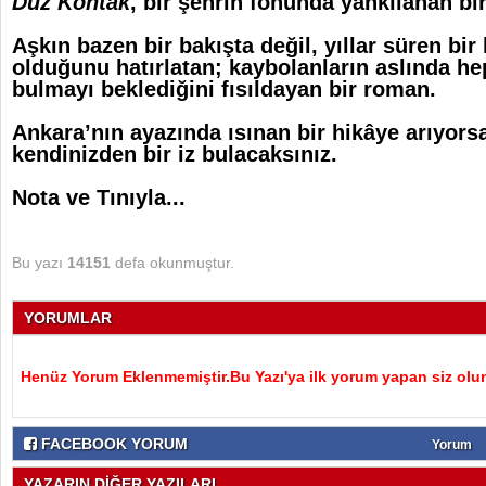
Düz Kontak
, bir şehrin fonunda yankılanan bi
Aşkın bazen bir bakışta değil, yıllar süren bir 
olduğunu hatırlatan; kaybolanların aslında hep
bulmayı beklediğini fısıldayan bir roman.
Ankara’nın ayazında ısınan bir hikâye arıyors
kendinizden bir iz bulacaksınız.
Nota ve Tınıyla...
Bu yazı
14151
defa okunmuştur.
YORUMLAR
Henüz Yorum Eklenmemiştir.Bu Yazı'ya ilk yorum yapan siz olu
FACEBOOK YORUM
Yorum
YAZARIN DİĞER YAZILARI