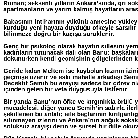
Roman; seksenli yılların Ankara’sında, gri so
apartmanların ve yarım kalmış hayatların arası
Babasının intiharının yükünü annesine yükle
kurduğu yeni hayata duyduğu öfkeyle sarsılı
bilinmeze doğru bir kaçışa sürüklenir.
Genç bir psikolog olarak hayatın sillesini ye
kadınların tutunacak dalı olan Banu; başkalar
dokunurken kendi geçmişinin gölgelerinden k
Geride kalan Meltem ise kaybolan kızının izin
geçmişe uzanır ve eski mahalle arkadaşı Semi
Dedektif Semih bu arayışı sadece bir görev ola
içinden gelen bir vefa duygusuyla üstlenir.
Bir yanda Banu’nun öfke ve kırgınlıkla örülü 
mücadelesi, diğer yanda Semih’in sabırla iler
şekillenen bu anlatı; aile bağlarının kırılganlı
silinmeyen izlerini ve Ankara’nın soğuk sokak
soluksuz arayışı derin ve şiirsel bir dille okura