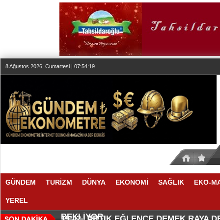
8 Ağustos 2026, Cumartesi | 07:54:19
GÜNDEM
TURİZM
DÜNYA
EKONOMİ
SAĞLIK
EKO-M
YEREL
SEKTÖR, İSTİKRARLI BÜYÜME İ
MAKYÖZ CANSU DURKUN'DAN YE
20:00 |
19:58 |
BEKLİYOR
ARTIK EĞLENCE DEMEK RAYA 
19:42 |