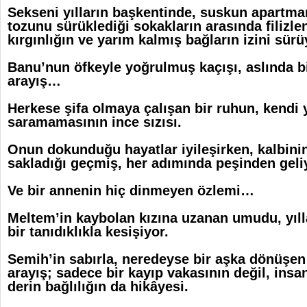
Sekseni yılların başkentinde, suskun apartman
tozunu sürüklediği sokakların arasında filizle
kırgınlığın ve yarım kalmış bağların izini sürü
Banu’nun öfkeyle yoğrulmuş kaçışı, aslında bi
arayış…
Herkese şifa olmaya çalışan bir ruhun, kendi y
saramamasının ince sızısı.
Onun dokunduğu hayatlar iyileşirken, kalbinin
sakladığı geçmiş, her adımında peşinden geli
Ve bir annenin hiç dinmeyen özlemi…
Meltem’in kaybolan kızına uzanan umudu, yıl
bir tanıdıklıkla kesişiyor.
Semih’in sabırla, neredeyse bir aşka dönüşen
arayış; sadece bir kayıp vakasının değil, ins
derin bağlılığın da hikâyesi.