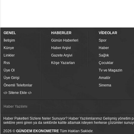
GENEL
HABERLER
VİDEOLAR
İletişim
Günün Haberleri
Spor
Künye
Haber Arşivi
Haber
Linkler
Gazete Arşivi
Sağlık
Rss
Köşe Yazarları
Çocuklar
Üye Ol
Tv ve Magazin
Üye Girişi
Amatör
Önemli Telefonlar
Sinema
Sitene Ekle
Haber Yazılımı
Haber Paketleri Sizlere Neler Sunuyor? Haber Yazılımlarımız Gelişmiş yönetim pan
sektöre yeni giren ya da sektörde kalite atlamak isteyen herkese çözümler sunuy
2026 ©
GÜNDEM EKONOMETRE
Tüm Hakları Saklıdır.