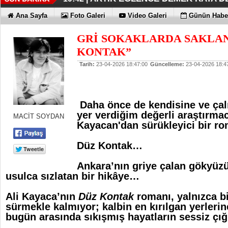
İŞTE OYAK ÇİMENTO FARKI
HER YÖNÜYLE MAXİMUM
ÜÇÜNCÜ KEZ BULUTLARIN FATİHİ
HOMEPORT STRATEJİSİ MİLYON
İŞTE O 500
19:38 |
19:36 |
19:30 |
19:27 |
07:09 |
Ana Sayfa
Foto Galeri
Video Galeri
Günün Haber
SAĞLIYOR
GRİ SOKAKLARDA SAKLAN
KONTAK”
Tarih:
23-04-2026 18:47:00
Güncelleme:
23-04-2026 18:4
Daha önce de kendisine ve ça
yer verdiğim değerli araştırmac
MACİT SOYDAN
Kayacan'dan sürükleyici bir 
Düz Kontak…
Ankara’nın griye çalan gökyüzü 
usulca sızlatan bir hikâye…
Ali Kayaca’nın
Düz Kontak
romanı, yalnızca bi
sürmekle kalmıyor; kalbin en kırılgan yerleri
bugün arasında sıkışmış hayatların sessiz çığ