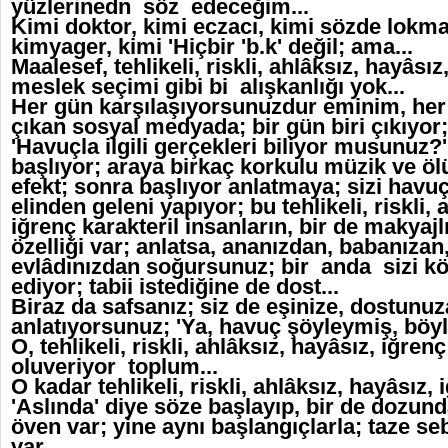
yüzlerinedn söz edeceğim...
Kimi doktor, kimi eczacı, kimi sözde lokm
kimyager, kimi 'Hiçbir 'b.k' değil; ama...
Maalesef, tehlikeli, riskli, ahlâksız, hayâsı
meslek seçimi gibi bi alışkanlığı yok...
Her gün karşılaşıyorsunuzdur eminim, her
çıkan sosyal medyada; bir gün biri çıkıyor
'Havuçla ilgili gerçekleri biliyor musunuz?
başlıyor; araya birkaç korkulu müzik ve öl
efekt; sonra başlıyor anlatmaya; sizi havu
elinden geleni yapıyor; bu tehlikeli, riskli, 
iğrenç karakteril insanların, bir de makyajl
özelliği var; anlatsa, ananızdan, babanızan
evlâdınızdan soğursunuz; bir anda sizi k
ediyor; tabii istediğine de dost...
Biraz da safsanız; siz de eşinize, dostunuz
anlatıyorsunuz; 'Ya, havuç şöyleymiş, böyl
O, tehlikeli, riskli, ahlâksız, hayâsız, iğr
oluveriyor toplum...
O kadar tehlikeli, riskli, ahlâksız, hayâsız, i
'Aslında' diye söze başlayıp, bir de dozund
öven var; yine aynı başlangıçlarla; taze 
var...