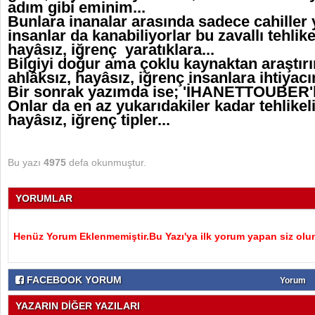
adım gibi eminim...
Bunlara inanalar arasında sadece cahiller y
insanlar da kanabiliyorlar bu zavallı tehlikel
hayâsız, iğrenç yaratıklara...
Bilgiyi doğur ama çoklu kaynaktan araştırın; 
ahlâksız, hayâsız, iğrenç insanlara ihtiyacı
Bir sonrak yazımda ise; 'İHANETTOUBER'la
Onlar da en az yukarıdakiler kadar tehlikeli,
hayâsız, iğrenç tipler...
Bu yazı
4975
defa okunmuştur.
YORUMLAR
Henüz Yorum Eklenmemiştir.Bu Yazı'ya ilk yorum yapan siz olu
FACEBOOK YORUM
Yorum
YAZARIN DİĞER YAZILARI