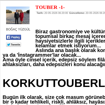
TOUBER -1-
Tarih:
20-05-2026 06:20:00
Güncelleme:
20-05-2026 06:2
BOĞAÇ YÜZGÜL
Biraz gastronomiye ve kültür
topumsal birkaç mesaj içeren
haysiyetsizlerle ilgili içerikl
kelamlar etmek istiyorum...
Aslında ana başlık olarak ko
ya da 'İnstagrammer'lar olacak...
Ama öyle cinsel içerik, edepsiz söylem filâ
ahlaksızları, daha edepsizleri konu alacağı
KORKUTTOUBER
Bugün ilk olarak, size çok masum görünebi
bir o kadar tehlikeli, riskli, ahlâksız, hayâs