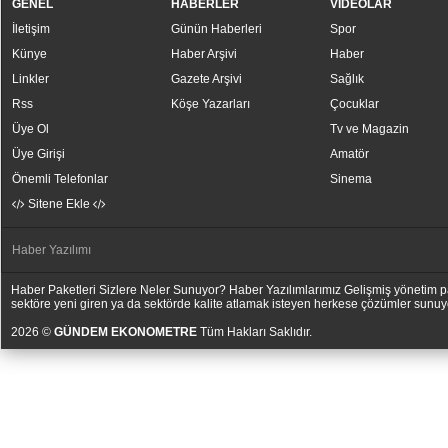
GENEL
HABERLER
VİDEOLAR
İletişim
Günün Haberleri
Spor
Künye
Haber Arşivi
Haber
Linkler
Gazete Arşivi
Sağlık
Rss
Köşe Yazarları
Çocuklar
Üye Ol
Tv ve Magazin
Üye Girişi
Amatör
Önemli Telefonlar
Sinema
Sitene Ekle
Haber Yazılımı
Haber Paketleri Sizlere Neler Sunuyor? Haber Yazılımlarımız Gelişmiş yönetim pan
sektöre yeni giren ya da sektörde kalite atlamak isteyen herkese çözümler sunuy
2026 ©
GÜNDEM EKONOMETRE
Tüm Hakları Saklıdır.