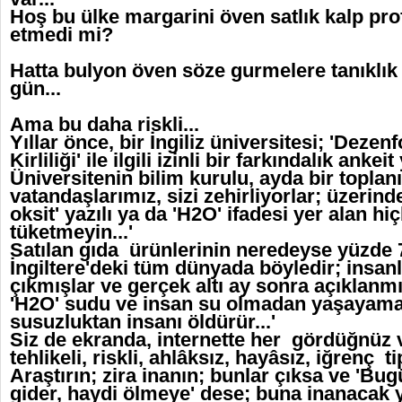
Hoş bu ülke margarini öven satlık kalp prof
etmedi mi?
Hatta bulyon öven söze gurmelere tanıklı
gün...
Ama bu daha riskli...
Yıllar önce, bir İngiliz üniversitesi; 'Dezen
Kirliliği' ile ilgili izinli bir farkındalık ankei
Üniversitenin bilim kurulu, ayda bir toplanı
vatandaşlarımız, sizi zehirliyorlar; üzerind
oksit' yazılı ya da 'H2O' ifadesi yer alan hi
tüketmeyin...'
Satılan gıda ürünlerinin neredeyse yüzde 7
İngiltere'deki tüm dünyada böyledir; insan
çıkmışlar ve gerçek altı ay sonra açıklanmı
'H2O' sudu ve insan su olmadan yaşayamaz.
susuzluktan insanı öldürür...'
Siz de ekranda, internette her gördüğnüz
tehlikeli, riskli, ahlâksız, hayâsız, iğrenç t
Araştırın; zira inanın; bunlar çıksa ve 'Bu
gider, haydi ölmeye' dese; buna inanacak 