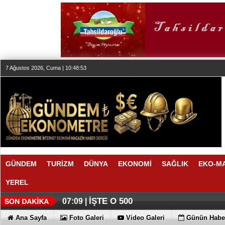
7 Ağustos 2026, Cuma | 10:48:54
GÜNDEM
TURİZM
DÜNYA
EKONOMİ
SAĞLIK
EKO-M
YEREL
İŞTE O 500
07:09 |
Ana Sayfa
Foto Galeri
Video Galeri
Günün Haber