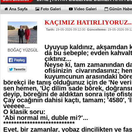
İŞTE OYAK ÇİMENTO FARKI
HER YÖNÜYLE MAXİMUM
ÜÇÜNCÜ KEZ BULUTLARIN FATİHİ
HOMEPORT STRATEJİSİ MİLYON
İŞTE O 500
19:38 |
19:36 |
19:30 |
19:27 |
07:09 |
Ana Sayfa
Foto Galeri
Video Galeri
Günün Haber
SAĞLIYOR
KAÇIMIZ HATIRLIYORUZ..
Tarih:
19-05-2026 09:12:00
Güncelleme:
19-05-2026 09:1
Uyuyup kaldınız, akşamdan k
BOĞAÇ YÜZGÜL
da bu sebeple; evden kahval
çıktınız...
Neyse ki, tam zamanından da
ofisinizin civarındasınız; he
kuyumcunun arasındaki böre
börekçi ile tanış olduğunuz için de 'Ne v
sen hemen, 'Üç dilim sade börek, doğransı
deyip, böreğini de aldıktan sonra işte ofiste
Çay ocağının dahisi kaçtı, tamam; '4580', 'İ
veeeee...
O klasik soru:
'Abi normal mi, duble mi?'...
***************************
Evet, bir zamanlar, yobaz dincilikten ve faşi