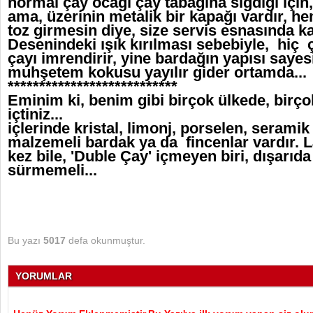
normal çay ocağı çay tabağına sığdığı için,
ama, üzerinin metalik bir kapağı vardır, 
toz girmesin diye, size servis esnasında kap
Desenindeki ışık kırılması sebebiyle, hiç 
çayı imrendirir, yine bardağın yapısı saye
muhşetem kokusu yayılır gider ortamda...
***************************
Eminim ki, benim gibi birçok ülkede, birç
içtiniz...
içlerinde kristal, limonj, porselen, seramik
malzemeli bardak ya da fincenlar vardır. L
kez bile, 'Duble Çay' içmeyen biri, dışarıda
sürmemeli...
Bu yazı
5017
defa okunmuştur.
YORUMLAR