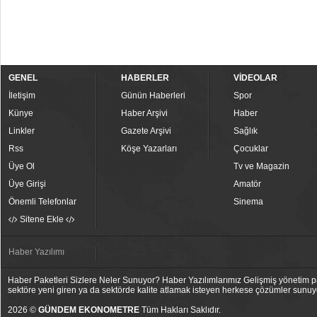
GENEL
HABERLER
VİDEOLAR
İletişim
Günün Haberleri
Spor
Künye
Haber Arşivi
Haber
Linkler
Gazete Arşivi
Sağlık
Rss
Köşe Yazarları
Çocuklar
Üye Ol
Tv ve Magazin
Üye Girişi
Amatör
Önemli Telefonlar
Sinema
Sitene Ekle
Haber Yazılımı
Haber Paketleri Sizlere Neler Sunuyor? Haber Yazılımlarımız Gelişmiş yönetim pan
sektöre yeni giren ya da sektörde kalite atlamak isteyen herkese çözümler sunuy
2026 ©
GÜNDEM EKONOMETRE
Tüm Hakları Saklıdır.