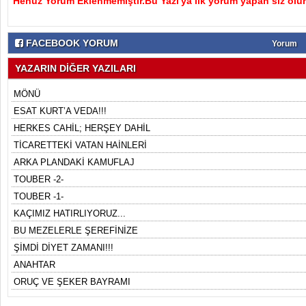
Henüz Yorum Eklenmemiştir.Bu Yazı'ya ilk yorum yapan siz olu
FACEBOOK YORUM
Yorum
YAZARIN DİĞER YAZILARI
MÖNÜ
ESAT KURT’A VEDA!!!
HERKES CAHİL; HERŞEY DAHİL
TİCARETTEKİ VATAN HAİNLERİ
ARKA PLANDAKİ KAMUFLAJ
TOUBER -2-
TOUBER -1-
KAÇIMIZ HATIRLIYORUZ...
BU MEZELERLE ŞEREFİNİZE
ŞİMDİ DİYET ZAMANI!!!
ANAHTAR
ORUÇ VE ŞEKER BAYRAMI