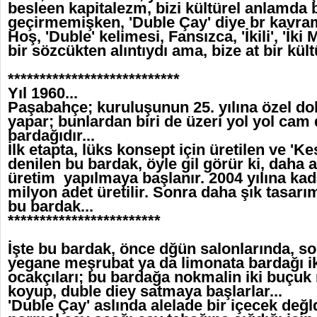
besleen kapitalezm, bizi kültürel anlamda 
geçirmemişken, 'Duble Çay' diye br kavram
Hoş, 'Duble' kelimesi, Fansızca, 'İkili', 'İki
bir sözcükten alıntıydı ama, bize at bir kült
***************************
Yıl 1960...
Paşabahçe; kuruluşunun 25. yılına özel do
yapar; bunlardan biri de üzeri yol yol cam 
bardağıdır...
İlk etapta, lüks konsept için üretilen ve '
denilen bu bardak, öyle gil görür ki, daha a
üretim yapılmaya başlanır. 2004 yılına kad
milyon adet üretilir. Sonra daha şık tasarı
bu bardak...
************************
İşte bu bardak, önce dğün salonlarında, s
yegane meşrubat ya da limonata bardağı ik
ocakçıları; bu bardağa nokmalin iki buçuk 
koyup, duble diey satmaya başlarlar...
'Duble Çay' aslında alelade bir içecek değl