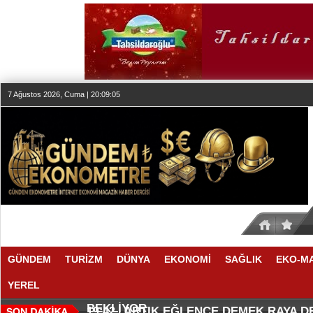
7 Ağustos 2026, Cuma | 20:09:05
GÜNDEM
TURİZM
DÜNYA
EKONOMİ
SAĞLIK
EKO-M
YEREL
SEKTÖR, İSTİKRARLI BÜYÜME İ
MAKYÖZ CANSU DURKUN'DAN YE
20:00 |
19:58 |
BEKLİYOR
ARTIK EĞLENCE DEMEK RAYA 
19:42 |