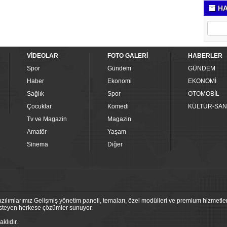
HA
VİDEOLAR
FOTO GALERİ
HABERLER
Spor
Gündem
GÜNDEM
Haber
Ekonomi
EKONOMİ
Sağlık
Spor
OTOMOBİL
Çocuklar
Komedi
KÜLTÜR-SAN
Tv ve Magazin
Magazin
Amatör
Yaşam
Sinema
Diğer
ılımlarımız Gelişmiş yönetim paneli, temaları, özel modülleri ve premium hizmetleri
 isteyen herkese çözümler sunuyor.
klıdır.