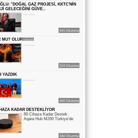
Sinem Elgün
ĞLU: "DOĞAL GAZ PROJESİ, KKTC'NİN
BİR ROMAN DAHA
Jİ GELECEĞİNİ GÜVE..
.........
EMİR EMİRHANOĞLU
541 Okunma
BAYRAMDA ARA VERİN
MU? OLUR!!!!!!!!!
.........
MACİT SOYDAN
DÜNYANIN MERKEZİNDE YAŞADIĞINI
524 Okunma
SANANLAR...
H YAZDIK
.........
460 Okunma
İHAZA KADAR DESTEKLİYOR
80 Cihaza Kadar Destek:
Aqara Hub M200 Türkiye’de
440 Okunma