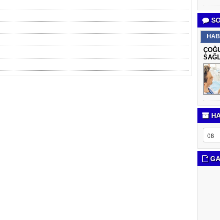
SO
HAB
ÇOĞU
SAĞL
HA
GA