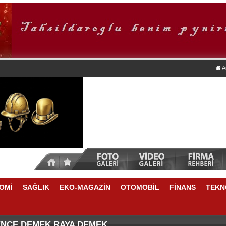
A
OMİ
SAĞLIK
EKO-MAGAZİN
OTOMOBİL
FİNANS
TEKN
TİKRARLI BÜYÜME İÇİN REKABETÇİLİĞİ ARTIRACAK 
NSU DURKUN'DAN YENİ DÖNEME İLİŞKİN ÖNEMLİ AÇ
ENCE DEMEK RAYA DEMEK