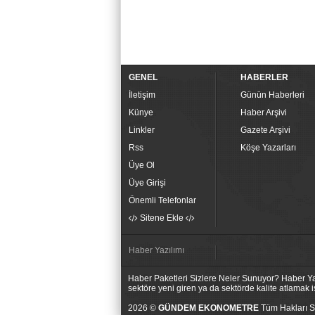
GENEL
HABERLER
İletişim
Günün Haberleri
Künye
Haber Arşivi
Linkler
Gazete Arşivi
Rss
Köşe Yazarları
Üye Ol
Üye Girişi
Önemli Telefonlar
Sitene Ekle
Haber Yazılımı
Haber Paketleri Sizlere Neler Sunuyor? Haber Yaz
sektöre yeni giren ya da sektörde kalite atlamak
2026 ©
GÜNDEM EKONOMETRE
Tüm Hakları Sa