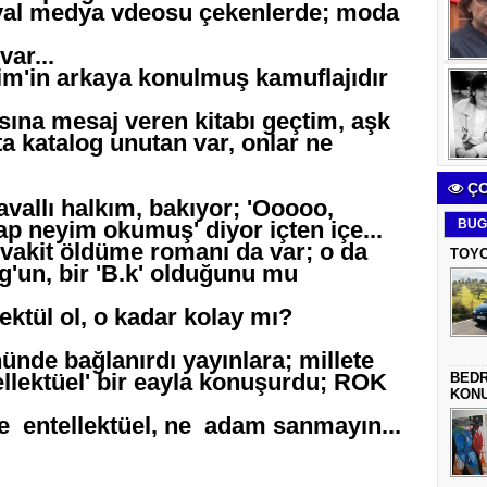
syal medya vdeosu çekenlerde; moda
ar...
im'in arkaya konulmuş kamuflajıdır
sına mesaj veren kitabı geçtim, aşk
a katalog unutan var, onlar ne
ÇO
vallı halkım, bakıyor; 'Ooooo,
ap neyim okumuş' diyor içten içe...
BUG
vakit öldüme romanı da var; o da
TOYO
g'un, bir 'B.k' olduğunu mu
lektül ol, o kadar kolay mı?
ünde bağlanırdı yayınlara; millete
llektüel' bir eayla konuşurdu; ROK
BEDR
KON
 ne entellektüel, ne adam sanmayın...