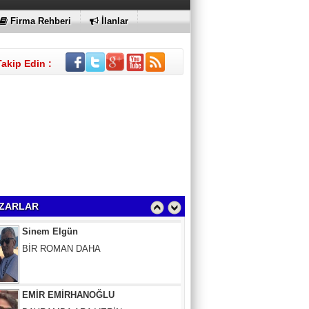
KI
Firma Rehberi
İlanlar
Takip Edin :
Sinem Elgün
BİR ROMAN DAHA
ZARLAR
EMİR EMİRHANOĞLU
BAYRAMDA ARA VERİN
MACİT SOYDAN