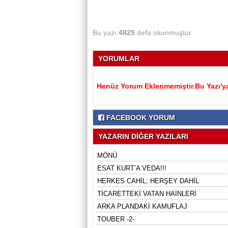
Bu yazı
4825
defa okunmuştur.
YORUMLAR
Henüz Yorum Eklenmemiştir.Bu Yazı'ya
FACEBOOK YORUM
YAZARIN DİĞER YAZILARI
MÖNÜ
ESAT KURT’A VEDA!!!
HERKES CAHİL; HERŞEY DAHİL
TİCARETTEKİ VATAN HAİNLERİ
ARKA PLANDAKİ KAMUFLAJ
TOUBER -2-