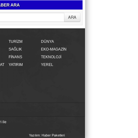
BER ARA
TURİZM
DÜNYA
SAĞLIK
EKO-MAGAZİN
FİNANS
TEKNOLOJİ
AT
YATIRIM
YEREL
 ile
Yazılım: Haber Paketleri