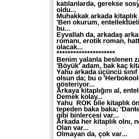
katılanlarda, gerekse so
oldu...
Muhakkak arkada kitaplık v
'Ben okurum, entellektüel
bu...
Eyvallah da, arkadaş arka
romanı, erotik roman, hatt
olacak...
*********************
Benim yalanla beslenen za
'Böyük' adam, bak kaç kit
Yahu arkada üçüncü sınıf 
olsun da; bu o 'Herbokool
gösteriyor...
Arkaya kitaplığını al, ente
Demek kolay...
Yahu ROK bile kitaplık ön
tepeden baka baka; 'Dante
gibi binlercesi var...
Arkada her kitaplık olnı,
Olan var...
Olmayan da, çok var...