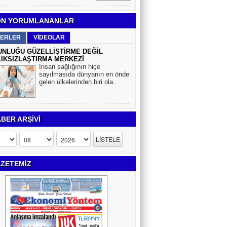
N YORUMLANANLAR
ERLER
VİDEOLAR
NLUĞU GÜZELLİŞTİRME DEĞİL
IKSIZLAŞTIRMA MERKEZİ
İnsan sağlığının hiçe
sayılmasıda dünyanın en önde
gelen ülkelerinden biri ola..
BER ARŞİVİ
ZETEMİZ