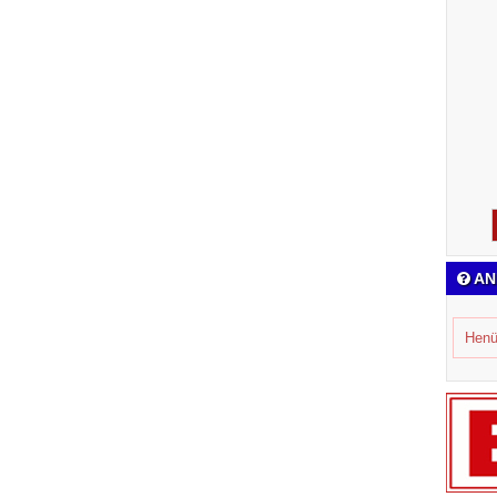
AN
Henü