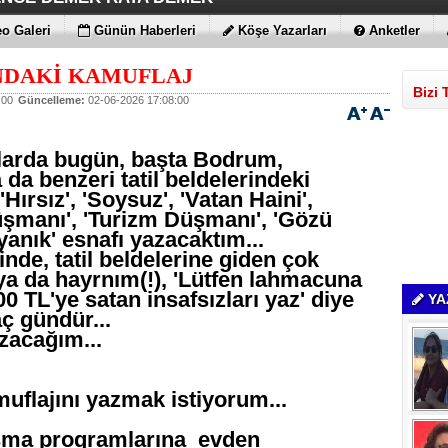
ÇİMENTO FARKI
LE MAXİMUM
 BULUTLARIN FATİHİ İLAN EDİLDİLER
STRATEJİSİ MİLYONLARCA DOLARLIK EKONOMİK KAT
o Galeri
Günün Haberleri
Köşe Yazarları
Anketler
NDAKİ KAMUFLAJ
Bizi 
:00
Güncelleme:
02-06-2026 17:08:00
larda bugün, başta Bodrum,
da benzeri tatil beldelerindeki
Hırsız', 'Soysuz', 'Vatan Haini',
üşmanı', 'Turizm Düşmanı', 'Gözü
anık' esnafı yazacaktım...
inde, tatil beldelerine giden çok
ya da hayrnım(!), 'Lütfen lahmacuna
0 TL'ye satan insafsızları yaz' diye
YA
aç gündür...
zacağım...
uflajını yazmak istiyorum...
ışma programlarına evden