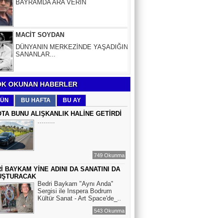
DÜNYANIN MERKEZİNDE YAŞADIĞINI
SANANLAR...
Aybüke Bafralıoğlu
FORO KÜLTÜRÜNÜN TRİBÜN
OYUNCULARI
K OKUNAN HABERLER
BOĞAÇ YÜZGÜL
TURİZM VE EĞİTİM
ÜN
BU HAFTA
BU AY
TA BUNU ALIŞKANLIK HALİNE GETİRDİ
.........
Mr.Hiko...
KORKU VE ŞÜPHE
DÜŞMANLARINIZDIR...
749 Okunma
İ BAYKAM YİNE ADINI DA SANATINI DA
Çiğdem Yorgancıoğlu
UŞTURACAK
Bedri Baykam "Aynı Anda"
İkilikli ve İkircikli Tabiat Diyalektiğinde
Sergisi ile Inspera Bodrum
Mobius Spiral Mucizeler, Akış ve Doğa
Kültür Sanat - Art Space'de_..
Döngüsünün Bilgeliği...
543 Okunma