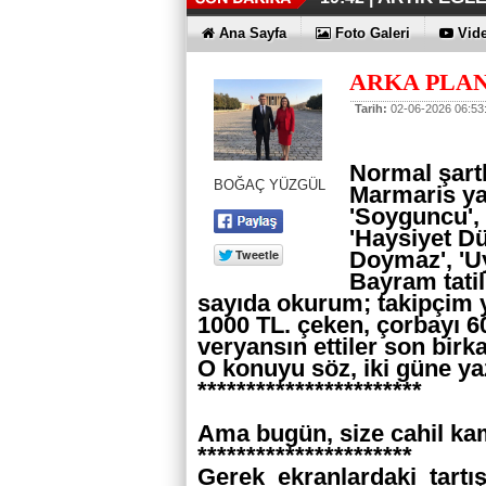
İŞTE OYAK 
HER YÖNÜY
ÜÇÜNCÜ KEZ
HOMEPORT 
İŞTE O 500
19:38 |
19:36 |
19:30 |
19:27 |
07:09 |
Ana Sayfa
Foto Galeri
Vide
SAĞLIYOR
ARKA PLA
Tarih:
02-06-2026 06:53
Normal şart
BOĞAÇ YÜZGÜL
Marmaris ya 
'Soyguncu', '
'Haysiyet D
Doymaz', 'Uy
Bayram tatil
sayıda okurum; takipçim 
1000 TL. çeken, çorbayı 60
veryansın ettiler son birk
O konuyu söz, iki güne ya
***********************
Ama bugün, size cahil kam
**********************
Gerek ekranlardaki tart