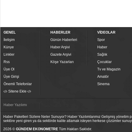
GENEL
HABERLER
VİDEOLAR
İletişim
Günün Haberleri
Spor
Künye
Haber Arşivi
Haber
Linkler
Gazete Arşivi
Sağlık
Rss
Köşe Yazarları
Çocuklar
Üye Ol
Tv ve Magazin
Üye Girişi
Amatör
Önemli Telefonlar
Sinema
Sitene Ekle
Haber Yazılımı
Haber Paketleri Sizlere Neler Sunuyor? Haber Yazılımlarımız Gelişmiş yönetim pan
sektöre yeni giren ya da sektörde kalite atlamak isteyen herkese çözümler sunuy
2026 ©
GÜNDEM EKONOMETRE
Tüm Hakları Saklıdır.