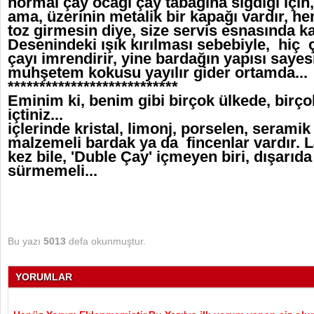
normal çay ocağı çay tabağına sığdığı için,
ama, üzerinin metalik bir kapağı vardır, 
toz girmesin diye, size servis esnasında kap
Desenindeki ışık kırılması sebebiyle, hiç 
çayı imrendirir, yine bardağın yapısı saye
muhşetem kokusu yayılır gider ortamda...
***************************
Eminim ki, benim gibi birçok ülkede, birç
içtiniz...
içlerinde kristal, limonj, porselen, seramik
malzemeli bardak ya da fincenlar vardır. L
kez bile, 'Duble Çay' içmeyen biri, dışarıda
sürmemeli...
Bu yazı
5013
defa okunmuştur.
YORUMLAR