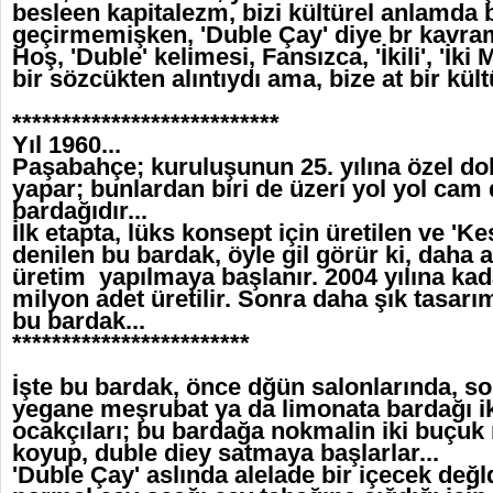
besleen kapitalezm, bizi kültürel anlamda 
geçirmemişken, 'Duble Çay' diye br kavram
Hoş, 'Duble' kelimesi, Fansızca, 'İkili', 'İki
bir sözcükten alıntıydı ama, bize at bir kült
***************************
Yıl 1960...
Paşabahçe; kuruluşunun 25. yılına özel do
yapar; bunlardan biri de üzeri yol yol cam 
bardağıdır...
İlk etapta, lüks konsept için üretilen ve '
denilen bu bardak, öyle gil görür ki, daha a
üretim yapılmaya başlanır. 2004 yılına kad
milyon adet üretilir. Sonra daha şık tasarı
bu bardak...
************************
İşte bu bardak, önce dğün salonlarında, s
yegane meşrubat ya da limonata bardağı ik
ocakçıları; bu bardağa nokmalin iki buçuk 
koyup, duble diey satmaya başlarlar...
'Duble Çay' aslında alelade bir içecek değl