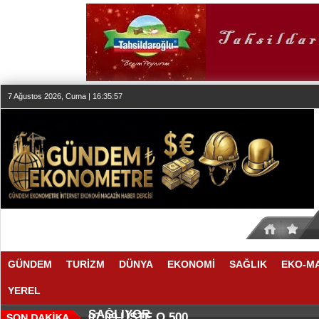
7 Ağustos 2026, Cuma | 16:35:57
GÜNDEM
TURİZM
DÜNYA
EKONOMİ
SAĞLIK
EKO-M
YEREL
ÜÇÜNCÜ KEZ BULUTLARIN FATİHİ
HOMEPORT STRATEJİSİ MİLYON
19:30 |
19:27 |
SAĞLIYOR
İŞTE O 500
07:09 |