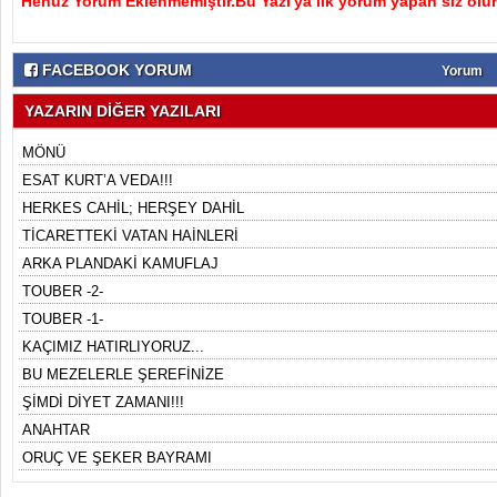
Henüz Yorum Eklenmemiştir.Bu Yazı'ya ilk yorum yapan siz olu
FACEBOOK YORUM
Yorum
YAZARIN DİĞER YAZILARI
MÖNÜ
ESAT KURT’A VEDA!!!
HERKES CAHİL; HERŞEY DAHİL
TİCARETTEKİ VATAN HAİNLERİ
ARKA PLANDAKİ KAMUFLAJ
TOUBER -2-
TOUBER -1-
KAÇIMIZ HATIRLIYORUZ...
BU MEZELERLE ŞEREFİNİZE
ŞİMDİ DİYET ZAMANI!!!
ANAHTAR
ORUÇ VE ŞEKER BAYRAMI