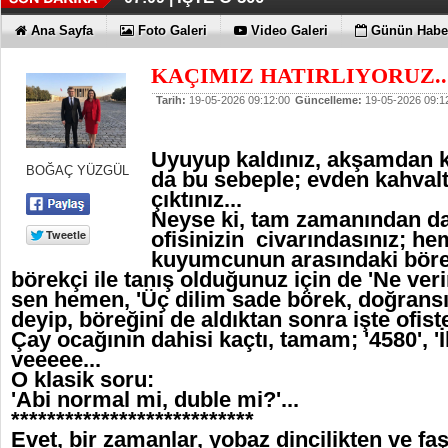
Ana Sayfa
Foto Galeri
Video Galeri
Günün Haber
KAÇIMIZ HATIRLIYORUZ..
Tarih:
19-05-2026 09:12:00
Güncelleme:
19-05-2026 09:1
Uyuyup kaldınız, akşamdan k
BOĞAÇ YÜZGÜL
da bu sebeple; evden kahval
çıktınız...
Neyse ki, tam zamanından da
ofisinizin civarındasınız; he
kuyumcunun arasındaki böre
börekçi ile tanış olduğunuz için de 'Ne v
sen hemen, 'Üç dilim sade börek, doğransı
deyip, böreğini de aldıktan sonra işte ofiste
Çay ocağının dahisi kaçtı, tamam; '4580', 'İ
veeeee...
O klasik soru:
'Abi normal mi, duble mi?'...
***************************
Evet, bir zamanlar, yobaz dincilikten ve faşi