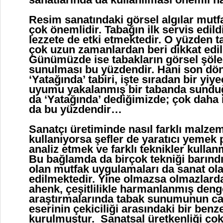
Resim sanatındaki görsel algılar mutf
çok önemlidir. Tabağın ilk servis edild
lezzete de etki etmektedir. O yüzden 
çok uzun zamanlardan beri dikkat edi
Günümüzde ise tabakların görsel şöle
sunulması bu yüzdendir. Hani son dö
‘Yatağında’ tabiri, işte sıradan bir yiye
uyumu yakalanmış bir tabanda sundu
da ‘Yatağında’ dediğimizde; çok daha 
da bu yüzdendir…
Sanatçı üretiminde nasıl farklı malzem
kullanıyorsa şefler de yaratıcı yemek 
analiz etmek ve farklı teknikler kull
Bu bağlamda da birçok tekniği barındı
olan mutfak uygulamaları da sanat ol
edilmektedir. Yine olmazsa olmazlard
ahenk, çeşitlilikle harmanlanmış deng
araştırmalarında tabak sunumunun ca
eserinin çekiciliği arasındaki bir benzer
kurulmuştur. Sanatsal üretkenliği çok