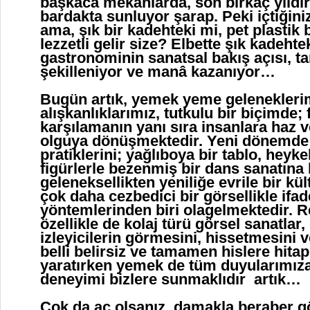
başkaca mekânlarda, son birkaç yıldı
bardakta sunluyor şarap. Peki içtiğini
ama, şık bir kadehteki mi, pet plastik
lezzetli gelir size? Elbette şık kadehte
gastronominin sanatsal bakış açısı, 
şekilleniyor ve manâ kazanıyor…
Bugün artık, yemek yeme gelenekleri
alışkanlıklarımız, tutkulu bir biçimde; f
karşılamanın yanı sıra insanlara haz v
olguya dönüşmektedir. Yeni dönemde
pratiklerini; yağlıboya bir tablo, heyke
figürlerle bezenmiş bir dans sanatına
geleneksellikten yeniliğe evrile bir kü
çok daha cezbedici bir görsellikle ifad
yöntemlerinden biri olagelmektedir. R
özellikle de kolaj türü görsel sanatlar
izleyicilerin görmesini, hissetmesini 
belli belirsiz ve tamamen hislere hita
yaratırken yemek de tüm duyularımıza
deneyimi bizlere sunmaklıdır artık…
Çok da aç olsanız, damakla beraber g