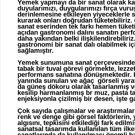
Yemek yapmayı da bir sanat olarak ka
duyularımızı, duygularımızı fırça vuru
derinlemesine etkileyen yiyeceklerle s
kurarak onları doğrudan tüketebiliriz
sanat eserinden tek farkı hemen tüketi
açıdan gastronomi dalını sanatın per
daha yakından belki ilişkilendirebiliriz
gastronomi bir sanat dalı olabilmek iç
sağlamıştır.
Yemek sunumuna sanat çerçevesinde
tabak bir tuval görevi görmekte, lezze
performans sanatına dönüşmektedir. 
yanında sunulan ve ağaç görseli yarat
da güneş dökoru olarak tasarlanmış 
kesilip harmanlanmış br muz, pasta t
enjeksiyonla çizilmiş bir desen, işte 
Çok sayıda çalışmalar ve araştırmalar
renk ve denge gibi görsel faktörlerin,
algısını, tepkisini etkilediği fark edil
sanatsal tasarımda kullanılan tüm ilke
sanatlarında da kullanılması önemli ha