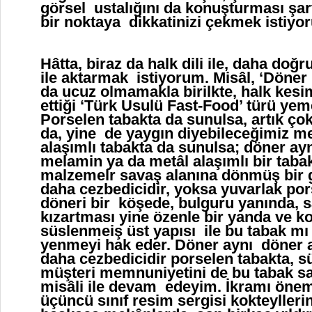
görsel ustalığını da konuşturması şar
bir noktaya dikkatinizi çekmek istiyo
Hâtta, biraz da halk dili ile, daha doğ
ile aktarmak istiyorum. Misâl, ‘Döne
da ucuz olmamakla birilkte, halk kesi
ettiği ‘Türk Usulü Fast-Food’ türü yem
Porselen tabakta da sunulsa, artık ço
da, yine de yaygın diyebileceğimiz m
alaşımlı tabakta da sunulsa; döner ayn
melamin ya da metâl alaşımlı bir tabak
malzemelr savaş alanına dönmüş bir 
daha cezbedicidir, yoksa yuvarlak pors
döneri bir köşede, bulguru yanında, s
kızartması yine özenle bir yanda ve ko
süslenmeiş üst yapısı ile bu tabak mı 
yenmeyi hak eder. Döner aynı döner a
daha cezbedicidir porselen tabakta, sü
müşteri memnuniyetini de bu tabak sa
misâli ile devam edeyim. İkramı ön
üçüncü sınıf resim sergisi kokteylleri