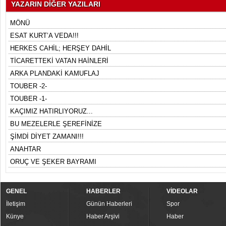
YAZARIN DİĞER YAZILARI
MÖNÜ
ESAT KURT’A VEDA!!!
HERKES CAHİL; HERŞEY DAHİL
TİCARETTEKİ VATAN HAİNLERİ
ARKA PLANDAKİ KAMUFLAJ
TOUBER -2-
TOUBER -1-
KAÇIMIZ HATIRLIYORUZ...
BU MEZELERLE ŞEREFİNİZE
ŞİMDİ DİYET ZAMANI!!!
ANAHTAR
ORUÇ VE ŞEKER BAYRAMI
GENEL
HABERLER
VİDEOLAR
İletişim
Günün Haberleri
Spor
Künye
Haber Arşivi
Haber