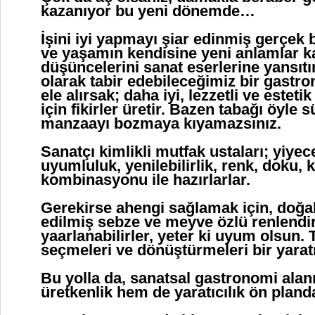
kazanıyor bu yeni dönemde…
İşini iyi yapmayı şiar edinmiş gerçek b
ve yaşamın kendisine yeni anlamlar k
düşüncelerini sanat eserlerine yansıtı
olarak tabir edebileceğimiz bir gastr
ele alırsak; daha iyi, lezzetli ve este
için fikirler üretir. Bazen tabağı öyle s
manzaayı bozmaya kıyamazsınız.
Sanatçı kimlikli mutfak ustaları; yiyece
uyumluluk, yenilebilirlik, renk, doku, 
kombinasyonu ile hazırlarlar.
Gerekirse ahengi sağlamak için, doğal
edilmiş sebze ve meyve özlü renlend
yaarlanabilirler, yeter ki uyum olsun.
seçmeleri ve dönüştürmeleri bir yaratıc
Bu yolla da, sanatsal gastronomi ala
üretkenlik hem de yaratıcılık ön plan