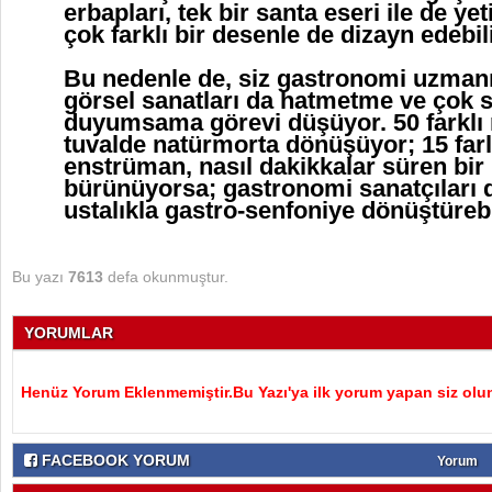
erbapları, tek bir santa eseri ile de y
çok farklı bir desenle de dizayn edebi
Bu nedenle de, siz gastronomi uzmanı
görsel sanatları da hatmetme ve çok s
duyumsama görevi düşüyor. 50 farklı r
tuvalde natürmorta dönüşüyor; 15 farlı
enstrüman, nasıl dakikkalar süren bir
bürünüyorsa; gastronomi sanatçıları da
ustalıkla gastro-senfoniye dönüştüreb
Bu yazı
7613
defa okunmuştur.
YORUMLAR
Henüz Yorum Eklenmemiştir.Bu Yazı'ya ilk yorum yapan siz olu
FACEBOOK YORUM
Yorum