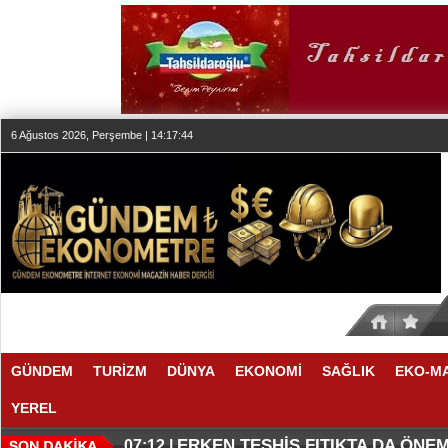
6 Ağustos 2026, Perşembe | 14:17:45
GÜNDEM
TURİZM
DÜNYA
EKONOMİ
SAĞLIK
EKO-M
YEREL
KLASİK MÜZİK YAYINCILIĞINDA
DÜZENLEMEYİ DESTEKLİYORLA
07:27 |
07:17 |
ERKEN TEŞHİS FITIKTA DA ÖNEM
07:12 |