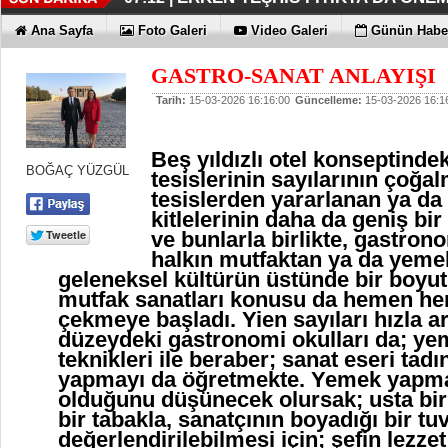
KAYIP RAKAMLARI BİLE KORKU
EN İYİLER DEĞİL EN UYGUNLAR
KOÇ GİBİ YATIRIM YAPTILAR
DÖRT ŞİRKET DAHA!!!
FUJİTSU'DAN YENİ RENK
06:33 |
06:28 |
06:23 |
06:17 |
06:13 |
Ana Sayfa
Foto Galeri
Video Galeri
Günün Haber
GASTRO-SANAT ANLAYIŞI
Tarih:
15-03-2026 16:16:00
Güncelleme:
15-03-2026 16:1
Beş yıldızlı otel konseptind
BOĞAÇ YÜZGÜL
tesislerinin sayılarının çoğa
tesislerden yararlanan ya d
kitlelerinin daha da geniş bi
ve bunlarla birlikte, gastron
halkın mutfaktan ya da yeme
geleneksel kültürün üstünde bir boyu
mutfak sanatları konusu da hemen her 
çekmeye başladı. Yien sayıları hızla 
düzeydeki gastronomi okulları da; ye
teknikleri ile beraber; sanat eseri ta
yapmayı da öğretmekte. Yemek yapma
olduğunu düşünecek olursak; usta bir 
bir tabakla, sanatçının boyadığı bir tu
değerlendirilebilmesi için; şefin lezzet