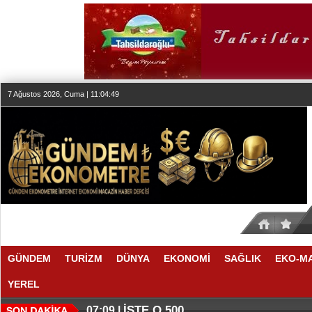
7 Ağustos 2026, Cuma | 11:04:49
GÜNDEM
TURİZM
DÜNYA
EKONOMİ
SAĞLIK
EKO-M
YEREL
İŞTE O 500
07:09 |