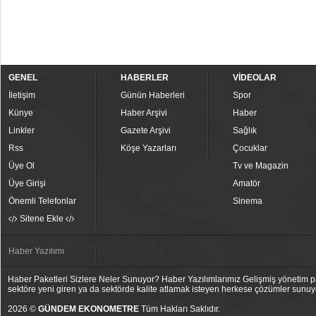
GENEL
HABERLER
VİDEOLAR
İletişim
Günün Haberleri
Spor
Künye
Haber Arşivi
Haber
Linkler
Gazete Arşivi
Sağlık
Rss
Köşe Yazarları
Çocuklar
Üye Ol
Tv ve Magazin
Üye Girişi
Amatör
Önemli Telefonlar
Sinema
Sitene Ekle
Haber Yazılımı
Haber Paketleri Sizlere Neler Sunuyor? Haber Yazılımlarımız Gelişmiş yönetim pan
sektöre yeni giren ya da sektörde kalite atlamak isteyen herkese çözümler sunuy
2026 ©
GÜNDEM EKONOMETRE
Tüm Hakları Saklıdır.