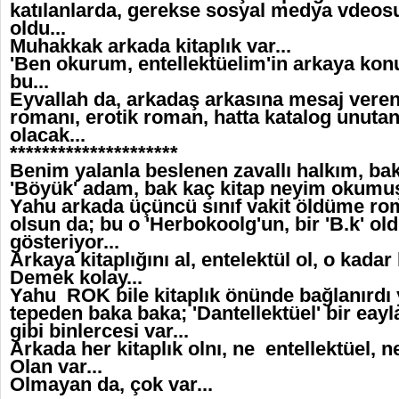
katılanlarda, gerekse sosyal medya vdeos
oldu...
Muhakkak arkada kitaplık var...
'Ben okurum, entellektüelim'in arkaya kon
bu...
Eyvallah da, arkadaş arkasına mesaj veren
romanı, erotik roman, hatta katalog unutan
olacak...
*********************
Benim yalanla beslenen zavallı halkım, ba
'Böyük' adam, bak kaç kitap neyim okumuş' 
Yahu arkada üçüncü sınıf vakit öldüme rom
olsun da; bu o 'Herbokoolg'un, bir 'B.k' o
gösteriyor...
Arkaya kitaplığını al, entelektül ol, o kada
Demek kolay...
Yahu ROK bile kitaplık önünde bağlanırdı y
tepeden baka baka; 'Dantellektüel' bir ea
gibi binlercesi var...
Arkada her kitaplık olnı, ne entellektüel,
Olan var...
Olmayan da, çok var...