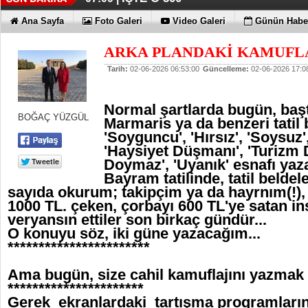
Ana Sayfa
Foto Galeri
Video Galeri
Günün Haber
ARKA PLANDAKİ KAMUFL
Tarih:
02-06-2026 06:53:00
Güncelleme:
02-06-2026 17:0
Normal şartlarda bugün, ba
BOĞAÇ YÜZGÜL
Marmaris ya da benzeri tatil 
'Soyguncu', 'Hırsız', 'Soysuz',
'Haysiyet Düşmanı', 'Turizm
Doymaz', 'Uyanık' esnafı yaz
Bayram tatilinde, tatil beldel
sayıda okurum; takipçim ya da hayrnım(!),
1000 TL. çeken, çorbayı 600 TL'ye satan ins
veryansın ettiler son birkaç gündür...
O konuyu söz, iki güne yazacağım...
***********************
Ama bugün, size cahil kamuflajını yazmak 
**********************
Gerek ekranlardaki tartışma programları