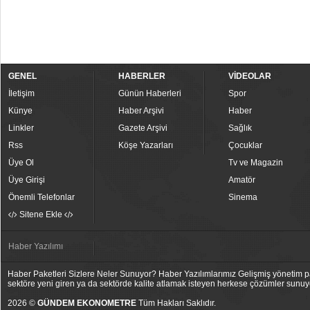
GENEL
HABERLER
VİDEOLAR
İletişim
Günün Haberleri
Spor
Künye
Haber Arşivi
Haber
Linkler
Gazete Arşivi
Sağlık
Rss
Köşe Yazarları
Çocuklar
Üye Ol
Tv ve Magazin
Üye Girişi
Amatör
Önemli Telefonlar
Sinema
Sitene Ekle
Haber Yazılımı
Haber Paketleri Sizlere Neler Sunuyor? Haber Yazılımlarımız Gelişmiş yönetim pan
sektöre yeni giren ya da sektörde kalite atlamak isteyen herkese çözümler sunuy
2026 ©
GÜNDEM EKONOMETRE
Tüm Hakları Saklıdır.