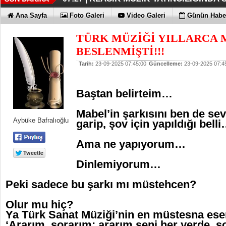
DÜZENLEMEYİ DESTEKLİYORLA
ERKEN TEŞHİS FITIKTA DA ÖNEM
KAYIP RAKAMLARI BİLE KORKU
EN İYİLER DEĞİL EN UYGUNLAR
KOÇ GİBİ YATIRIM YAPTILAR
DÖRT ŞİRKET DAHA!!!
FUJİTSU'DAN YENİ RENK
07:17 |
07:12 |
06:33 |
06:28 |
06:23 |
06:17 |
06:13 |
Ana Sayfa
Foto Galeri
Video Galeri
Günün Haber
TÜRK MÜZİĞİ YILLARCA
BESLENMİŞTİ!!!
Tarih:
23-09-2025 07:45:00
Güncelleme:
23-09-2025 07:4
Baştan belirteim…
Mabel’in şarkısını ben de sev
Aybüke Bafralıoğlu
garip, şov için yapıldığı bell
Ama ne yapıyorum…
Dinlemiyorum…
Peki sadece bu şarkı mı müstehcen?
Olur mu hiç?
Ya Türk Sanat Müziği’nin en müstesna eser
‘Ararım, sorarım; ararım seni her yerde, s