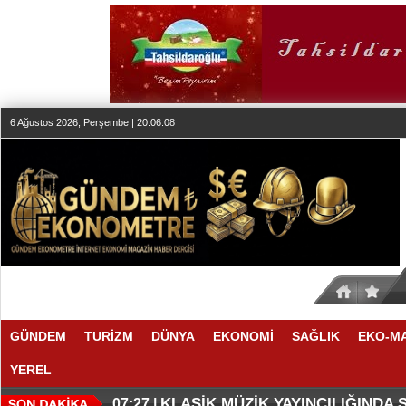
6 Ağustos 2026, Perşembe | 20:06:08
GÜNDEM
TURİZM
DÜNYA
EKONOMİ
SAĞLIK
EKO-M
YEREL
SESİN HAFIZASI ANKARA'DA
FAIRMONT QUASAR ISTANBUL’D
20:24 |
20:19 |
KLASİK MÜZİK YAYINCILIĞINDA
07:27 |