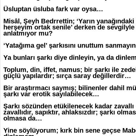
Üsluptan üsluba fark var oysa…
Misâl, Şeyh Bedrrettin; ‘Yarın yanağındak
herşeyim ortak senile’ derken de sevgilyl
anlatmıyor mu?
‘Yatağıma gel’ şarkısını unuttum sanmayı
Ya bunları şarkı diye dinleyin, ya da dinl
Toplum, din, iffet, namus; bir şarkı ile z
güçlü yapılardır; sırça saray değillerdir…
Bir araştırmacı saymış; bilinenler dahil m
şarkı var erotik sayılabilecek…
Şarkı sözünden etükilenecek kadar zavallı 
zavallıdır, sapıktır, ahlaksızdır; şarkı olma
olmasa da…
Yine söylüyorum; kırk bin sene geçse Mabel