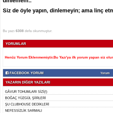
dinlemem..
Siz de öyle yapın, dinlemeyin; ama linç e
Bu yazı
6308
defa okunmuştur.
YORUMLAR
Henüz Yorum Eklenmemiştir.Bu Yazı'ya ilk yorum yapan siz olu
FACEBOOK YORUM
Yorum
YAZARIN DİĞER YAZILARI
GÂVUR TOHUMLARI SİZİ(!)
BOĞAÇ YÜZGÜL ŞİİRLERİ
ŞU CLUBHOUSE DEDİKLERİ
NEFESSİZLİK SARMALI