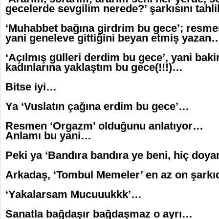
gecelerde sevgilim nerede?’ şarkısını tahlil
‘Muhabbet bağına girdrim bu gece’; resm
yani geneleve gittiğini beyan etmiş yazan
‘Açılmış gülleri derdim bu gece’, yani bak
kadınlarına yaklaştım bu gece(!!!)…
Bitse iyi…
Ya ‘Vuslatın çağına erdim bu gece’…
Resmen ‘Orgazm’ olduğunu anlatıyor…
Anlamı bu yani…
Peki ya ‘Bandıra bandıra ye beni, hiç do
Arkadaş, ‘Tombul Memeler’ en az on şarkıd
‘Yakalarsam Mucuuukkk’…
Sanatla bağdaşır bağdaşmaz o ayrı…