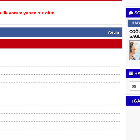
 ilk yorum yapan siz olun.
SO
HAB
ÇOĞU
Yorum
SAĞL
HA
GA