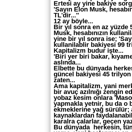
Ertesi ay yine bakiye sorg
'Sayın Elon Musk, hesabını
TL'dir...''
12 ay böyle...
Bir yıl sonra en az yüzde 
Musk, hesabınızın kullanilab
yine bir yıl sonra ise; 'S
kullanilablir bakiyesi 99 tri
Kapitalizm budur işte...
'Biri yer biri bakar, kıya
aslında...
Elbette bu dünyada herkes
güncel bakiyesi 45 trilyon
zaten...
Ama kapitalizm, yani mer
bir avuç azılnığı zengin ed
yobaz kesim onlara 'Masoni
yapmakla yetnir, bu da o 
ekmeklerine yağ sürülür;
kaynaklardan faydalanabi
karalra çalarlar, geçen yaz
Bu dünyada herkesin, tüm