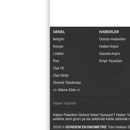
GENEL
HABERLER
İletişim
Günün Haberleri
Künye
Haber Arşivi
Linkler
Gazete Arşivi
Rss
Köşe Yazarları
Üye Ol
Üye Girişi
Önemli Telefonlar
Sitene Ekle
Haber Yazılımı
Haber Paketleri Sizlere Neler Sunuyor? Haber Yaz
sektöre yeni giren ya da sektörde kalite atlamak
2026 ©
GÜNDEM EKONOMETRE
Tüm Hakları Sa