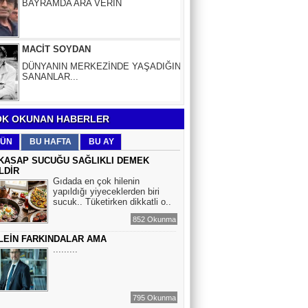
MACİT SOYDAN
DÜNYANIN MERKEZİNDE YAŞADIĞINI
SANANLAR...
Aybüke Bafralıoğlu
FORO KÜLTÜRÜNÜN TRİBÜN
OYUNCULARI
K OKUNAN HABERLER
BOĞAÇ YÜZGÜL
ÜN
BU HAFTA
BU AY
TURİZM VE EĞİTİM
KASAP SUCUĞU SAĞLIKLI DEMEK
LDİR
Gıdada en çok hilenin
Mr.Hiko...
yapıldığı yiyeceklerden biri
sucuk.. Tüketirken dikkatli o..
KORKU VE ŞÜPHE
DÜŞMANLARINIZDIR...
852 Okunma
LEİN FARKINDALAR AMA
.........
Çiğdem Yorgancıoğlu
İkilikli ve İkircikli Tabiat Diyalektiğinde
Mobius Spiral Mucizeler, Akış ve Doğa
Döngüsünün Bilgeliği...
795 Okunma