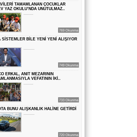
VİLERİ TAMAMLANAN ÇOCUKLAR
Sinem Elgün
V YAZ OKULU’NDA UNUTULMAZ..
BİR ROMAN DAHA
........
769 Okunma
EMİR EMİRHANOĞLU
 SİSTEMLER BİLE YENİ YENİ ALIŞIYOR
BAYRAMDA ARA VERİN
.........
MACİT SOYDAN
749 Okunma
DÜNYANIN MERKEZİNDE YAŞADIĞINI
SANANLAR...
O ERKAL, ANIT MEZARININ
MLANMASIYLA VEFATININ İKİ..
........
733 Okunma
TA BUNU ALIŞKANLIK HALİNE GETİRDİ
.........
720 Okunma