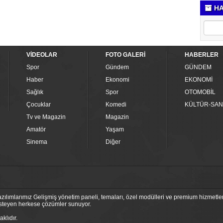
HA
VİDEOLAR
FOTO GALERİ
HABERLER
Spor
Gündem
GÜNDEM
Haber
Ekonomi
EKONOMİ
Sağlık
Spor
OTOMOBİL
Çocuklar
Komedi
KÜLTÜR-SAN
Tv ve Magazin
Magazin
Amatör
Yaşam
Sinema
Diğer
ılımlarımız Gelişmiş yönetim paneli, temaları, özel modülleri ve premium hizmetleri
 isteyen herkese çözümler sunuyor.
klıdır.