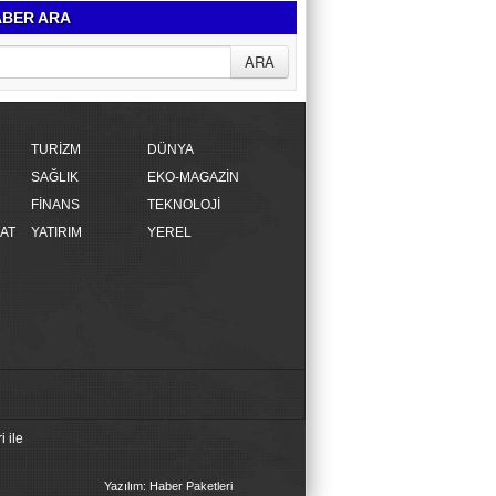
BER ARA
TURİZM
DÜNYA
SAĞLIK
EKO-MAGAZİN
FİNANS
TEKNOLOJİ
AT
YATIRIM
YEREL
 ile
Yazılım: Haber Paketleri