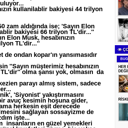
uluyor...
zın kullanilablir bakiyesi 44 trilyon
50 zam aldığında ise; 'Sayın Elon
lir bakiyesi 66 trilyon TL'dir...''
ayın Elon Musk, hesabınızın
lyon TL'dir...''
ÇO
met de ondan kopar'ın yansımasıdır
BUG
in ''Sayın müşterimiz hesabınızın
HER 
 TL'dir'' olma şansı yok, olmasın da
DEĞİ
kezien parayı almış sistem, sadece
er...
k', 'Siyonist' yakıştırmasını
bir avuç kesimin hoşuna gider,
RİSK
 ama herkesin eşit derecede
lmesini sağlayan sossayizme de
dım işte...
 insanların en güzel yemekleri