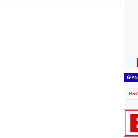
AN
Henü