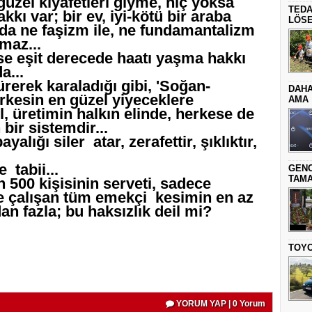
üzel kıyafetleri giyme, hiç yoksa
TEDA
kkı var; bir ev, iyi-kötü bir araba
LÖSE
 da ne faşizm ile, ne fundamantalizm
lmaz...
se eşit derecede haatı yaşma hakkı
a...
rerek karaladığı gibi, 'Soğan-
DAHA
erkesin en güzel yiyeceklere
AMA
l, üretimin halkın elinde, herkese de
bir sistemdir...
lığı siler atar, zerafettir, şıklıktır,
 tabii...
GENC
TAMA
500 kişisinin serveti, sadece
le çalışan tüm emekçi kesimin en az
n fazla; bu haksızlık deil mi?
TOYO
YORUM YAP | 0 Yorum