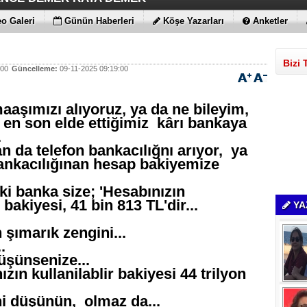
ÇİMENTO FARKI
LE MAXİMUM
 BULUTLARIN FATİHİ İLAN EDİLDİLER
STRATEJİSİ MİLYONLARCA DOLARLIK EKONOMİK KAT
o Galeri
Günün Haberleri
Köşe Yazarları
Anketler
Bizi 
:00
Güncelleme:
09-11-2025 09:19:00
aşımızı alıyoruz, ya da ne bileyim,
en son elde ettiğimiz kârı bankaya
.
 da telefon bankacılığnı arıyor, ya
bankacılığınan hesap bakiyemize
 ki banka size; 'Hesabınızın
r bakiyesi, 41 bin 813 TL'dir...
YA
şımarık zengini...
.
üşünsenize...
zın kullanilablir bakiyesi 44 trilyon
ni düşünün, olmaz da...