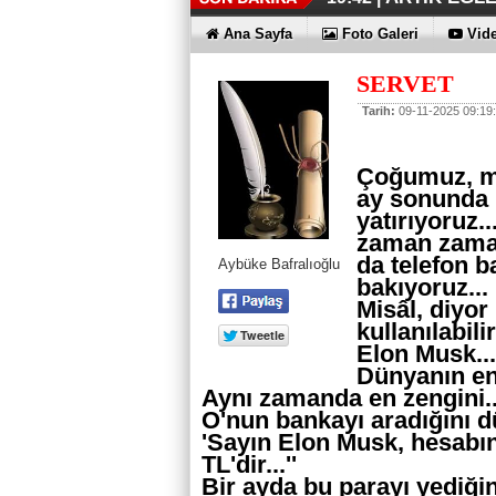
İŞTE OYAK 
HER YÖNÜY
ÜÇÜNCÜ KEZ
HOMEPORT 
İŞTE O 500
19:38 |
19:36 |
19:30 |
19:27 |
07:09 |
Ana Sayfa
Foto Galeri
Vide
SAĞLIYOR
SERVET
Tarih:
09-11-2025 09:19
Çoğumuz, ma
ay sonunda 
yatırıyoruz..
zaman zaman
da telefon 
Aybüke Bafralıoğlu
bakıyoruz...
Misâl, diyor
kullanılabili
Elon Musk...
Dünyanın en 
Aynı zamanda en zengini..
O'nun bankayı aradığını d
'Sayın Elon Musk, hesabını
TL'dir...''
Bir ayda bu parayı yediği