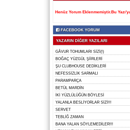
Henüz Yorum Eklenmemiştir.Bu Yazı'ya
FACEBOOK YORUM
YAZARIN DİĞER YAZILARI
GÂVUR TOHUMLARI SİZİ(!)
BOĞAÇ YÜZGÜL ŞİİRLERİ
ŞU CLUBHOUSE DEDİKLERİ
NEFESSİZLİK SARMALI
PARAMPARÇA
BETÜL MARDİN
İKİ YÜZLÜLÜĞÜN BÖYLESİ
YALANLA BESLİYORLAR SİZİ!!!
SERVET
TEBLİĞ ZAMAN
BANA YALAN SÖYLEMEDİLER!!!