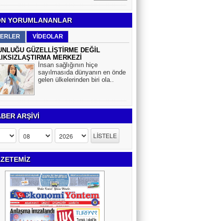
N YORUMLANANLAR
ERLER
VİDEOLAR
NLUĞU GÜZELLİŞTİRME DEĞİL
IKSIZLAŞTIRMA MERKEZİ
İnsan sağlığının hiçe
sayılmasıda dünyanın en önde
gelen ülkelerinden biri ola..
BER ARŞİVİ
ZETEMİZ