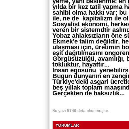
yeme, yani beslenme; en g
yılda bir kez tatil yapma ha
sahibi olma hakkı var; bu
ile, ne de kapitalizm ile o
Sosyalist ekonomi, herke
veren bir sistemdtir aslınd
Yobaz ahlaksızların öne sü
Ekmek'e talim değildir, h
ulaşması için, üretimin bo
eşit dağıtılmasını öngören 
Görgüsüzülğü, avamlığı, baya
tokluktur, hayattır...
İnsan egosunu yenebilirse
Bugün dünyanın en zengin 
Türkiye'deki asgari ücret
beş yıllak toplam maaşında
Gerçekten de haksızlık...
Bu yazı
5740
defa okunmuştur.
YORUMLAR