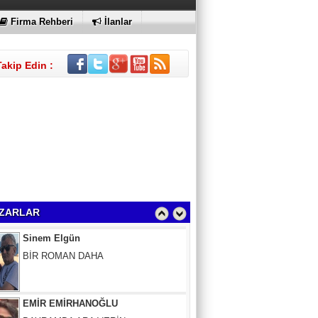
KI
Firma Rehberi
İlanlar
Takip Edin :
Sinem Elgün
BİR ROMAN DAHA
ZARLAR
EMİR EMİRHANOĞLU
BAYRAMDA ARA VERİN