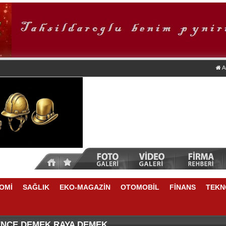
A
OMİ
SAĞLIK
EKO-MAGAZİN
OTOMOBİL
FİNANS
TEKN
TİKRARLI BÜYÜME İÇİN REKABETÇİLİĞİ ARTIRACAK 
NSU DURKUN'DAN YENİ DÖNEME İLİŞKİN ÖNEMLİ AÇ
ENCE DEMEK RAYA DEMEK