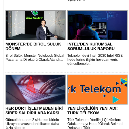
MONSTER’DE BİROL SÜLÜK
INTEL’DEN KURUMSAL
DÖNEMİ
SORUMLULUK RAPORU
Birol Sülük, Monster Notebook Global
Teknoloji devi Intel, 2030 Intel RISE
Pazarlama Direktörü Olarak Atandı…
hedeflerine ilişkin heyecan verici
güncellemele..
HER DÖRT İŞLETMEDEN BİRİ
YENİLİKÇİLİĞİN YENİ ADI:
SİBER SALDIRILARA KARŞI
TÜRK TELEKOM
HAZIRLIKLI ..
Güncel bir rapor, 2 şirketten birinin
Türk Telekom, Yenilikçi Çözümlere
Ukrayna savaşından itibaren daha
Odaklanmayı Hedef Olarak Belirledi.
fazla siber te..
Detayları; Türk..