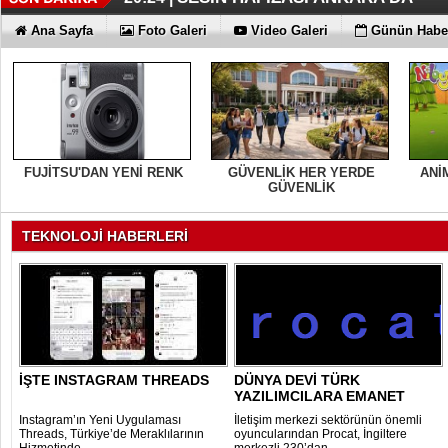
FAIRMONT QUASAR ISTANBUL’D
KLASİK MÜZİK YAYINCILIĞINDA
DÜZENLEMEYİ DESTEKLİYORLA
ERKEN TEŞHİS FITIKTA DA ÖNEM
KAYIP RAKAMLARI BİLE KORKU
EN İYİLER DEĞİL EN UYGUNLAR
KOÇ GİBİ YATIRIM YAPTILAR
DÖRT ŞİRKET DAHA!!!
FUJİTSU'DAN YENİ RENK
20:19 |
07:27 |
07:17 |
07:12 |
06:33 |
06:28 |
06:23 |
06:17 |
06:13 |
Ana Sayfa
Foto Galeri
Video Galeri
Günün Haber
FUJİTSU'DAN YENİ RENK
GÜVENLİK HER YERDE
ANİ
GÜVENLİK
TEKNOLOJİ HABERLERİ
İŞTE INSTAGRAM THREADS
DÜNYA DEVİ TÜRK
YAZILIMCILARA EMANET
Instagram’ın Yeni Uygulaması
İletişim merkezi sektörünün önemli
Threads, Türkiye’de Meraklılarının
oyuncularından Procat, İngiltere