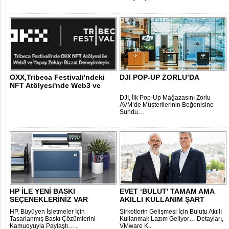
OXX,Tribeca Festivali'ndeki
DJI POP-UP ZORLU’DA
NFT Atölyesi'nde Web3 ve
yapay z..
DJI, İlk Pop-Up Mağazasını Zorlu
AVM’de Müşterilerinin Beğenisine
Sundu…
HP İLE YENİ BASKI
EVET ‘BULUT’ TAMAM AMA
SEÇENEKLERİNİZ VAR
AKILLI KULLANIM ŞART
HP, Büyüyen İşletmeler İçin
Şirketlerin Gelişmesi İçin Bulutu Akıllı
Tasarlanmış Baskı Çözümlerini
Kullanmak Lazım Geliyor… Detayları,
Kamuoyuyla Paylaştı…..
VMware K..