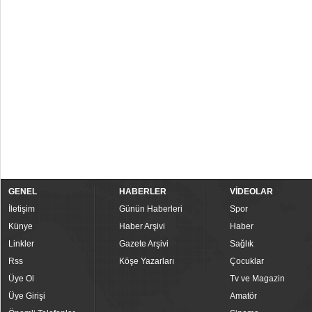
GENEL
HABERLER
VİDEOLAR
İletişim
Günün Haberleri
Spor
Künye
Haber Arşivi
Haber
Linkler
Gazete Arşivi
Sağlık
Rss
Köşe Yazarları
Çocuklar
Üye Ol
Tv ve Magazin
Üye Girişi
Amatör