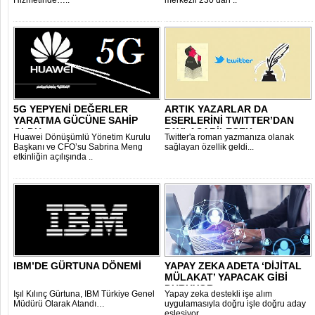
Hizmetinde…..
merkezli 230’dan ..
5G YEPYENİ DEĞERLER
ARTIK YAZARLAR DA
YARATMA GÜCÜNE SAHİP
ESERLERİNİ TWITTER’DAN
OLDU
PAYLAŞABİLECEK..
Huawei Dönüşümlü Yönetim Kurulu
Twitter'a roman yazmanıza olanak
Başkanı ve CFO’su Sabrina Meng
sağlayan özellik geldi...
etkinliğin açılışında ..
IBM’DE GÜRTUNA DÖNEMİ
YAPAY ZEKA ADETA ‘DİJİTAL
MÜLAKAT’ YAPACAK GİBİ
DURUYOR..
Işıl Kılınç Gürtuna, IBM Türkiye Genel
Yapay zeka destekli işe alım
Müdürü Olarak Atandı…
uygulamasıyla doğru işle doğru aday
eşleşiyor…