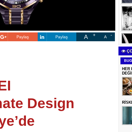
A
Paylaş
Paylaş
A
ÇO
BUG
HER 
DEĞİ
EI
mate Design
RİSK
iye’de