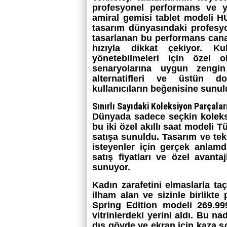
profesyonel performans ve ya
amiral gemisi tablet modeli 
tasarım dünyasındaki profesyo
tasarlanan bu performans canava
hızıyla dikkat çekiyor. Kul
yönetebilmeleri için özel ol
senaryolarına uygun zengin 
alternatifleri ve üstün do
kullanıcıların beğenisine sunul
Sınırlı Sayıdaki Koleksiyon Parçaları
Dünyada sadece seçkin koleksi
bu iki özel akıllı saat modeli T
satışa sunuldu. Tasarım ve tekn
isteyenler için gerçek anlamd
satış fiyatları ve özel avanta
sunuyor.
Kadın zarafetini elmaslarla ta
ilham alan ve sizinle birlikt
Spring Edition modeli 269.999
vitrinlerdeki yerini aldı. Bu na
dış gövde ve ekran için kaza s