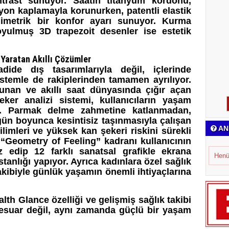
ontrast sunuyor. Saatin titanyum kordonu,
iyon kaplamayla korunurken, patentli elastik
limetrik bir konfor ayarı sunuyor. Kurma
yulmuş 3D trapezoit desenler ise estetik
 Yaratan Akıllı Çözümler
ide dış tasarımlarıyla değil, içlerinde
sistemle de rakiplerinden tamamen ayrılıyor.
unan ve akıllı saat dünyasında çığır açan
ker analizi sistemi, kullanıcıların yaşam
yor. Parmak delme zahmetine katlanmadan,
 gün boyunca kesintisiz taşınmasıyla çalışan
AN
ilimleri ve yüksek kan şekeri riskini sürekli
 “Geometry of Feeling” kadranı kullanıcının
 edip 12 farklı sanatsal grafikle ekrana
Henü
stanlığı yapıyor. Ayrıca kadınlara özel sağlık
akibiyle günlük yaşamın önemli ihtiyaçlarına
lth Glance özelliği ve gelişmiş sağlık takibi
sesuar değil, aynı zamanda güçlü bir yaşam