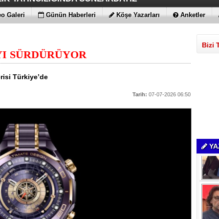
Yİ DESTEKLİYORLARMIŞ
İS FITIKTA DA ÖNEMLİ
AMLARI BİLE KORKUTTU
DEĞİL EN UYGUNLAR
ATIRIM YAPTILAR
T DAHA!!!
N YENİ RENK
o Galeri
Günün Haberleri
Köşe Yazarları
Anketler
Bizi 
YI SÜRDÜRÜYOR
isi Türkiye’de
Tarih:
07-07-2026 06:50
YA