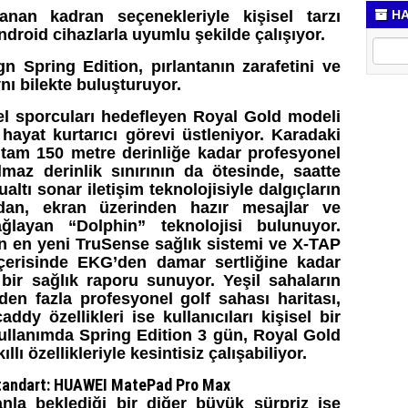
anan kadran seçenekleriyle kişisel tarzı
HA
droid cihazlarla uyumlu şekilde çalışıyor.
n Spring Edition, pırlantanın zarafetini ve
ynı bilekte buluşturuyor.
el sporcuları hedefleyen Royal Gold modeli
 hayat kurtarıcı görevi üstleniyor. Karadaki
 tam 150 metre derinliğe kadar profesyonel
ılmaz derinlik sınırının da ötesinde, saatte
tı sonar iletişim teknolojisiyle dalgıçların
dan, ekran üzerinden hazır mesajlar ve
ağlayan “Dolphin” teknolojisi bulunuyor.
lan en yeni TruSense sağlık sistemi ve X-TAP
çerisinde EKG’den damar sertliğine kadar
ı bir sağlık raporu sunuyor. Yeşil sahaların
den fazla profesyonel golf sahası haritası,
ddy özellikleri ise kullanıcıları kişisel bir
kullanımda Spring Edition 3 gün, Royal Gold
ı özellikleriyle kesintisiz çalışabiliyor.
 Standart: HUAWEI MatePad Pro Max
anla beklediği bir diğer büyük sürpriz ise