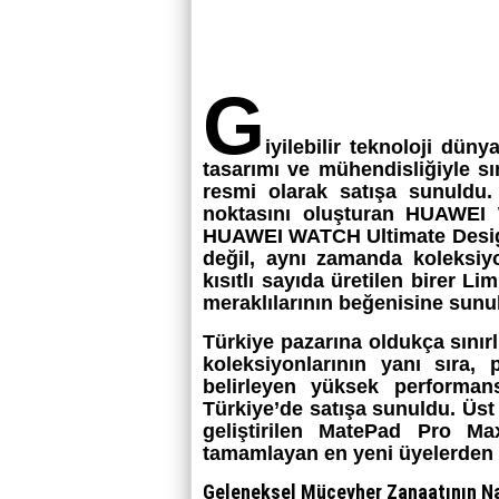
G
iyilebilir teknoloji düny
tasarımı ve mühendisliğiyle sın
resmi olarak satışa sunuldu.
noktasını oluşturan HUAWEI 
HUAWEI WATCH Ultimate Design 
değil, aynı zamanda koleksi
kısıtlı sayıda üretilen birer Li
meraklılarının beğenisine sunu
Türkiye pazarına oldukça sınırl
koleksiyonlarının yanı sıra, 
belirleyen yüksek performa
Türkiye’de satışa sunuldu. Üst 
geliştirilen MatePad Pro M
tamamlayan en yeni üyelerden b
Geleneksel Mücevher Zanaatının Na