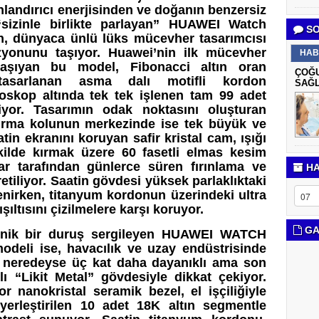
nlandırıcı enerjisinden ve doğanın benzersiz
“sizinle birlikte parlayan” HUAWEI Watch
SO
n, dünyaca ünlü lüks mücevher tasarımcısı
zyonunu taşıyor. Huawei’nin ilk mücevher
HAB
taşıyan bu model, Fibonacci altın oran
ÇOĞU
 tasarlanan asma dalı motifli kordon
SAĞL
kroskop altında tek tek işlenen tam 99 adet
yor. Tasarımın odak noktasını oluşturan
urma kolunun merkezinde ise tek büyük ve
tin ekranını koruyan safir kristal cam, ışığı
ilde kırmak üzere 60 fasetli elmas kesim
ar tarafından günlerce süren fırınlama ve
HA
etiliyor. Saatin gövdesi yüksek parlaklıktaki
lenirken, titanyum kordonun üzerindeki ultra
şıltısını çizilmelere karşı koruyor.
GA
knik bir duruş sergileyen HUAWEI WATCH
deli ise, havacılık ve uzay endüstrisinde
n neredeyse üç kat daha dayanıklı ama son
ı “Likit Metal” gövdesiyle dikkat çekiyor.
r nanokristal seramik bezel, el işçiliğiyle
yerleştirilen 10 adet 18K altın segmentle