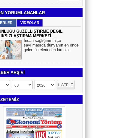
N YORUMLANANLAR
ERLER
VİDEOLAR
NLUĞU GÜZELLİŞTİRME DEĞİL
IKSIZLAŞTIRMA MERKEZİ
İnsan sağlığının hiçe
sayılmasıda dünyanın en önde
gelen ülkelerinden biri ola..
BER ARŞİVİ
ZETEMİZ