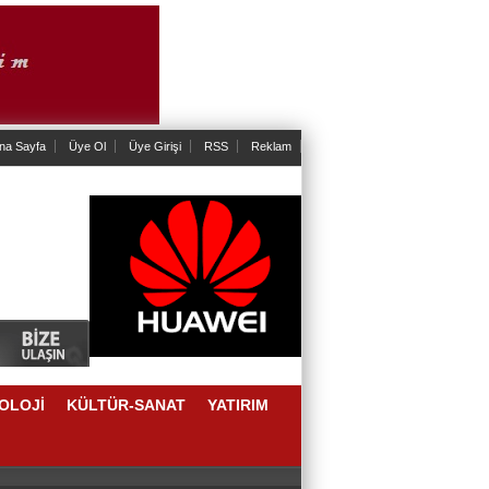
na Sayfa
Üye Ol
Üye Girişi
RSS
Reklam
OLOJİ
KÜLTÜR-SANAT
YATIRIM
AKLAŞIM