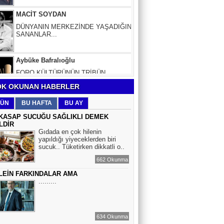
DÜNYANIN MERKEZİNDE YAŞADIĞINI
SANANLAR...
Aybüke Bafralıoğlu
FORO KÜLTÜRÜNÜN TRİBÜN
OYUNCULARI
BOĞAÇ YÜZGÜL
K OKUNAN HABERLER
TURİZM VE EĞİTİM
ÜN
BU HAFTA
BU AY
KASAP SUCUĞU SAĞLIKLI DEMEK
LDİR
Mr.Hiko...
Gıdada en çok hilenin
yapıldığı yiyeceklerden biri
KORKU VE ŞÜPHE
sucuk.. Tüketirken dikkatli o..
DÜŞMANLARINIZDIR...
662 Okunma
LEİN FARKINDALAR AMA
Çiğdem Yorgancıoğlu
.........
İkilikli ve İkircikli Tabiat Diyalektiğinde
Mobius Spiral Mucizeler, Akış ve Doğa
Döngüsünün Bilgeliği...
634 Okunma
Sinem Elgün