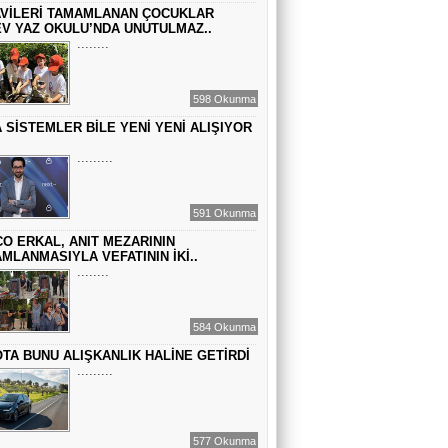
VİLERİ TAMAMLANAN ÇOCUKLAR
GEÇMİŞİN SIRLARINA VAKIF OLUN
V YAZ OKULU’NDA UNUTULMAZ..
........
EMİR EMİRHANOĞLU
598 Okunma
BAYRAMDA ARA VERİN
 SİSTEMLER BİLE YENİ YENİ ALIŞIYOR
.........
MACİT SOYDAN
DÜNYANIN MERKEZİNDE YAŞADIĞINI
591 Okunma
SANANLAR...
O ERKAL, ANIT MEZARININ
MLANMASIYLA VEFATININ İKİ..
........
584 Okunma
TA BUNU ALIŞKANLIK HALİNE GETİRDİ
.........
577 Okunma