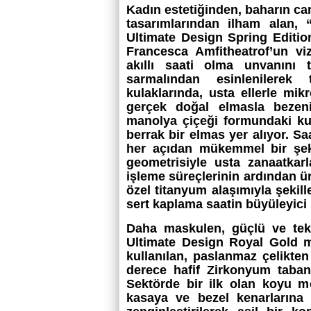
Kadın estetiğinden, baharın ca
tasarımlarından ilham alan, 
Ultimate Design Spring Editio
Francesca Amfitheatrof’un vi
akıllı saati olma unvanını 
sarmalından esinlenilerek
kulaklarında, usta ellerle mi
gerçek doğal elmasla bezeni
manolya çiçeği formundaki k
berrak bir elmas yer alıyor. Saa
her açıdan mükemmel bir şek
geometrisiyle usta zanaatkarl
işleme süreçlerinin ardından ür
özel titanyum alaşımıyla şekil
sert kaplama saatin büyüleyici ı
Daha maskulen, güçlü ve te
Ultimate Design Royal Gold mo
kullanılan, paslanmaz çelikte
derece hafif Zirkonyum tabanl
Sektörde bir ilk olan koyu mo
kasaya ve bezel kenarlarına 