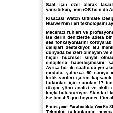
Saat için özel olarak tasarl
yansıtırken, hem iOS hem de An
Kısacası Watch Ultimate Desig
Huawei’nin ileri teknolojisini a
Maceracı ruhları ve profesyon
ise derin denizlerde adeta bir
ses fonksiyonlarını koruyarak
dalışları destekliyor. Bu inan
dünyada benzeri olmayan ve sual
hiçbir hücresel sinyal olma
emojilerle haberleşmesini s
Ayrıca her iki saatte de yer a
modülü, yalnızca 60 saniye i
kritik verileri içeren kapsaml
tutkunları için sunulan 17 bin
rüzgar yönü analizi ve akıllı ca
koçla buluşturuyor. Standart 
ise tam 4.5 gün boyunca tüm akıll
Profesyonel Yaratıcılıkta Yeni Bir
Teknoloji tutkunlarının heyec