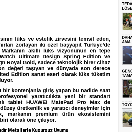
TEDA
LÖSE
DAHA
asının lüks ve estetik zirvesini temsil eden,
AMA
ırları zorlayan iki özel başyapıt Türkiye’de
 Markanın akıllı lüks vizyonunun en tepe
Watch Ultimate Design Spring Edition ve
Royal Gold, sadece teknolojik birer cihaz
yon değeri taşıyan ve dünyada son derece
GENC
mited Edition sanat eseri olarak lüks tüketim
TAMA
luyor.
ı bir kontenjanla giriş yapan bu nadide saat
profesyonel yaratıcılıkta yeni bir standart
nslı tablet HUAWEI MatePad Pro Max de
TOYO
düzey üretkenlik ve yaratıcı deneyimler için
ax, markanın premium ürün ekosistemini
iri olarak öne çıkıyor.
dir Metallerle Kusursuz Uyumu