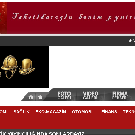
A
OMİ
SAĞLIK
EKO-MAGAZİN
OTOMOBİL
FİNANS
TEKN
ZASI ANKARA'DA
QUASAR ISTANBUL’DAN HAYVAN DOSTLARINA ÖZEL Y
İK YAYINCILIĞINDA SONLARDAYIZ