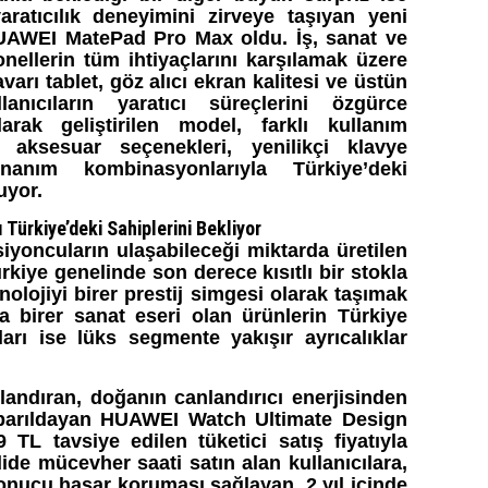
ratıcılık deneyimini zirveye taşıyan yeni
HUAWEI MatePad Pro Max oldu. İş, sanat ve
nellerin tüm ihtiyaçlarını karşılamak üzere
rı tablet, göz alıcı ekran kalitesi ve üstün
lanıcıların yaratıcı süreçlerini özgürce
arak geliştirilen model, farklı kullanım
aksesuar seçenekleri, yenilikçi klavye
nanım kombinasyonlarıyla Türkiye’deki
uyor.
 Türkiye’deki Sahiplerini Bekliyor
yoncuların ulaşabileceği miktarda üretilen
ürkiye genelinde son derece kısıtlı bir stokla
olojiyi birer prestij simgesi olarak taşımak
a birer sanat eseri olan ürünlerin Türkiye
jları ise lüks segmente yakışır ayrıcalıklar
çlandıran, doğanın canlandırıcı enerjisinden
e parıldayan HUAWEI Watch Ultimate Design
 TL tavsiye edilen tüketici satış fiyatıyla
dide mücevher saati satın alan kullanıcılara,
onucu hasar koruması sağlayan, 2 yıl içinde