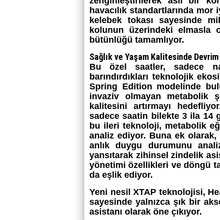
zenginleştirilerek asil bir k
havacılık standartlarında mor 
kelebek tokası sayesinde mi
kolunun üzerindeki elmasla o
bütünlüğü tamamlıyor.
Sağlık ve Yaşam Kalitesinde Devrim
Bu özel saatler, sadece nad
barındırdıkları teknolojik eko
Spring Edition modelinde bul
invaziv olmayan metabolik şe
kalitesini artırmayı hedefli
sadece saatin bilekte 3 ila 14
bu ileri teknoloji, metabolik eğ
analiz ediyor. Buna ek olarak,
anlık duygu durumunu analiz
yansıtarak zihinsel zindelik asi
yönetimi özellikleri ve döngü t
da eşlik ediyor.
Yeni nesil XTAP teknolojisi, Hea
sayesinde yalnızca şık bir ak
asistanı olarak öne çıkıyor.