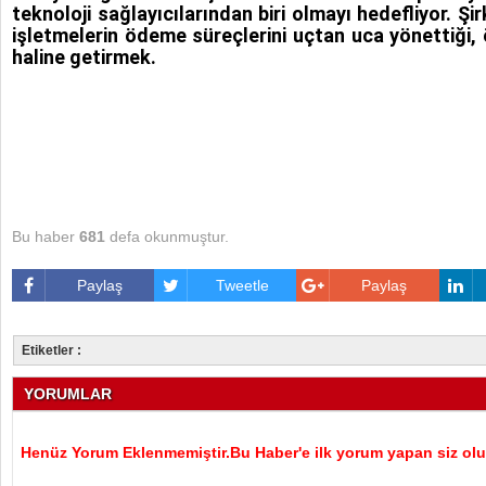
teknoloji sağlayıcılarından biri olmayı hedefliyor. Şi
işletmelerin ödeme süreçlerini uçtan uca yönettiği,
haline getirmek.
Bu haber
681
defa okunmuştur.
Paylaş
Tweetle
Paylaş
Etiketler :
YORUMLAR
Henüz Yorum Eklenmemiştir.Bu Haber'e ilk yorum yapan siz olu