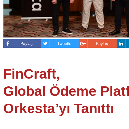
Paylaş
Tweetle
Paylaş
FinCraft,
Global Ödeme
Plat
Orkesta’yı Tanıttı