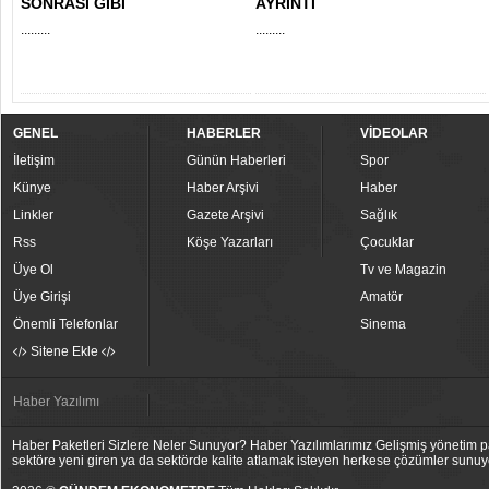
SONRASI GİBİ
AYRINTI
.........
.........
GENEL
HABERLER
VİDEOLAR
İletişim
Günün Haberleri
Spor
Künye
Haber Arşivi
Haber
Linkler
Gazete Arşivi
Sağlık
Rss
Köşe Yazarları
Çocuklar
Üye Ol
Tv ve Magazin
Üye Girişi
Amatör
Önemli Telefonlar
Sinema
Sitene Ekle
Haber Yazılımı
Haber Paketleri Sizlere Neler Sunuyor? Haber Yazılımlarımız Gelişmiş yönetim pan
sektöre yeni giren ya da sektörde kalite atlamak isteyen herkese çözümler sunuy