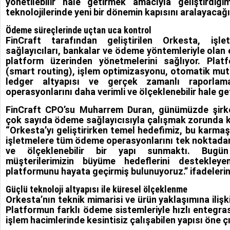
yönetilebilir hale getirmek amacıyla geliştirdiğ
teknolojilerinde yeni bir dönemin kapısını aralayacağı
Ödeme süreçlerinde uçtan uca kontrol
FinCraft tarafından geliştirilen Orkesta, işl
sağlayıcıları, bankalar ve ödeme yöntemleriyle olan 
platform üzerinden yönetmelerini sağlıyor. Platf
(smart routing), işlem optimizasyonu, otomatik mut
ledger altyapısı ve gerçek zamanlı raporlama
operasyonlarını daha verimli ve ölçeklenebilir hale get
FinCraft CPO’su Muharrem Duran, günümüzde şirket
çok sayıda ödeme sağlayıcısıyla çalışmak zorunda k
“Orkesta’yı geliştirirken temel hedefimiz, bu karmaş
işletmelere tüm ödeme operasyonlarını tek noktadan
ve ölçeklenebilir bir yapı sunmaktı. Bugün
müşterilerimizin büyüme hedeflerini destekleye
platformunu hayata geçirmiş bulunuyoruz.” ifadelerini
Güçlü teknoloji altyapısı ile küresel ölçeklenme
Orkesta’nın teknik mimarisi ve ürün yaklaşımına ilişk
Platformun farklı ödeme sistemleriyle hızlı entegr
işlem hacimlerinde kesintisiz çalışabilen yapısı öne çı