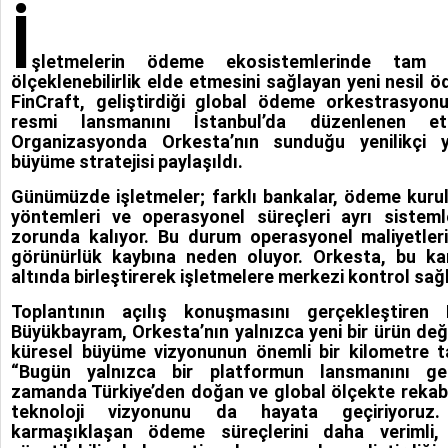
İ
şletmelerin ödeme ekosistemlerinde tam k
ölçeklenebilirlik elde etmesini sağlayan yeni nesil ö
FinCraft, geliştirdiği global ödeme orkestrasyon
resmi lansmanını İstanbul’da düzenlenen etkin
Organizasyonda Orkesta’nın sunduğu yenilikçi y
büyüme stratejisi paylaşıldı.
Günümüzde işletmeler; farklı bankalar, ödeme kurul
yöntemleri ve operasyonel süreçleri ayrı sistem
zorunda kalıyor. Bu durum operasyonel maliyetleri a
görünürlük kaybına neden oluyor. Orkesta, bu ka
altında birleştirerek işletmelere merkezi kontrol sağ
Toplantının açılış konuşmasını gerçekleştiren
Büyükbayram, Orkesta’nın yalnızca yeni bir ürün değ
küresel büyüme vizyonunun önemli bir kilometre ta
“Bugün yalnızca bir platformun lansmanını ger
zamanda Türkiye’den doğan ve global ölçekte rekab
teknoloji vizyonunu da hayata geçiriyoruz. 
karmaşıklaşan ödeme süreçlerini daha veriml