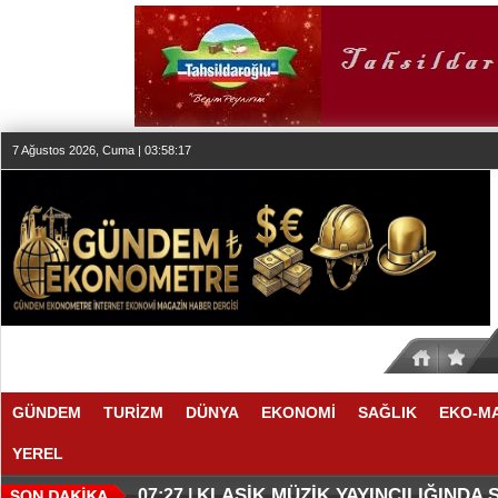
7 Ağustos 2026, Cuma | 03:58:17
GÜNDEM
TURİZM
DÜNYA
EKONOMİ
SAĞLIK
EKO-M
YEREL
SESİN HAFIZASI ANKARA'DA
FAIRMONT QUASAR ISTANBUL’D
20:24 |
20:19 |
KLASİK MÜZİK YAYINCILIĞINDA
07:27 |