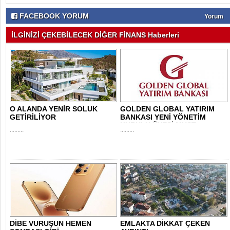
FACEBOOK YORUM
Yorum
İLGİNİZİ ÇEKEBİLECEK DİĞER FİNANS Haberleri
O ALANDA YENİR SOLUK
GOLDEN GLOBAL YATIRIM
GETİRİLİYOR
BANKASI YENİ YÖNETİM
KURULU ÜYESİ MUST..
.........
.........
DİBE VURUŞUN HEMEN
EMLAKTA DİKKAT ÇEKEN