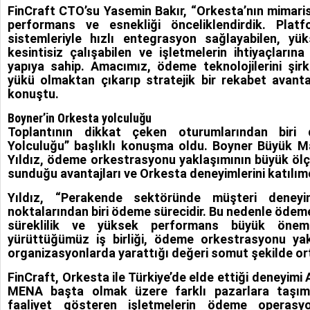
FinCraft CTO’su Yasemin Bakır, “Orkesta’nın mimaris
performans ve esnekliği önceliklendirdik. Pla
sistemleriyle hızlı entegrasyon sağlayabilen, yü
kesintisiz çalışabilen ve işletmelerin ihtiyaçların
yapıya sahip. Amacımız, ödeme teknolojilerini şirk
yükü olmaktan çıkarıp stratejik bir rekabet avant
konuştu.
Boyner’in Orkesta yolculuğu
Toplantının dikkat çeken oturumlarından biri 
Yolculuğu” başlıklı konuşma oldu. Boyner Büyük M
Yıldız, ödeme orkestrasyonu yaklaşımının büyük ölçe
sunduğu avantajları ve Orkesta deneyimlerini katılımc
Yıldız, “Perakende sektöründe müşteri deneyi
noktalarından biri ödeme sürecidir. Bu nedenle ödeme
süreklilik ve yüksek performans büyük önem 
yürüttüğümüz iş birliği, ödeme orkestrasyonu yak
organizasyonlarda yarattığı değeri somut şekilde ort
FinCraft, Orkesta ile Türkiye’de elde ettiği deneyimi A
MENA başta olmak üzere farklı pazarlara taşım
faaliyet gösteren işletmelerin ödeme operasyo