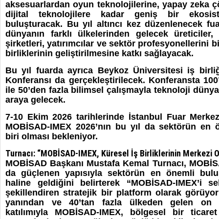
aksesuarlardan oyun teknolojilerine, yapay zeka ç
dijital teknolojilere kadar geniş bir ekosi
buluşturacak. Bu yıl altıncı kez düzenlenecek fua
dünyanın farklı ülkelerinden gelecek üreticiler, d
şirketleri, yatırımcılar ve sektör profesyonellerini b
birliklerinin geliştirilmesine katkı sağlayacak.
Bu yıl fuarda ayrıca Beykoz Üniversitesi iş birl
Konferansı da gerçekleştirilecek. Konferansta 10
ile 50’den fazla bilimsel çalışmayla teknoloji dünya
araya gelecek.
7-10 Ekim 2026 tarihlerinde İstanbul Fuar Merkezi
MOBİSAD-IMEX 2026’nın bu yıl da sektörün en ö
biri olması bekleniyor.
Turnacı: “MOBİSAD-IMEX, Küresel İş Birliklerinin Merkezi 
MOBİSAD Başkanı Mustafa Kemal Turnacı, MOBİSA
da güçlenen yapısıyla sektörün en önemli bulu
haline geldiğini belirterek “MOBİSAD-IMEX’i s
şekillendiren stratejik bir platform olarak görüyor
yanından ve 40’tan fazla ülkeden gelen on b
katılımıyla MOBİSAD-IMEX, bölgesel bir ticare