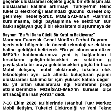
geçerek uluslararası ölçekte güçlü bir etkileşim ala
uluslararası katılımı artırmayı, Türkiye’nin tekn
tüketici elektroniği alanındaki gücünü küresel öl
getirmeyi hedefliyoruz. MOBİSAD-IMEX Fuarımızla
kurulmasına, bilgi paylaşımına ve sektörün sür
katkı sağlayan güçlü bir ekosistem oluşturmaya d
Bayram: “Bu Yıl Daha Güçlü Bir Katılım Bekliyoruz”
Marmara Fuarcılık Genel Müdürü Ferhat Bayram, 
içerisinde bölgenin de önemli teknoloji ve elektro
haline geldiğini belirterek “Bu yıl altıncısını d
IMEX’te katılımcılarımıza yeni iş bağlantıları k
fırsatlarını geliştirebilecekleri ve sektörün
paydaşlarla bir araya gelebilecekleri güçlü bir tic
Mobil iletişim, mobil elektronik, tüketici ele
teknolojileri aynı çatı altında buluşturan yapı
uluslararası katılımcılar için yüksek katma değer
Bu yıl artan uluslararası ilgi, konferans prog
etkinliklerimizle MOBİSAD-IMEX’in küresel ölç
artıracağına inanıyoruz” dedi.
7-10 Ekim 2026 tarihlerinde İstanbul Fuar Merkezi
Mobil İletişim, Tüketici Elektroniği ve Yeni Tekn