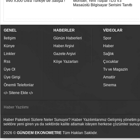
vivo X300 Ultra Türkiye’de Satışta !
Monster, Yeni Tulpar TD3 V3
Masaüstü Bilgisayar Serisini Tanıttı
GENEL
HABERLER
VİDEOLAR
İletişim
Günün Haberleri
Spor
Künye
Haber Arşivi
Haber
Linkler
Gazete Arşivi
Sağlık
Rss
Köşe Yazarları
Çocuklar
Üye Ol
Tv ve Magazin
Üye Girişi
Amatör
Önemli Telefonlar
Sinema
Sitene Ekle
Haber Yazılımı
Haber Paketleri Sizlere Neler Sunuyor? Haber Yazılımlarımız Gelişmiş yönetim pan
sektöre yeni giren ya da sektörde kalite atlamak isteyen herkese çözümler sunuy
2026 ©
GÜNDEM EKONOMETRE
Tüm Hakları Saklıdır.