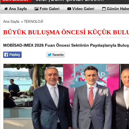
FUJİTSU'DAN YENİ RENK
06:13 |
Ana Sayfa
Foto Galeri
Video Galeri
Günün Haber
Ana Sayfa
»
TEKNOLOJİ
BÜYÜK BULUŞMA ÖNCESİ KÜÇÜK BUL
MOBİSAD-IMEX 2026 Fuarı Öncesi Sektörün Paydaşlarıyla Buluş