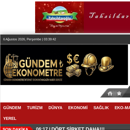
6 Ağustos 2026, Perşembe | 03:39:43
GÜNDEM
TURİZM
DÜNYA
EKONOMİ
SAĞLIK
EKO-M
YEREL
EN İYİLER DEĞİL EN UYGUNLAR
KOÇ GİBİ YATIRIM YAPTILAR
06:28 |
06:23 |
DÖRT ŞİRKET DAHA!!!
06:17 |