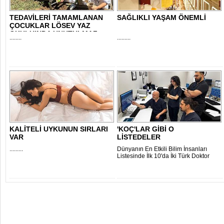
TEDAVİLERİ TAMAMLANAN
SAĞLIKLI YAŞAM ÖNEMLİ
ÇOCUKLAR LÖSEV YAZ
OKULU’NDA UNUTULMAZ..
........
.........
KALİTELİ UYKUNUN SIRLARI
'KOÇ'LAR GİBİ O
VAR
LİSTEDELER
.........
Dünyanın En Etkili Bilim İnsanları
Listesinde İlk 10'da İki Türk Doktor