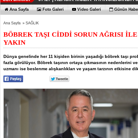
DÜZENLEMEYİ DESTEKLİYORLA
ERKEN TEŞHİS FITIKTA DA ÖNEM
KAYIP RAKAMLARI BİLE KORKU
EN İYİLER DEĞİL EN UYGUNLAR
KOÇ GİBİ YATIRIM YAPTILAR
DÖRT ŞİRKET DAHA!!!
FUJİTSU'DAN YENİ RENK
07:17 |
07:12 |
06:33 |
06:28 |
06:23 |
06:17 |
06:13 |
Ana Sayfa
Foto Galeri
Video Galeri
Günün Haber
Ana Sayfa
»
SAĞLIK
BÖBREK TAŞI CİDDİ SORUN AĞRISI İL
YAKIN
Dünya genelinde her 11 kişiden birinin yaşadığı böbrek taşı prob
fazla görülüyor. Böbrek taşının ortaya çıkmasının nedenlerini ve b
uzmanı ise beslenme alışkanlıkları ve yaşam tarzının etkisine dik