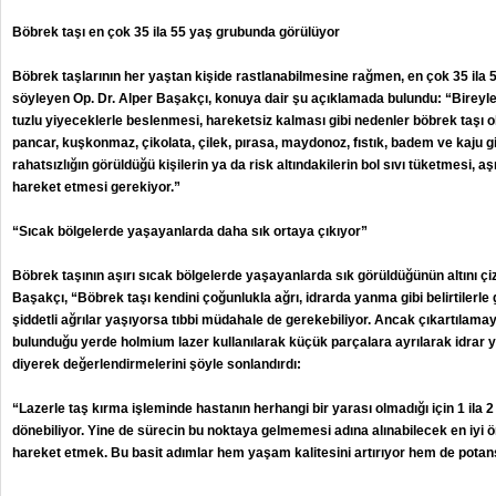
Böbrek taşı en çok 35 ila 55 yaş grubunda görülüyor
Böbrek taşlarının her yaştan kişide rastlanabilmesine rağmen, en çok 35 ila 
söyleyen Op. Dr. Alper Başakçı, konuya dair şu açıklamada bulundu: “Bireyler
tuzlu yiyeceklerle beslenmesi, hareketsiz kalması gibi nedenler böbrek taşı o
pancar, kuşkonmaz, çikolata, çilek, pırasa, maydonoz, fıstık, badem ve kaju gi
rahatsızlığın görüldüğü kişilerin ya da risk altındakilerin bol sıvı tüketmesi, aş
hareket etmesi gerekiyor.”
“Sıcak bölgelerde yaşayanlarda daha sık ortaya çıkıyor”
Böbrek taşının aşırı sıcak bölgelerde yaşayanlarda sık görüldüğünün altını çi
Başakçı, “Böbrek taşı kendini çoğunlukla ağrı, idrarda yanma gibi belirtilerle
şiddetli ağrılar yaşıyorsa tıbbi müdahale de gerekebiliyor. Ancak çıkartılam
bulunduğu yerde holmium lazer kullanılarak küçük parçalara ayrılarak idrar y
diyerek değerlendirmelerini şöyle sonlandırdı:
“Lazerle taş kırma işleminde hastanın herhangi bir yarası olmadığı için 1 ila 2
dönebiliyor. Yine de sürecin bu noktaya gelmemesi adına alınabilecek en iyi ö
hareket etmek. Bu basit adımlar hem yaşam kalitesini artırıyor hem de potans