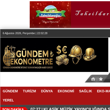
6 Ağustos 2026, Perşembe | 22:02:28
GÜNDEM
TURİZM
DÜNYA
EKONOMİ
SAĞLIK
EKO-M
YEREL
SESİN HAFIZASI ANKARA'DA
FAIRMONT QUASAR ISTANBUL’D
20:24 |
20:19 |
KLASİK MÜZİK YAYINCILIĞINDA
07:27 |