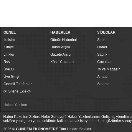
GENEL
HABERLER
VİDEOLAR
İletişim
Günün Haberleri
Spor
Künye
Haber Arşivi
Haber
Linkler
Gazete Arşivi
Sağlık
Rss
Köşe Yazarları
Çocuklar
Üye Ol
Tv ve Magazin
Üye Girişi
Amatör
Önemli Telefonlar
Sinema
Sitene Ekle
Haber Yazılımı
Haber Paketleri Sizlere Neler Sunuyor? Haber Yazılımlarımız Gelişmiş yönetim pan
sektöre yeni giren ya da sektörde kalite atlamak isteyen herkese çözümler sunuy
2026 ©
GÜNDEM EKONOMETRE
Tüm Hakları Saklıdır.