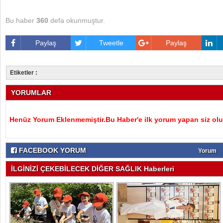
Bu haber
360
defa okunmuştur.
Paylaş
Tweetle
Paylaş
Etiketler :
YORUMLAR
Henüz Yorum Eklenmemiştir.Bu Haber'e ilk yorum yapan siz olu
FACEBOOK YORUM
Yorum
İLGİNİZİ ÇEKEBİLECEK DİĞER SAĞLIK Haberleri