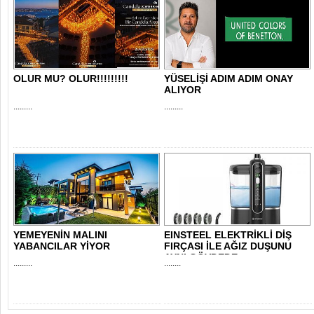
OLUR MU? OLUR!!!!!!!!!
YÜSELİŞİ ADIM ADIM ONAY
ALIYOR
.........
.........
YEMEYENİN MALINI
EINSTEEL ELEKTRİKLİ DİŞ
YABANCILAR YİYOR
FIRÇASI İLE AĞIZ DUŞUNU
AYNI GÖVDEDE..
.........
........