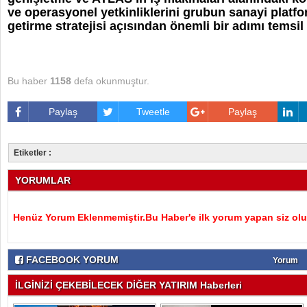
ve operasyonel yetkinliklerini grubun sanayi platfo
getirme stratejisi açısından önemli bir adımı temsil
Bu haber
1158
defa okunmuştur.
Paylaş
Tweetle
Paylaş
Etiketler :
YORUMLAR
Henüz Yorum Eklenmemiştir.Bu Haber'e ilk yorum yapan siz olu
FACEBOOK YORUM
Yorum
İLGİNİZİ ÇEKEBİLECEK DİĞER YATIRIM Haberleri