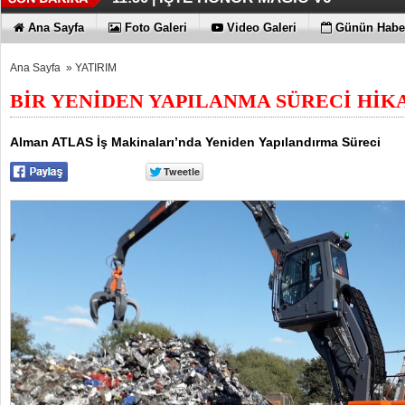
TECNO'DA YENİLİKLER VAR
11:53 |
Ana Sayfa
Foto Galeri
Video Galeri
Günün Haber
Ana Sayfa
»
YATIRIM
BİR YENİDEN YAPILANMA SÜRECİ HİK
Alman ATLAS İş Makinaları’nda Yeniden Yapılandırma Süreci