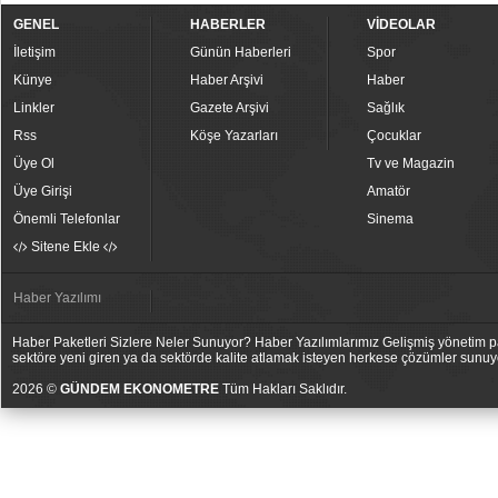
GENEL
HABERLER
VİDEOLAR
İletişim
Günün Haberleri
Spor
Künye
Haber Arşivi
Haber
Linkler
Gazete Arşivi
Sağlık
Rss
Köşe Yazarları
Çocuklar
Üye Ol
Tv ve Magazin
Üye Girişi
Amatör
Önemli Telefonlar
Sinema
Sitene Ekle
Haber Yazılımı
Haber Paketleri Sizlere Neler Sunuyor? Haber Yazılımlarımız Gelişmiş yönetim pan
sektöre yeni giren ya da sektörde kalite atlamak isteyen herkese çözümler sunuy
2026 ©
GÜNDEM EKONOMETRE
Tüm Hakları Saklıdır.