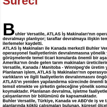
Süreci
B
uhler Versatile, ATLAS İş Makinaları’nın opera
devralmayı planlıyor; taraflar devralmaya ilişkin t
ilerlemeler kaydetti.
ATLAS İş Makinaları ile Kanada merkezli Buhler Ver
operasyonel faaliyetlerinin devralınmasına yönelik
görüşmelerde temel ticari konularda önemli bir aş
Amerika’nın önde gelen tarım makinaları üreticileri
Versatile, Kanada / Manitoba - Winnipeg’de üretim 
Planlanan işlem, ATLAS İş Makinaları’nın operasyone
varlıkların ve ilgili faaliyetlerin devralınmasını ön
ATLAS’ın yeniden yapılandırma sürecinde önemli b
temsil etmekte ve şirketin geleceğine yönelik somut
koymaktadır. Planlanan devralma, işletme faaliyetl
çalışanlarının bir bölümünü de kapsamaktadır.
Buhler Versatile, Türkiye, Kanada ve ABD’de iş ve 
alanlarında köklü çalışmaları bulunan, küresel ölçe