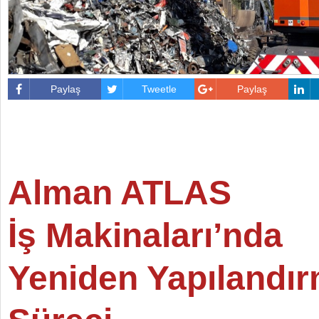
Paylaş
Tweetle
Paylaş
Alman ATLAS
İş Makinaları’nda
Yeniden Yapılandı