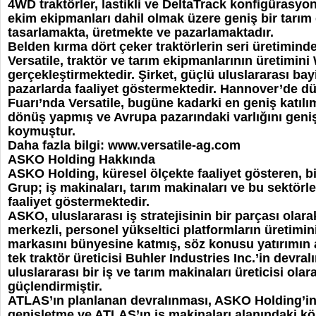
4WD traktörler, lastikli ve DeltaTrack konfigürasyon
ekim ekipmanları dahil olmak üzere geniş bir tarım
tasarlamakta, üretmekte ve pazarlamaktadır.
Belden kırma dört çeker traktörlerin seri üretimin
Versatile, traktör ve tarım ekipmanlarının üretimini
gerçekleştirmektedir. Şirket, güçlü uluslararası bayi
pazarlarda faaliyet göstermektedir. Hannover’de d
Fuarı’nda Versatile, bugüne kadarki en geniş katılım
dönüş yapmış ve Avrupa pazarındaki varlığını geni
koymuştur.
Daha fazla bilgi:
www.versatile-ag.com
ASKO Holding Hakkında
ASKO Holding, küresel ölçekte faaliyet gösteren, b
Grup; iş makinaları, tarım makinaları ve bu sektörle
faaliyet göstermektedir.
ASKO, uluslararası iş stratejisinin bir parçası ol
merkezli, personel yükseltici platformların üretimi
markasını bünyesine katmış, söz konusu yatırımın
tek traktör üreticisi Buhler Industries Inc.’in devr
uluslararası bir iş ve tarım makinaları üreticisi o
güçlendirmiştir.
ATLAS’ın planlanan devralınması, ASKO Holding’in 
genişletme ve ATLAS’ın iş makinaları alanındaki kök