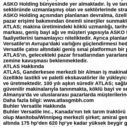
ASKO Holding bünyesinde yer almaktadır. İş ve tar
sektöründe uzmanlaşmış olan ve sektörlerinde strate
ASKO Holding açısından planlanan devralma, özelli
pazar erişimi bakımından önemli sinerjiler sunmakt
ATLAS; makina üretimindeki köklü uzmanlığı, tarih
markası, geniş bayi ağı ve müşteri yapısıyla ASKO
faaliyetlerini tamamlayıcı niteliktedir. Ayrıca planl
Versatile’ın Avrupa’daki varlığını güçlendirmesi he
Versatile çatısı altındaki geniş sınai platformun bir
ATLAS’ın, gelecekteki pazar fırsatlarından yararlan
zemine kavuşması beklenmektedir.
ATLAS Hakkında
ATLAS, Ganderkesee merkezli bir Alman iş makinaları
özellikle lastikli ve paletli ekskavatörler ile yükleyi
ve üretmektedir. 100 yılı aşkın süredir ATLAS; sağl
güvenilir makinalarıyla tanınmakta, köklü bayi ve se
Almanya’da ve uluslararası pazarlarda müşterilerin
Daha fazla bilgi:
www.atlasgmbh.com
Buhler Versatile Hakkında
Buhler Versatile Inc., Kanada’nın tek tarım traktör
olup Manitoba/Winnipeg merkezli şirket; amiral gem
altında 175 hp’den 620 hp’ye kadar yüksek beygir 