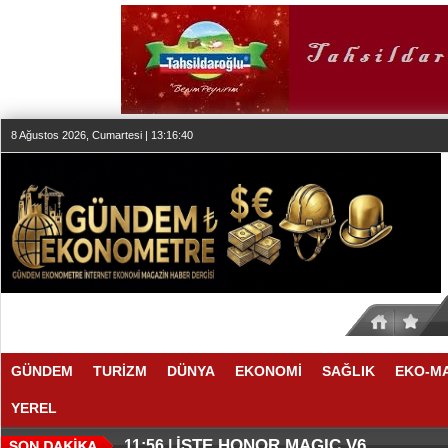
8 Ağustos 2026, Cumartesi | 13:16:41
GÜNDEM
TURİZM
DÜNYA
EKONOMİ
SAĞLIK
EKO-M
YEREL
THY REKOR KIRMAYI SEVİYOR
ÖZEL FİYATLARLA GELDİLER
12:17 |
12:02 |
İŞTE HONOR MAGIC V6
11:56 |