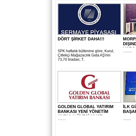
DÖRT ŞİRKET DAHA!!!
MORP
DIŞIN
HARÇ,
SPK haftalık bültenine göre, Kurul,
..........
Çitlekçi Mağazacılık Gıda AŞ'nin
73,70 liradan, T..
GOLDEN GLOBAL YATIRIM
İLK G
BANKASI YENİ YÖNETİM
BAŞA
KURULU ÜYESİ MUST..
.........
.........