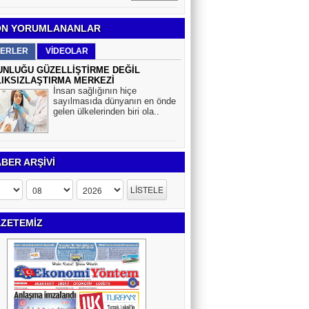
N YORUMLANANLAR
ERLER
VİDEOLAR
NLUĞU GÜZELLİŞTİRME DEĞİL
IKSIZLAŞTIRMA MERKEZİ
İnsan sağlığının hiçe
sayılmasıda dünyanın en önde
gelen ülkelerinden biri ola..
BER ARŞİVİ
ZETEMİZ