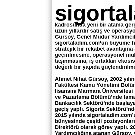
sigorta
kadrosunda yeni bir atama gerç
uzun yıllardır satış ve operasy
Gürsoy, Genel Müdür Yardımcıl
sigortaladim.com’un büyüme he
stratejik bir rekabet avantajı
geçirilmesine, operasyonel mük
taşınmasına, iş ortakları ekosi
değerli bir yapıda güçlendiril
A
hmet Nihat Gürsoy, 2002 yılınd
Fakültesi Kamu Yönetimi Bölü
lisansını Marmara Üniversitesi
ve Pazarlama Bölümü’nde tamam
Bankacılık Sektörü’nde başlaya
geçiş yaptı. Sigorta Sektörü’nd
2015 yılında sigortaladim.com’
bünyesinde çeşitli pozisyonlar
Direktörü olarak görev yaptı. 2
Yardımcılığına atanan Gürsoy, 