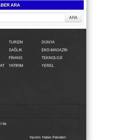
BER ARA
TURİZM
DÜNYA
SAĞLIK
EKO-MAGAZİN
FİNANS
TEKNOLOJİ
AT
YATIRIM
YEREL
 ile
Yazılım: Haber Paketleri