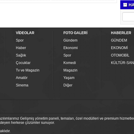
HA
VİDEOLAR
FOTO GALERİ
HABERLER
Spor
Gündem
GÜNDEM
Haber
Ekonomi
EKONOMİ
Sağlık
Spor
OTOMOBİL
Çocuklar
Komedi
KÜLTÜR-SAN
Tv ve Magazin
Magazin
Amatör
Yaşam
Sinema
Diğer
ılımlarımız Gelişmiş yönetim paneli, temaları, özel modülleri ve premium hizmetleri
 isteyen herkese çözümler sunuyor.
klıdır.