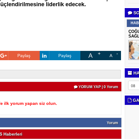
çlendirilmesine liderlik edecek.
SO
HAB
ÇOĞU
SAĞL
A
Paylaş
Paylaş
A
HA
YORUM YAP | 0 Yorum
GA
 ilk yorum yapan siz olun.
Yorum
 Haberleri