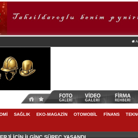
A
OMİ
SAĞLIK
EKO-MAGAZİN
OTOMOBİL
FİNANS
TEKN
DA NELER VAR
E YÜKSELME VAR
RJİ İÇİN İLGİNÇ SÜREÇ YAŞANDI