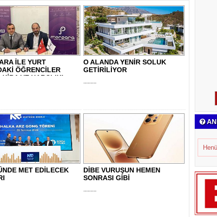
ARA İLE YURT
O ALANDA YENİR SOLUK
DAKİ ÖĞRENCİLER
GETİRİLİYOR
 KİRA VE HARÇLIKL..
.........
AN
Henü
ÜNDE MET EDİLECEK
DİBE VURUŞUN HEMEN
RI
SONRASI GİBİ
.........