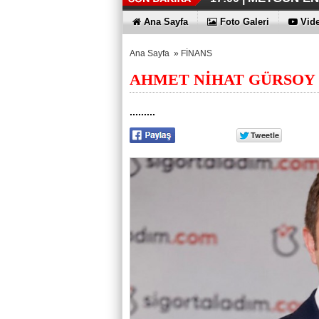
İŞTE HONOR
TECNO'DA Y
THY REKOR
ÖZEL FİYAT
12:17 |
12:02 |
11:56 |
11:53 |
Ana Sayfa
Foto Galeri
Vide
Ana Sayfa
»
FİNANS
AHMET NİHAT GÜRSOY 
.........