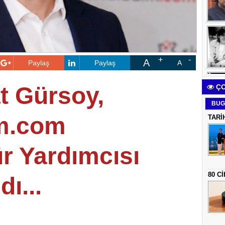
A
Paylaş
Paylaş
A
t Gürsoy,
ÇO
BUG
im.com
TARİ
r Yardımcısı
80 C
ı...