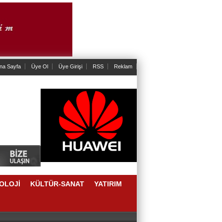
na Sayfa
Üye Ol
Üye Girişi
RSS
Reklam
OLOJİ
KÜLTÜR-SANAT
YATIRIM