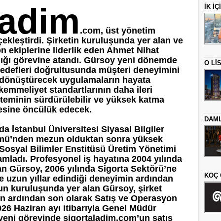
ladim
İK İ
.com, üst yönetim
ekleştirdi. Şirketin kuruluşunda yer alan ve
on ekiplerine liderlik eden Ahmet Nihat
ığı görevine atandı. Gürsoy yeni dönemde
O Lİ
defleri doğrultusunda müşteri deneyimini
na dönüştürecek uygulamaların hayata
emmeliyet standartlarının daha ileri
steminin sürdürülebilir ve yüksek katma
mesine öncülük edecek.
DAML
a İstanbul Üniversitesi Siyasal Bilgiler
mü’nden mezun olduktan sonra yüksek
 Sosyal Bilimler Enstitüsü Üretim Yönetimi
ladı. Profesyonel iş hayatına 2004 yılında
n Gürsoy, 2006 yılında Sigorta Sektörü’ne
KOÇ 
e uzun yıllar edindiği deneyimin ardından
un kuruluşunda yer alan Gürsoy, şirket
ın ardından son olarak Satış ve Operasyon
026 Haziran ayı itibarıyla Genel Müdür
yeni görevinde sigortaladim.com’un satış