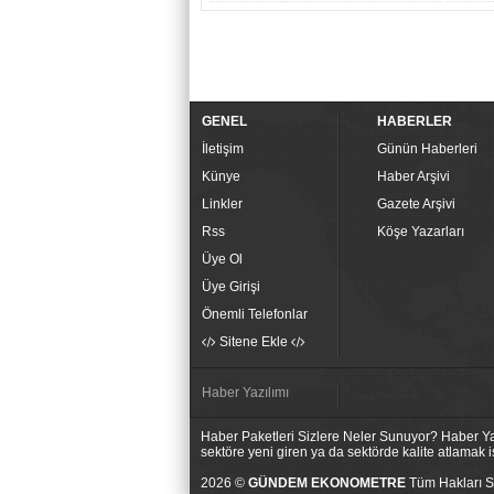
GENEL
HABERLER
İletişim
Günün Haberleri
Künye
Haber Arşivi
Linkler
Gazete Arşivi
Rss
Köşe Yazarları
Üye Ol
Üye Girişi
Önemli Telefonlar
Sitene Ekle
Haber Yazılımı
Haber Paketleri Sizlere Neler Sunuyor? Haber Yaz
sektöre yeni giren ya da sektörde kalite atlamak
2026 ©
GÜNDEM EKONOMETRE
Tüm Hakları Sa