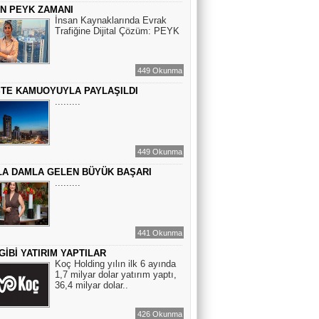
ÇİN PEYK ZAMANI
BİR ROMAN DAHA
İnsan Kaynaklarında Evrak
Trafiğine Dijital Çözüm: PEYK
EMİR EMİRHANOĞLU
449 Okunma
BAYRAMDA ARA VERİN
STE KAMUOYUYLA PAYLAŞILDI
.........
MACİT SOYDAN
BİR KEDİNİN GÖZLERİNE
449 Okunma
BAKABİLMEK...
A DAMLA GELEN BÜYÜK BAŞARI
.........
441 Okunma
GİBİ YATIRIM YAPTILAR
Koç Holding yılın ilk 6 ayında
1,7 milyar dolar yatırım yaptı,
36,4 milyar dolar..
426 Okunma