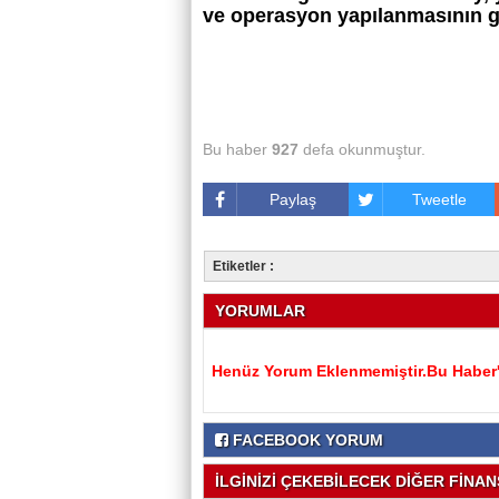
ve operasyon yapılanmasının gü
Bu haber
927
defa okunmuştur.
Paylaş
Tweetle
Etiketler :
YORUMLAR
Henüz Yorum Eklenmemiştir.Bu Haber'e
FACEBOOK YORUM
İLGİNİZİ ÇEKEBİLECEK DİĞER FİNANS