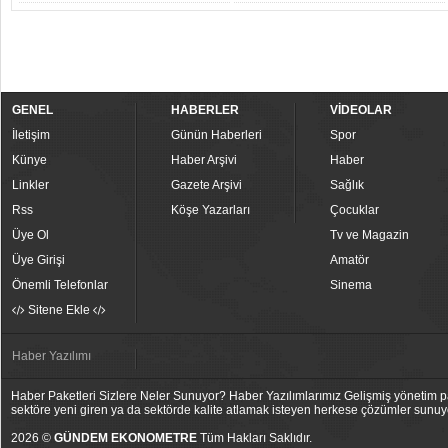
GENEL
HABERLER
VİDEOLAR
İletişim
Günün Haberleri
Spor
Künye
Haber Arşivi
Haber
Linkler
Gazete Arşivi
Sağlık
Rss
Köşe Yazarları
Çocuklar
Üye Ol
Tv ve Magazin
Üye Girişi
Amatör
Önemli Telefonlar
Sinema
Sitene Ekle
Haber Yazılımı
Haber Paketleri Sizlere Neler Sunuyor? Haber Yazılımlarımız Gelişmiş yönetim pan
sektöre yeni giren ya da sektörde kalite atlamak isteyen herkese çözümler sunuy
2026 ©
GÜNDEM EKONOMETRE
Tüm Hakları Saklıdır.