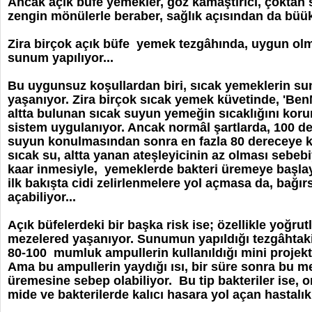
Ancak açık büfe yemekler, göz kamaştırıcı, çoktan s
zengin mönülerle beraber, sağlık açısından da büük r
Zira birçok açık büfe yemek tezgâhında, uygun ol
sunum yapılıyor...
Bu uygunsuz koşullardan biri, sıcak yemeklerin s
yaşanıyor. Zira birçok sıcak yemek küvetinde, 'Ben
altta bulunan sıcak suyun yemeğin sıcaklığını kor
sistem uygulanıyor. Ancak normâl şartlarda, 100 
suyun konulmasından sonra en fazla 80 dereceye 
sıcak su, altta yanan ateşleyicinin az olması sebeb
kaar inmesiyle, yemeklerde bakteri üremeye başlaya
ilk bakışta cidi zelirlenmelere yol açmasa da, bağı
açabiliyor...
Açık büfelerdeki bir başka risk ise; özellikle yoğr
mezelered yaşanıyor. Sunumun yapıldığı tezgâhtaki 
80-100 mumluk ampullerin kullanıldığı mini projektör
Ama bu ampullerin yaydığı ısı, bir süre sonra bu m
üremesine sebep olabiliyor. Bu tip bakteriler ise, 
mide ve bakterilerde kalıcı hasara yol açan hastalıkl