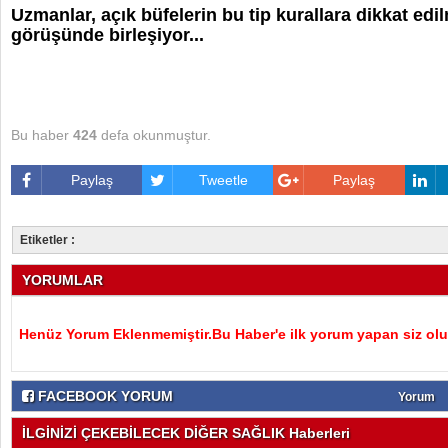
Uzmanlar, açık büfelerin bu tip kurallara dikkat edi
görüşünde birleşiyor...
Bu haber
424
defa okunmuştur.
Paylaş
Tweetle
Paylaş
Etiketler :
YORUMLAR
Henüz Yorum Eklenmemiştir.Bu Haber'e ilk yorum yapan siz olu
FACEBOOK YORUM
Yorum
İLGİNİZİ ÇEKEBİLECEK DİĞER SAĞLIK Haberleri