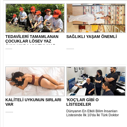
TEDAVİLERİ TAMAMLANAN
SAĞLIKLI YAŞAM ÖNEMLİ
ÇOCUKLAR LÖSEV YAZ
OKULU’NDA UNUTULMAZ..
........
.........
KALİTELİ UYKUNUN SIRLARI
'KOÇ'LAR GİBİ O
VAR
LİSTEDELER
.........
Dünyanın En Etkili Bilim İnsanları
Listesinde İlk 10'da İki Türk Doktor