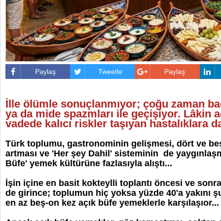
Paylaş
Tweetle
Paylaş
İlle ölümle sonuçlanmıyor; çoğu zaman ba
ya da mide spazmları ile geçişiyor. Lâkin a
vadede kalıcı riskler taşıyan hastalıklara dav
Türk toplumu, gastronominin gelişmesi, dört ve beş 
artması ve 'Her şey Dahil' sisteminin de yaygınlaş
Büfe' yemek kültürüne fazlasıyla alıştı...
İşin içine en basit kokteylli toplantı öncesi ve so
de girince; toplumun hiç yoksa yüzde 40'a yakını ş
en az beş-on kez açık büfe yemeklerle karşılaşıor...