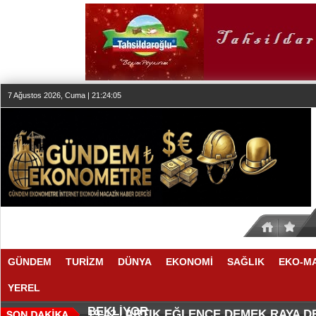
7 Ağustos 2026, Cuma | 21:24:06
GÜNDEM
TURİZM
DÜNYA
EKONOMİ
SAĞLIK
EKO-M
YEREL
SEKTÖR, İSTİKRARLI BÜYÜME İ
MAKYÖZ CANSU DURKUN'DAN YE
20:00 |
19:58 |
BEKLİYOR
ARTIK EĞLENCE DEMEK RAYA 
19:42 |