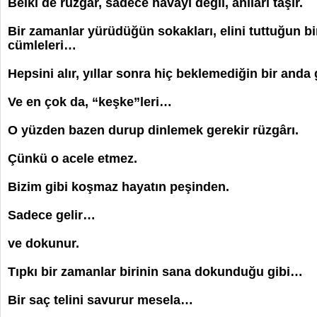
Belki de rüzgâr, sadece havayı değil, anıları taşır.
Bir zamanlar yürüdüğün sokakları, elini tuttuğun b
cümleleri…
Hepsini alır, yıllar sonra hiç beklemediğin bir anda 
Ve en çok da, “keşke”leri…
O yüzden bazen durup dinlemek gerekir rüzgârı.
Çünkü o acele etmez.
Bizim gibi koşmaz hayatın peşinden.
Sadece gelir…
ve dokunur.
Tıpkı bir zamanlar birinin sana dokunduğu gibi…
Bir saç telini savurur mesela…