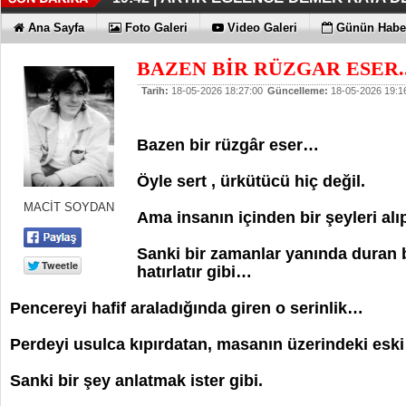
İŞTE OYAK ÇİMENTO FARKI
HER YÖNÜYLE MAXİMUM
ÜÇÜNCÜ KEZ BULUTLARIN FATİHİ
HOMEPORT STRATEJİSİ MİLYON
İŞTE O 500
19:38 |
19:36 |
19:30 |
19:27 |
07:09 |
Ana Sayfa
Foto Galeri
Video Galeri
Günün Haber
SAĞLIYOR
BAZEN BİR RÜZGAR ESER..
Tarih:
18-05-2026 18:27:00
Güncelleme:
18-05-2026 19:1
Bazen bir rüzgâr eser…
Öyle sert , ürkütücü hiç değil.
MACİT SOYDAN
Ama insanın içinden bir şeyleri alı
Sanki bir zamanlar yanında duran 
hatırlatır gibi…
Pencereyi hafif araladığında giren o serinlik…
Perdeyi usulca kıpırdatan, masanın üzerindeki eski 
Sanki bir şey anlatmak ister gibi.