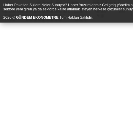
Haber Paketleri Sizlere Neler Sunuyor? Haber Yazılımlarımız Gelişmiş yönetim pan
sektöre yeni giren ya da sektörde kalite atlamak isteyen herkese çözümler sunuy
2026 ©
GÜNDEM EKONOMETRE
Tüm Hakları Saklıdır.