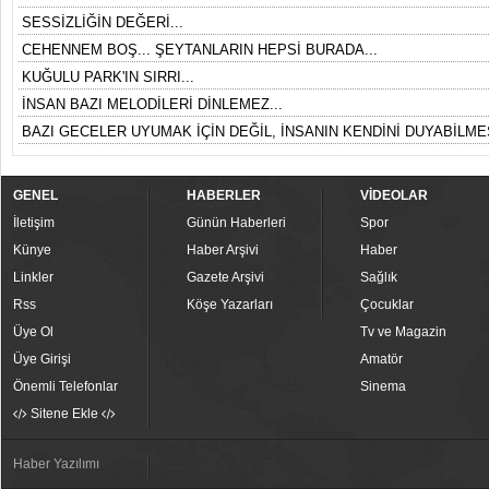
SESSİZLİĞİN DEĞERİ...
CEHENNEM BOŞ... ŞEYTANLARIN HEPSİ BURADA...
KUĞULU PARK'IN SIRRI...
İNSAN BAZI MELODİLERİ DİNLEMEZ...
BAZI GECELER UYUMAK İÇİN DEĞİL, İNSANIN KENDİNİ DUYABİLMES
GENEL
HABERLER
VİDEOLAR
İletişim
Günün Haberleri
Spor
Künye
Haber Arşivi
Haber
Linkler
Gazete Arşivi
Sağlık
Rss
Köşe Yazarları
Çocuklar
Üye Ol
Tv ve Magazin
Üye Girişi
Amatör
Önemli Telefonlar
Sinema
Sitene Ekle
Haber Yazılımı