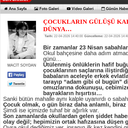
Ana Sayfa
Foto Galeri
Video Galeri
Günün Haber
ÇOCUKLARIN GÜLÜŞÜ KA
DÜNYA…
Tarih:
22-04-2026 14:40:00
Güncelleme:
22-04-2026 14:4
Bir zamanlar 23 Nisan sabahlar
Okul bahçesine daha adım atmad
günü…
Ütülenmiş önlüklerin hafif buğu
MACİT SOYDAN
çocuklarının saçlarına iliştirdiğ
babaların aceleyle erkek evlatla
tarayıp “adam gibi ol bugün” 
omuzlarına dokunuşu, cebimize 
bayrakların hışırtısı…
Sanki bütün mahalle aynı kalple uyanırdı o sabah
Çocuk olmak, o gün biraz daha anlamlı, biraz
Şimdi ise içimizde tuhaf bir ağırlık var.
Son zamanlarda okullardan gelen şiddet haber
olay değil; hepimizin ortak hafızasına düşen g
Oysa okul dediğimiz yer, insanın ilk kez kendini g