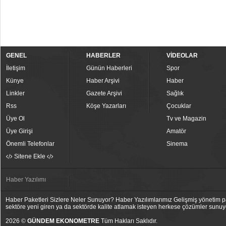
GENEL
HABERLER
VİDEOLAR
İletişim
Günün Haberleri
Spor
Künye
Haber Arşivi
Haber
Linkler
Gazete Arşivi
Sağlık
Rss
Köşe Yazarları
Çocuklar
Üye Ol
Tv ve Magazin
Üye Girişi
Amatör
Önemli Telefonlar
Sinema
Sitene Ekle
Haber Yazılımı
Haber Paketleri Sizlere Neler Sunuyor? Haber Yazılımlarımız Gelişmiş yönetim pan
sektöre yeni giren ya da sektörde kalite atlamak isteyen herkese çözümler sunuy
2026 ©
GÜNDEM EKONOMETRE
Tüm Hakları Saklıdır.