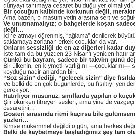
dünyayı tanımaya cesaret bulduğu yer olmalıydı.
Bir çocuğun kalbinde korkunun değil, merakı
Ama bazen, o masumiyetin arasına sert ve soğuk 
Ve unutmamalıyız; o bahçelerde koşan sadece
değil…
İçine atmayı öğrenmiş, “ağlama” denilerek büyüt
saklamaya zorlanan erkek çocuklar da var.
Onların sessizliği de en az diğerleri kadar du
İşte tam da bu yüzden 23 Nisan’ı yeniden hatırla
Çünkü bu bayram, sadece bir takvim günü değ
Bir ülkenin, en kıymetli varlığını —çocuklarını—
koyduğu nadir anlardan biri.
“Söz sizin” dediği, “gelecek sizin” diye fısılda
Ve belki de en çok bugünlerde, bu fısıltıyı yenid
gerekiyor.
Hatırlıyor musunuz, sınıflarda yapılan o küçük
Şiir okurken titreyen sesleri, ama yine de vazg
cesaretini…
Gösteri sırasında ritmi kaçırsa bile gülümse
yüzleri…
Kimse mükemmel değildi o gün, ama herkes değer
Belki de kaybetmeye başladığımız şey tam ol