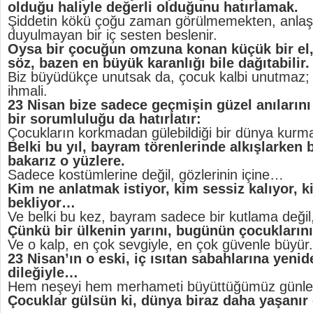
olduğu haliyle değerli olduğunu hatırlamak.
Şiddetin kökü çoğu zaman görülmemekten, anla
duyulmayan bir iç sesten beslenir.
Oysa bir çocuğun omzuna konan küçük bir el,
söz, bazen en büyük karanlığı bile dağıtabilir.
Biz büyüdükçe unutsak da, çocuk kalbi unutmaz; 
ihmali.
23 Nisan bize sadece geçmişin güzel anılarını
bir sorumluluğu da hatırlatır:
Çocukların korkmadan gülebildiği bir dünya kurm
Belki bu yıl, bayram törenlerinde alkışlarken b
bakarız o yüzlere.
Sadece kostümlerine değil, gözlerinin içine…
Kim ne anlatmak istiyor, kim sessiz kalıyor, k
bekliyor…
Ve belki bu kez, bayram sadece bir kutlama değil, 
Çünkü bir ülkenin yarını, bugünün çocuklarını
Ve o kalp, en çok sevgiyle, en çok güvenle büyür.
23 Nisan’ın o eski, iç ısıtan sabahlarına yen
dileğiyle…
Hem neşeyi hem merhameti büyüttüğümüz günler t
Çocuklar gülsün ki, dünya biraz daha yaşanır 