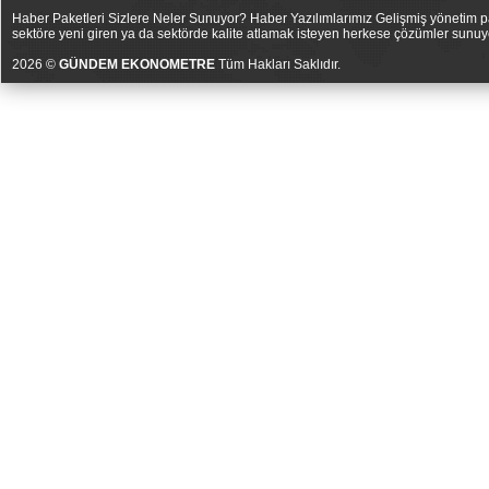
Haber Paketleri Sizlere Neler Sunuyor? Haber Yazılımlarımız Gelişmiş yönetim pan
sektöre yeni giren ya da sektörde kalite atlamak isteyen herkese çözümler sunuy
2026 ©
GÜNDEM EKONOMETRE
Tüm Hakları Saklıdır.