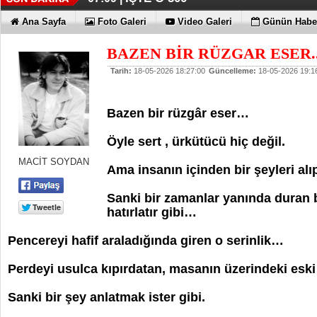
Ana Sayfa
Foto Galeri
Video Galeri
Günün Haber
BAZEN BİR RÜZGAR ESER..
Tarih:
18-05-2026 18:27:00
Güncelleme:
18-05-2026 19:1
Bazen bir rüzgâr eser…
Öyle sert , ürkütücü hiç değil.
MACİT SOYDAN
Ama insanın içinden bir şeyleri alı
Sanki bir zamanlar yanında duran 
hatırlatır gibi…
Pencereyi hafif araladığında giren o serinlik…
Perdeyi usulca kıpırdatan, masanın üzerindeki eski 
Sanki bir şey anlatmak ister gibi.