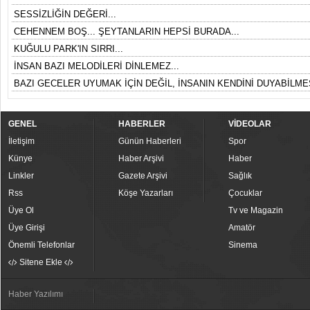
SESSİZLİĞİN DEĞERİ...
CEHENNEM BOŞ... ŞEYTANLARIN HEPSİ BURADA...
KUĞULU PARK'IN SIRRI...
İNSAN BAZI MELODİLERİ DİNLEMEZ...
BAZI GECELER UYUMAK İÇİN DEĞİL, İNSANIN KENDİNİ DUYABİLMES
GENEL
HABERLER
VİDEOLAR
İletişim
Günün Haberleri
Spor
Künye
Haber Arşivi
Haber
Linkler
Gazete Arşivi
Sağlık
Rss
Köşe Yazarları
Çocuklar
Üye Ol
Tv ve Magazin
Üye Girişi
Amatör
Önemli Telefonlar
Sinema
Sitene Ekle
Haber Yazılımı