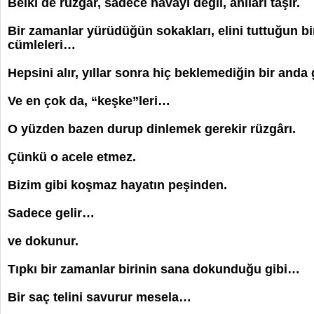
Belki de rüzgâr, sadece havayı değil, anıları taşır.
Bir zamanlar yürüdüğün sokakları, elini tuttuğun b
cümleleri…
Hepsini alır, yıllar sonra hiç beklemediğin bir anda 
Ve en çok da, “keşke”leri…
O yüzden bazen durup dinlemek gerekir rüzgârı.
Çünkü o acele etmez.
Bizim gibi koşmaz hayatın peşinden.
Sadece gelir…
ve dokunur.
Tıpkı bir zamanlar birinin sana dokunduğu gibi…
Bir saç telini savurur mesela…