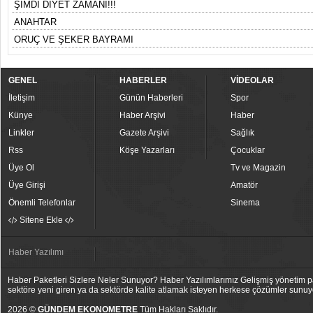
ŞİMDİ DİYET ZAMANI!!!
ANAHTAR
ORUÇ VE ŞEKER BAYRAMI
GENEL
HABERLER
VİDEOLAR
İletişim
Günün Haberleri
Spor
Künye
Haber Arşivi
Haber
Linkler
Gazete Arşivi
Sağlık
Rss
Köşe Yazarları
Çocuklar
Üye Ol
Tv ve Magazin
Üye Girişi
Amatör
Önemli Telefonlar
Sinema
Sitene Ekle
Haber Yazılımı
Haber Paketleri Sizlere Neler Sunuyor? Haber Yazılımlarımız Gelişmiş yönetim pan
sektöre yeni giren ya da sektörde kalite atlamak isteyen herkese çözümler sunuy
2026 ©
GÜNDEM EKONOMETRE
Tüm Hakları Saklıdır.