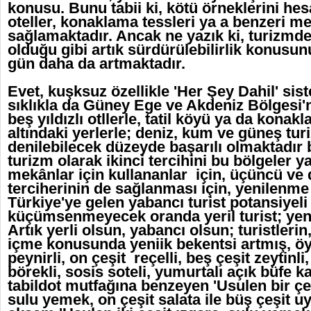
konusu. Bunu tabii ki, kötü örneklerini he
oteller, konaklama tessleri ya a benzeri m
sağlamaktadır. Ancak ne yazık ki, turizmd
olduğu gibi artık sürdürülebilirlik konus
gün daha da artmaktadır.
Evet, kuşksuz özellikle 'Her Şey Dahil' si
sıklıkla da Güney Ege ve Akdeniz Bölgesi'n
beş yıldızlı otllerle, tatil köyü ya da konakl
altındaki yerlerle; deniz, kum ve güneş turi
denilebilecek düzeyde başarılı olmaktadır b
turizm olarak ikinci tercihini bu bölgeler 
mekânlar için kullananlar için, üçüncü ve
terciherinin de sağlanması için, yenilenme şa
Türkiye'ye gelen yabancı turist potansiyeli i
küçümsenmeyecek oranda yeril turist; yeni
Artık yerli olsun, yabancı olsun; turistlerin
içme konusunda yeniik bekentsi artmış, öy
peynirli, on çeşit reçelli, beş çeşit zeytinli
börekli, sosis soteli, yumurtalı açık büfe ka
tabildot mutfağına benzeyen 'Usulen bir çeş
sulu yemek, on çeşit salata ile büş çeşit uy