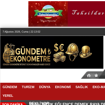
7 Ağustos 2026, Cuma | 22:13:02
GÜNDEM
TURİZM
DÜNYA
EKONOMİ
SAĞLIK
EKO-M
YEREL
SEKTÖR, İSTİKRARLI BÜYÜME İ
MAKYÖZ CANSU DURKUN'DAN YE
20:00 |
19:58 |
BEKLİYOR
ARTIK EĞLENCE DEMEK RAYA 
19:42 |