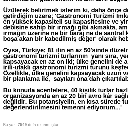
Üzülerek belirtmek isterim ki, daha önce de
getirdiğim üzere; 'Gastronomi Turizmi İmkâ
en yüksek kapasiteli su kapasitesine ve yi
debisine sahip bir ırmağı gibi akmakta, am
ırmağın üzerine ne bir baraj ne de santral 
boşa akan bir kabedilmiş değer' olarak heba
Oysa, Türkiye; 81 ilin en az 50'sinde düzeln
gastronomi turizmi turlarının yanı sıra, ye
kapsayacak en az on iki; ülke genelini de
irili-ufaklı gastronomi turizmi turunu keşf
Özellikle, ülke genelini kapsayacak uzun vad
bir planlama ile, sayıları ona dah çıkartılabi
Bu konuda acentelere, 40 kişilik turlar baz
organizasyonda en az 20 bin avro kâr sağl
değildir. Bu potansiyelin, en kısa sürede 
değerlendirilmesini temenni ediyorum...'
Bu yazı
7549
defa okunmuştur.