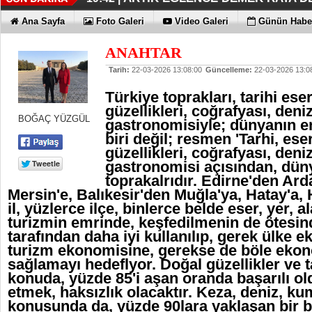
İŞTE OYAK ÇİMENTO FARKI
HER YÖNÜYLE MAXİMUM
ÜÇÜNCÜ KEZ BULUTLARIN FATİHİ
HOMEPORT STRATEJİSİ MİLYON
İŞTE O 500
19:38 |
19:36 |
19:30 |
19:27 |
07:09 |
Ana Sayfa
Foto Galeri
Video Galeri
Günün Haber
SAĞLIYOR
ANAHTAR
Tarih:
22-03-2026 13:08:00
Güncelleme:
22-03-2026 13:0
Türkiye toprakları, tarihi eser
güzellikleri, coğrafyası, den
BOĞAÇ YÜZGÜL
gastronomisiyle; dünyanın e
biri değil; resmen 'Tarhi, eser
güzellikleri, coğrafyası, den
gastronomisi açısından, dün
toprakalrıdır. Edirne'den Ard
Mersin'e, Balıkesir'den Muğla'ya, Hatay'a, 
il, yüzlerce ilçe, binlerce belde eser, yer, al
turizmin emrinde, keşfedilmenin de ötesin
tarafından daha iyi kullanılıp, gerek ülke 
turizm ekonomisine, gerekse de böle ekon
sağlamayı hedeflyor. Doğal güzellikler ve tar
konuda, yüzde 85'i aşan oranda başarılı 
etmek, haksızlık olacaktır. Keza, deniz, k
konusunda da, yüzde 90lara yaklaşan bir 