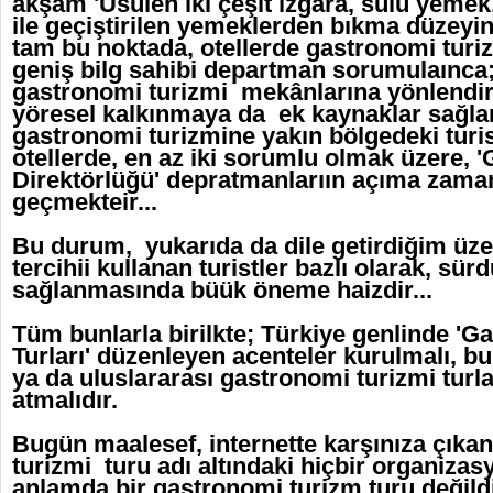
akşam 'Usulen iki çeşit ızgara, sulu yemek, 
ile geçiştirilen yemeklerden bıkma düzeyine
tam bu noktada, otellerde gastronomi tur
geniş bilg sahibi departman sorumulaınca;
gastronomi turizmi mekânlarına yönlendiri
yöresel kalkınmaya da ek kaynaklar sağlan
gastronomi turizmine yakın bölgedeki turis
otellerde, en az iki sorumlu olmak üzere, 
Direktörlüğü' depratmanlarıın açıma zaman
geçmekteir...
Bu durum, yukarıda da dile getirdiğim üzere
tercihii kullanan turistler bazlı olarak, sürd
sağlanmasında büük öneme haizdir...
Tüm bunlarla birilkte; Türkiye genlinde '
Turları' düzenleyen acenteler kurulmalı, bu
ya da uluslararası gastronomi turizmi turl
atmalıdır.
Bugün maalesef, internette karşınıza çıka
turizmi turu adı altındaki hiçbir organizas
anlamda bir gastronomi turizm turu değild