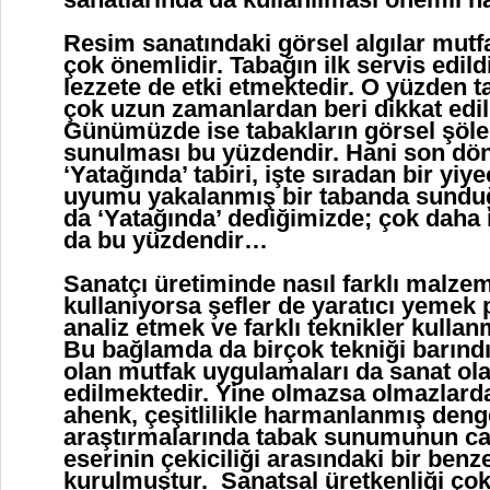
Resim sanatındaki görsel algılar mutf
çok önemlidir. Tabağın ilk servis edild
lezzete de etki etmektedir. O yüzden 
çok uzun zamanlardan beri dikkat edi
Günümüzde ise tabakların görsel şöle
sunulması bu yüzdendir. Hani son dö
‘Yatağında’ tabiri, işte sıradan bir yiye
uyumu yakalanmış bir tabanda sundu
da ‘Yatağında’ dediğimizde; çok daha 
da bu yüzdendir…
Sanatçı üretiminde nasıl farklı malzem
kullanıyorsa şefler de yaratıcı yemek 
analiz etmek ve farklı teknikler kull
Bu bağlamda da birçok tekniği barındı
olan mutfak uygulamaları da sanat ol
edilmektedir. Yine olmazsa olmazlard
ahenk, çeşitlilikle harmanlanmış deng
araştırmalarında tabak sunumunun ca
eserinin çekiciliği arasındaki bir benzer
kurulmuştur. Sanatsal üretkenliği çok