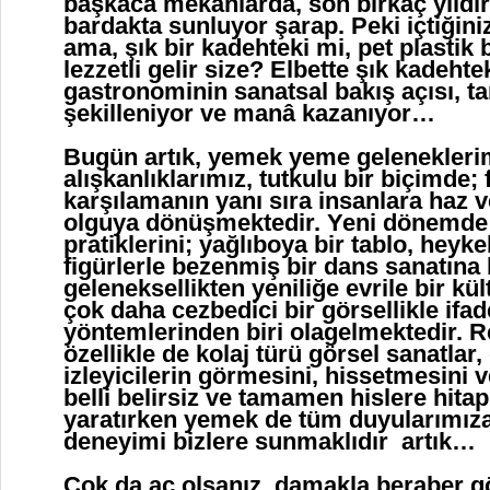
başkaca mekânlarda, son birkaç yıldı
bardakta sunluyor şarap. Peki içtiğini
ama, şık bir kadehteki mi, pet plastik
lezzetli gelir size? Elbette şık kadehte
gastronominin sanatsal bakış açısı, 
şekilleniyor ve manâ kazanıyor…
Bugün artık, yemek yeme gelenekleri
alışkanlıklarımız, tutkulu bir biçimde; f
karşılamanın yanı sıra insanlara haz v
olguya dönüşmektedir. Yeni dönemde
pratiklerini; yağlıboya bir tablo, heyke
figürlerle bezenmiş bir dans sanatına
geleneksellikten yeniliğe evrile bir kü
çok daha cezbedici bir görsellikle ifad
yöntemlerinden biri olagelmektedir. R
özellikle de kolaj türü görsel sanatlar
izleyicilerin görmesini, hissetmesini 
belli belirsiz ve tamamen hislere hita
yaratırken yemek de tüm duyularımıza
deneyimi bizlere sunmaklıdır artık…
Çok da aç olsanız, damakla beraber g