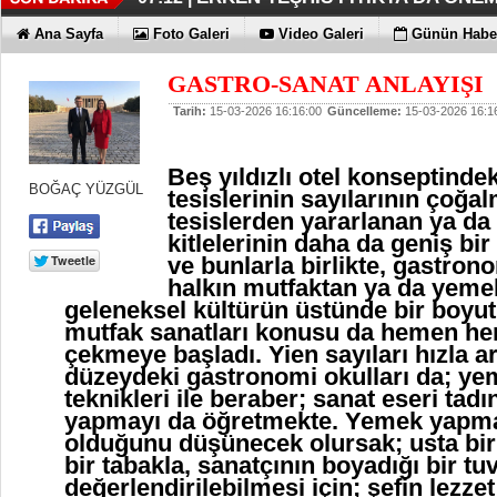
KAYIP RAKAMLARI BİLE KORKU
EN İYİLER DEĞİL EN UYGUNLAR
KOÇ GİBİ YATIRIM YAPTILAR
DÖRT ŞİRKET DAHA!!!
FUJİTSU'DAN YENİ RENK
06:33 |
06:28 |
06:23 |
06:17 |
06:13 |
Ana Sayfa
Foto Galeri
Video Galeri
Günün Haber
GASTRO-SANAT ANLAYIŞI
Tarih:
15-03-2026 16:16:00
Güncelleme:
15-03-2026 16:1
Beş yıldızlı otel konseptind
BOĞAÇ YÜZGÜL
tesislerinin sayılarının çoğa
tesislerden yararlanan ya d
kitlelerinin daha da geniş bi
ve bunlarla birlikte, gastron
halkın mutfaktan ya da yeme
geleneksel kültürün üstünde bir boyu
mutfak sanatları konusu da hemen her 
çekmeye başladı. Yien sayıları hızla 
düzeydeki gastronomi okulları da; ye
teknikleri ile beraber; sanat eseri ta
yapmayı da öğretmekte. Yemek yapma
olduğunu düşünecek olursak; usta bir 
bir tabakla, sanatçının boyadığı bir tu
değerlendirilebilmesi için; şefin lezzet