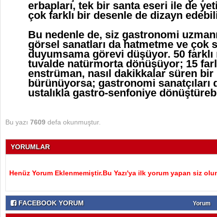
erbapları, tek bir santa eseri ile de y
çok farklı bir desenle de dizayn edebi
Bu nedenle de, siz gastronomi uzmanı
görsel sanatları da hatmetme ve çok s
duyumsama görevi düşüyor. 50 farklı r
tuvalde natürmorta dönüşüyor; 15 farlı
enstrüman, nasıl dakikkalar süren bir
bürünüyorsa; gastronomi sanatçıları da
ustalıkla gastro-senfoniye dönüştüreb
Bu yazı
7609
defa okunmuştur.
YORUMLAR
Henüz Yorum Eklenmemiştir.Bu Yazı'ya ilk yorum yapan siz olu
FACEBOOK YORUM
Yorum