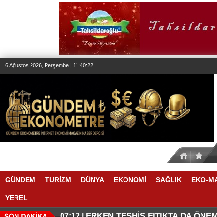
6 Ağustos 2026, Perşembe | 11:40:23
GÜNDEM
TURİZM
DÜNYA
EKONOMİ
SAĞLIK
EKO-M
YEREL
KLASİK MÜZİK YAYINCILIĞINDA
DÜZENLEMEYİ DESTEKLİYORLA
07:27 |
07:17 |
ERKEN TEŞHİS FITIKTA DA ÖNEM
07:12 |