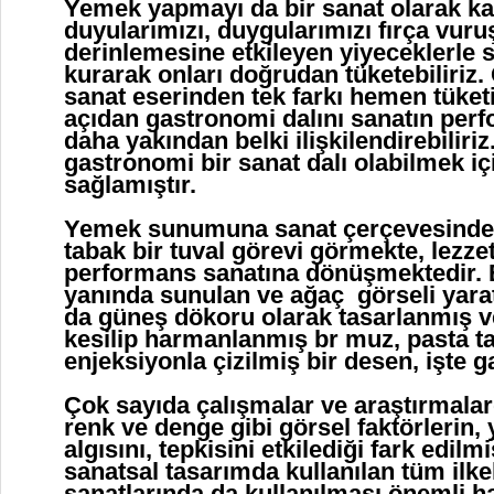
Yemek yapmayı da bir sanat olarak ka
duyularımızı, duygularımızı fırça vuru
derinlemesine etkileyen yiyeceklerle s
kurarak onları doğrudan tüketebiliriz
sanat eserinden tek farkı hemen tüketi
açıdan gastronomi dalını sanatın per
daha yakından belki ilişkilendirebiliriz
gastronomi bir sanat dalı olabilmek iç
sağlamıştır.
Yemek sunumuna sanat çerçevesinde
tabak bir tuval görevi görmekte, lezze
performans sanatına dönüşmektedir. 
yanında sunulan ve ağaç görseli yarat
da güneş dökoru olarak tasarlanmış 
kesilip harmanlanmış br muz, pasta t
enjeksiyonla çizilmiş bir desen, işte 
Çok sayıda çalışmalar ve araştırmalar
renk ve denge gibi görsel faktörlerin,
algısını, tepkisini etkilediği fark edil
sanatsal tasarımda kullanılan tüm ilke
sanatlarında da kullanılması önemli ha