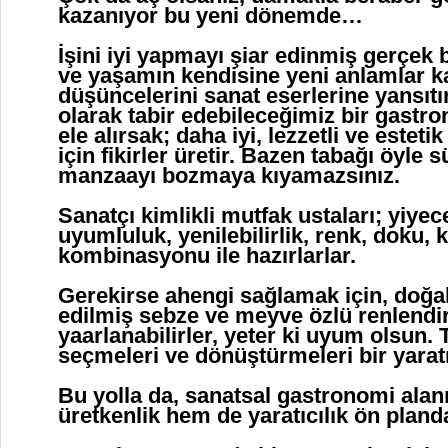
kazanıyor bu yeni dönemde…
İşini iyi yapmayı şiar edinmiş gerçek b
ve yaşamın kendisine yeni anlamlar k
düşüncelerini sanat eserlerine yansıtı
olarak tabir edebileceğimiz bir gastr
ele alırsak; daha iyi, lezzetli ve este
için fikirler üretir. Bazen tabağı öyle s
manzaayı bozmaya kıyamazsınız.
Sanatçı kimlikli mutfak ustaları; yiyece
uyumluluk, yenilebilirlik, renk, doku, 
kombinasyonu ile hazırlarlar.
Gerekirse ahengi sağlamak için, doğal
edilmiş sebze ve meyve özlü renlend
yaarlanabilirler, yeter ki uyum olsun.
seçmeleri ve dönüştürmeleri bir yaratıc
Bu yolla da, sanatsal gastronomi ala
üretkenlik hem de yaratıcılık ön plan