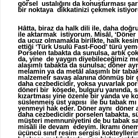
görsel ustalığını da konuşturması şar
bir noktaya dikkatinizi çekmek istiyo
Hâtta, biraz da halk dili ile, daha doğ
ile aktarmak istiyorum. Misâl, ‘Döne
da ucuz olmamakla birilkte, halk kesi
ettiği ‘Türk Usulü Fast-Food’ türü yem
Porselen tabakta da sunulsa, artık ço
da, yine de yaygın diyebileceğimiz m
alaşımlı tabakta da sunulsa; döner ayn
melamin ya da metâl alaşımlı bir tabak
malzemelr savaş alanına dönmüş bir 
daha cezbedicidir, yoksa yuvarlak pors
döneri bir köşede, bulguru yanında, s
kızartması yine özenle bir yanda ve ko
süslenmeiş üst yapısı ile bu tabak mı 
yenmeyi hak eder. Döner aynı döner a
daha cezbedicidir porselen tabakta, sü
müşteri memnuniyetini de bu tabak sa
misâli ile devam edeyim. İkramı ön
üçüncü sınıf resim sergisi kokteylleri