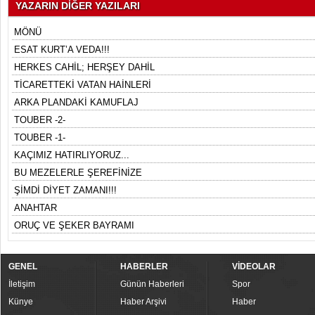
YAZARIN DİĞER YAZILARI
MÖNÜ
ESAT KURT’A VEDA!!!
HERKES CAHİL; HERŞEY DAHİL
TİCARETTEKİ VATAN HAİNLERİ
ARKA PLANDAKİ KAMUFLAJ
TOUBER -2-
TOUBER -1-
KAÇIMIZ HATIRLIYORUZ...
BU MEZELERLE ŞEREFİNİZE
ŞİMDİ DİYET ZAMANI!!!
ANAHTAR
ORUÇ VE ŞEKER BAYRAMI
GENEL
HABERLER
VİDEOLAR
İletişim
Günün Haberleri
Spor
Künye
Haber Arşivi
Haber