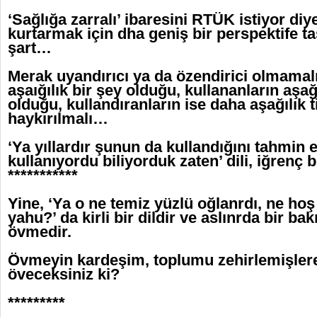
‘Sağlığa zarralı’ ibaresini RTÜK istiyor diy
kurtarmak için dha geniş bir perspektife t
şart…
Merak uyandırıcı ya da özendirici olmama
aşaığılık bir şey olduğu, kullananların aşağı
olduğu, kullandıranların ise daha aşağılık 
haykırılmalı…
‘Ya yıllardır şunun da kullandığını tahmin 
kullanıyordu biliyorduk zaten’ dili, iğrenç 
***********
Yine, ‘Ya o ne temiz yüzlü oğlanrdı, ne hoş 
yahu?’ da kirli bir dildir ve aslınrda bir b
övmedir.
Övmeyin kardeşim, toplumu zehirlemişlere;
öveceksiniz ki?
*********