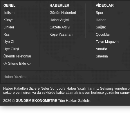
GENEL
HABERLER
VİDEOLAR
İletişim
Günün Haberleri
Spor
Künye
Haber Arşivi
Haber
Linkler
Gazete Arşivi
Sağlık
Rss
Köşe Yazarları
Çocuklar
Üye Ol
Tv ve Magazin
Üye Girişi
Amatör
Önemli Telefonlar
Sinema
Sitene Ekle
Haber Yazılımı
Haber Paketleri Sizlere Neler Sunuyor? Haber Yazılımlarımız Gelişmiş yönetim pan
sektöre yeni giren ya da sektörde kalite atlamak isteyen herkese çözümler sunuy
2026 ©
GÜNDEM EKONOMETRE
Tüm Hakları Saklıdır.