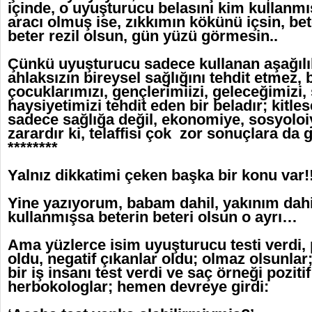
içinde, o uyuşturucu belasını kim kullanmı
aracı olmuş ise, zıkkımın kökünü içsin, be
beter rezil olsun, gün yüzü görmesin..
Çünkü uyuşturucu sadece kullanan aşağılı
ahlaksızın bireysel sağlığını tehdit etmez,
çocuklarımızı, gençlerimiizi, geleceğimizi, 
haysiyetimizi tehdit eden bir beladır; kitles
sadece sağlığa değil, ekonomiye, sosyoloiy
zarardır ki, telaffisi çok zor sonuçlara da
********
Yalnız dikkatimi çeken başka bir konu var!!
Yine yazıyorum, babam dahil, yakınım dahi
kullanmışsa beterin beteri olsun o ayrı…
Ama yüzlerce isim uyuşturucu testi verdi, p
oldu, negatif çıkanlar oldu; olmaz olsunla
bir iş insanı test verdi ve saç örneği pozitif
herbokologlar; hemen devreye girdi: