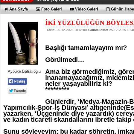
Ana Sayfa
Foto Galeri
Video Galeri
Günün Haber
İKİ YÜZLÜLÜĞÜN BÖYLES
Tarih:
25-12-2025 10:48:00
Güncelleme:
25-12-2025 10:4
Başlığı tamamlayayım mı?
Görülmedi…
Ama biz görmediğimiz, göre
Aybüke Bafralıoğlu
inanamayacağımız, midemizi
neler yaşayabiliriz ki?
*********
Günlerdir, ‘Medya-Magazin-B
Yapımcılık-Spor-İş Dünyası’ altıgeninde(Es
yazarken, ‘Üçgeninde diye yazardık) cere
ve kadın ticareti skandallarını ibretle takip
Şunu söyleyeyim; bu kadar şöhretin, imka