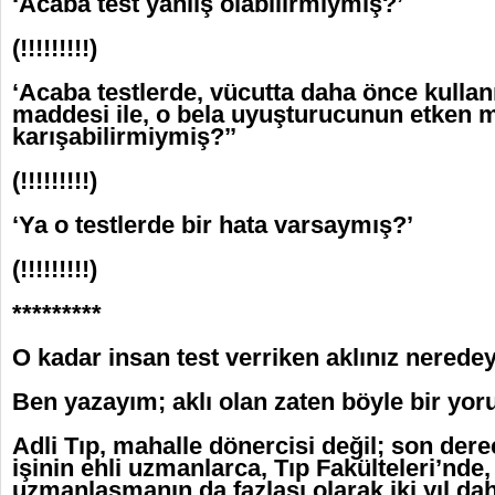
‘Acaba test yanlış olabilirmiymiş?’
(!!!!!!!!!)
‘Acaba testlerde, vücutta daha önce kullanı
maddesi ile, o bela uyuşturucunun etken 
karışabilirmiymiş?’’
(!!!!!!!!!)
‘Ya o testlerde bir hata varsaymış?’
(!!!!!!!!!)
*********
O kadar insan test verriken aklınız nerede
Ben yazayım; aklı olan zaten böyle bir yo
Adli Tıp, mahalle dönercisi değil; son dere
işinin ehli uzmanlarca, Tıp Fakülteleri’nde
uzmanlaşmanın da fazlası olarak iki yıl dah