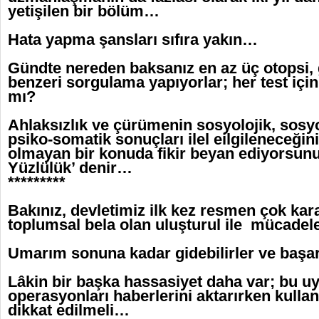
yetişilen bir bölüm…
Hata yapma şansları sıfıra yakın…
Gündte nereden baksanız en az üç otopsi, g
benzeri sorgulama yapıyorlar; her test içi
mı?
Ahlaksızlık ve çürümenin sosyolojik, sosyo
psiko-somatik sonuçları ilel eilgileneceğini
olmayan bir konuda fikir beyan ediyorsunu
Yüzlülük’ denir…
*********
Bakınız, devletimiz ilk kez resmen çok kar
toplumsal bela olan uluşturul ile mücadele
Umarım sonuna kadar gidebilirler ve başar
Lâkin bir başka hassasiyet daha var; bu u
operasyonları haberlerini aktarırken kullan
dikkat edilmeli…