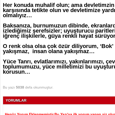
Her konuda muhalif olun; ama devletimzin b
karşısında tetikte olun ve devletimize yard
olmalıyız…
Baksanıza, burnumuzun dibinde, ekranlard
izlediğimiz şerefsizler; uyuşturucu paritleri
iğrenç ilişkilerle, güya renkli hayat sürüy
O renk olsa olsa çok özür diliyorum, ‘Bok’ 
yakışmaz, insan olana yakışmaz…
Yüce Tanrı, evlatlarımızı, yakınlarımızı, çe
toplumumuzu, yüce milletimizi bu uyuştur
korusun…
Bu yazı
5038
defa okunmuştur.
YORUMLAR
Henüz Yorum Eklenmemiştir.Bu Yazı'ya ilk yorum yapan siz olu