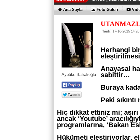
İŞTE HONOR
TECNO'DA Y
THY REKOR
ÖZEL FİYAT
12:17 |
12:02 |
11:56 |
11:53 |
Ana Sayfa
Foto Galeri
Vide
UTANMAZL
Tarih:
17-10-2025 14:26
Herhangi bir
eleştirilmes
Anayasal hak
sabittir…
Aybüke Bafralıoğlu
Buraya kada
Peki sıkıntı
Hiç dikkat ettiniz mi; aşı
ancak ‘Youtube’ aracılığı
programlarına, ‘Bakan Eski
Hükümeti eleştiriyorlar, 