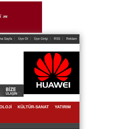
na Sayfa
Üye Ol
Üye Girişi
RSS
Reklam
OLOJİ
KÜLTÜR-SANAT
YATIRIM