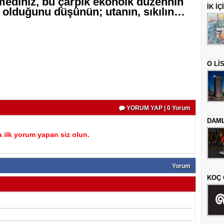
rmediniz, bu çarpık ekonoik düzennin
İK İ
z olduğunu düşünün; utanın, sıkılın…
O Lİ
YORUM YAP | 0 Yorum
DAML
 ilk yorum yapan siz olun.
Yorum
KOÇ 