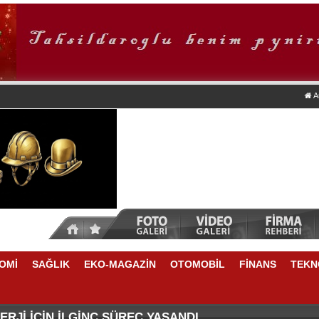
A
OMİ
SAĞLIK
EKO-MAGAZİN
OTOMOBİL
FİNANS
TEKN
DA NELER VAR
E YÜKSELME VAR
RJİ İÇİN İLGİNÇ SÜREÇ YAŞANDI