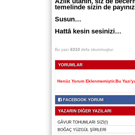
Azıık utanın, siz de bece
temelinde sizin de payını
Susun…
Hattâ kesin sesinizi…
Bu yazı
6310
defa okunmuştur.
YORUMLAR
Henüz Yorum Eklenmemiştir.Bu Yazı'ya
FACEBOOK YORUM
YAZARIN DİĞER YAZILARI
GÂVUR TOHUMLARI SİZİ(!)
BOĞAÇ YÜZGÜL ŞİİRLERİ