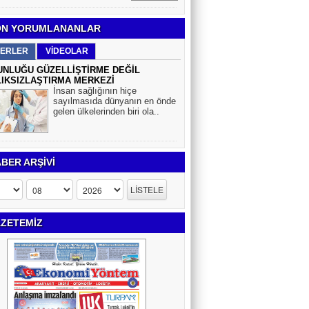
N YORUMLANANLAR
ERLER
VİDEOLAR
NLUĞU GÜZELLİŞTİRME DEĞİL
IKSIZLAŞTIRMA MERKEZİ
İnsan sağlığının hiçe
sayılmasıda dünyanın en önde
gelen ülkelerinden biri ola..
BER ARŞİVİ
ZETEMİZ