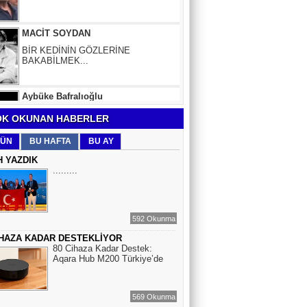
BİR KEDİNİN GÖZLERİNE
BAKABİLMEK...
Aybüke Bafralıoğlu
FORO KÜLTÜRÜNÜN TRİBÜN
OYUNCULARI
BOĞAÇ YÜZGÜL
K OKUNAN HABERLER
TURİZM VE EĞİTİM
ÜN
BU HAFTA
BU AY
H YAZDIK
.........
Mr.Hiko...
KORKU VE ŞÜPHE
DÜŞMANLARINIZDIR...
592 Okunma
İHAZA KADAR DESTEKLİYOR
Çiğdem Yorgancıoğlu
80 Cihaza Kadar Destek:
İkilikli ve İkircikli Tabiat Diyalektiğinde
Aqara Hub M200 Türkiye’de
Mobius Spiral Mucizeler, Akış ve Doğa
Döngüsünün Bilgeliği...
569 Okunma
Sinem Elgün