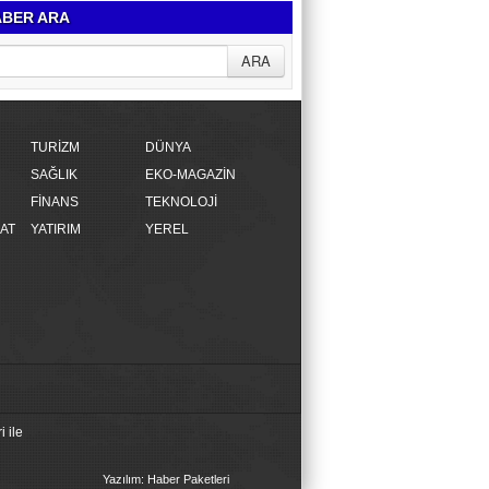
BER ARA
TURİZM
DÜNYA
SAĞLIK
EKO-MAGAZİN
FİNANS
TEKNOLOJİ
AT
YATIRIM
YEREL
 ile
Yazılım: Haber Paketleri