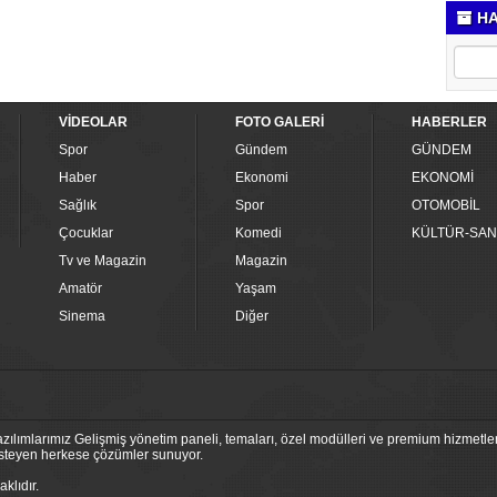
HA
VİDEOLAR
FOTO GALERİ
HABERLER
Spor
Gündem
GÜNDEM
Haber
Ekonomi
EKONOMİ
Sağlık
Spor
OTOMOBİL
Çocuklar
Komedi
KÜLTÜR-SAN
Tv ve Magazin
Magazin
Amatör
Yaşam
Sinema
Diğer
ılımlarımız Gelişmiş yönetim paneli, temaları, özel modülleri ve premium hizmetleri
 isteyen herkese çözümler sunuyor.
klıdır.