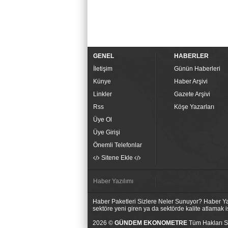
GENEL
HABERLER
İletişim
Günün Haberleri
Künye
Haber Arşivi
Linkler
Gazete Arşivi
Rss
Köşe Yazarları
Üye Ol
Üye Girişi
Önemli Telefonlar
Sitene Ekle
Haber Yazılımı
Haber Paketleri Sizlere Neler Sunuyor? Haber Yaz
sektöre yeni giren ya da sektörde kalite atlamak
2026 ©
GÜNDEM EKONOMETRE
Tüm Hakları Sa