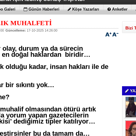
 MAGIC V6
ENİLİKLER VAR
 KIRMAYI SEVİYOR
LARLA GELDİLER
o Galeri
Günün Haberleri
Köşe Yazarları
Anketler
IK MUHALFETİ
Bizi 
:00
Güncelleme:
17-10-2025 14:26:00
 olay, durum ya da sürecin
i en doğal haklardan biridir…
 olduğu kadar, insan hakları ile de
r bir sıkıntı yok…
YA
 ne?
rı muhalif olmasından ötürü artık
yla yorum yapan gazetecilerin
si’ dediğimiz tipler katılıyor…
eleştirsinler bu da tamam da…