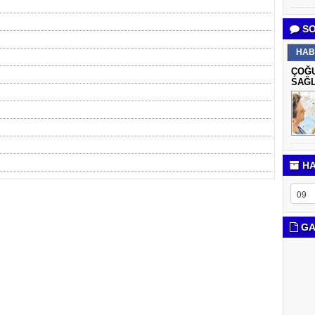
SO
HAB
ÇOĞU
SAĞL
HA
GA