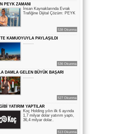
ÇİN PEYK ZAMANI
BİR ROMAN DAHA
İnsan Kaynaklarında Evrak
Trafiğine Dijital Çözüm: PEYK
EMİR EMİRHANOĞLU
538 Okunma
BAYRAMDA ARA VERİN
STE KAMUOYUYLA PAYLAŞILDI
.........
MACİT SOYDAN
BİR KEDİNİN GÖZLERİNE
536 Okunma
BAKABİLMEK...
A DAMLA GELEN BÜYÜK BAŞARI
.........
527 Okunma
GİBİ YATIRIM YAPTILAR
Koç Holding yılın ilk 6 ayında
1,7 milyar dolar yatırım yaptı,
36,4 milyar dolar..
513 Okunma