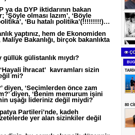
 ya da DYP iktidarının bakan
r; ‘Şöyle olması lazım’, ‘Böyle
itika’, ‘Bu hatalı politika’(!!!!!!!!!)…
kanlık yaptınız, hem de Ekonomiden
 Maliye Bakanlığı, birçok bakanlıkta
ÇO
güllük gülistanlık mıydı?
BUG
‘Hayali İhracat’ kavramları sizin
TARİ
eğil mi?
?’ diyen, ‘Seçimlerden önce zam
m?’ diyen, ‘Benim memurum işini
zmin uşağı lideriniz değil miydi?
80 C
patya Partileri’nde, kadeh
etelerde yer alan sizinkiler değil