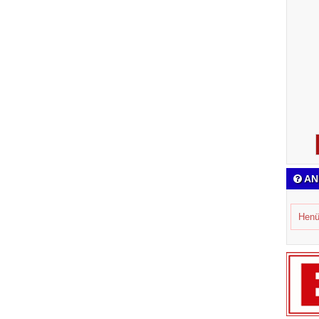
AN
Henü