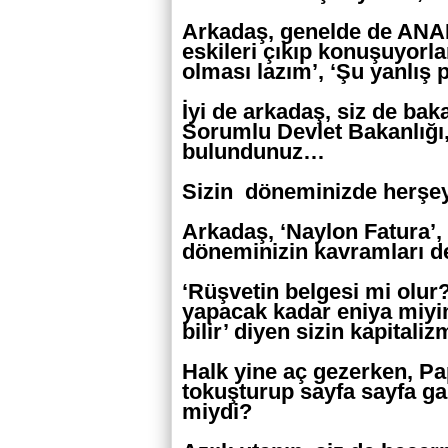
Arkadaş, genelde de ANAP
eskileri çıkıp konuşuyorla
olması lazım’, ‘Şu yanlış pol
İyi de arkadaş, siz de ba
Sorumlu Devlet Bakanlığı,
bulundunuz…
Sizin döneminizde herşey 
Arkadaş, ‘Naylon Fatura’, 
döneminizin kavramları d
‘Rüşvetin belgesi mi olur
yapacak kadar eniya miyi
bilir’ diyen sizin kapitali
Halk yine aç gezerken, Pa
tokuşturup sayfa sayfa gaz
miydi?