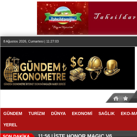
8 Ağustos 2026, Cumartesi | 11:27:03
GÜNDEM
TURİZM
DÜNYA
EKONOMİ
SAĞLIK
EKO-M
YEREL
THY REKOR KIRMAYI SEVİYOR
ÖZEL FİYATLARLA GELDİLER
12:17 |
12:02 |
İŞTE HONOR MAGIC V6
11:56 |