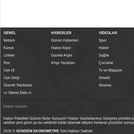
GENEL
HABERLER
VİDEOLAR
İletişim
Günün Haberleri
Spor
Künye
Haber Arşivi
Haber
Linkler
Gazete Arşivi
Sağlık
Rss
Köşe Yazarları
Çocuklar
Üye Ol
Tv ve Magazin
Üye Girişi
Amatör
Önemli Telefonlar
Sinema
Sitene Ekle
Haber Yazılımı
Haber Paketleri Sizlere Neler Sunuyor? Haber Yazılımlarımız Gelişmiş yönetim pan
sektöre yeni giren ya da sektörde kalite atlamak isteyen herkese çözümler sunuy
2026 ©
GÜNDEM EKONOMETRE
Tüm Hakları Saklıdır.