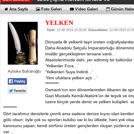
TECNO'DA YENİLİKLER VAR
11:53 |
Ana Sayfa
Foto Galeri
Video Galeri
Günün Haber
YELKEN
Tarih:
12-08-2024 10:26:00
Güncelleme:
12-08-2024 10:2
Dünyada ilk yelkenli taşıt üreten coğrafyalarda
Daha Anadolu Selçulu İmparatorluğu döneminde,
imalâtı gerçekleştiren tersane vardı…
Atasözlerimizde dahi, yer edinmiş bir kültürdü
‘Yelkenler Fora…’
Aybüke Bafralıoğlu
‘Yelkenleri Suya İndirdi…’
‘Yeni ufuklara yelken açtı…’
*********
Osmanlı’nın son dönemlerinden itibaren de sporti
Gazi Mustafa Kemâl Atatürk’ün de teşvik ve ön
üzere birçok yerde deniz ve yelken kulüpleri 
*********
Dört tarafımız denizlerle çevrili ama sadece denize kıyısı olan kentler
gölü olsun; öyle çok su sporları kulübü var ki bu ülkede; hani yok ol
kanosunu yapan, kendi sörfünü üreten gençlerden oluşan yüzlerce a
var…