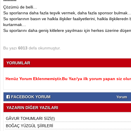
*********
Çözümü de belli…
Su sporlarına daha fazla teşvik vermek, daha fazla sponsor bulmak
Su sporlarının basın ve halkla ilişkiler faaliyetlerini, halkla ilişkilered
kurtarmak…
Su sporlarını daha geniş kitlelere yayılması için herkes üzerine düş
Bu yazı
6013
defa okunmuştur.
YORUMLAR
Henüz Yorum Eklenmemiştir.Bu Yazı'ya ilk yorum yapan siz olu
FACEBOOK YORUM
Yorum
YAZARIN DİĞER YAZILARI
GÂVUR TOHUMLARI SİZİ(!)
BOĞAÇ YÜZGÜL ŞİİRLERİ