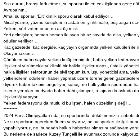
Sıkı durun, branşı fark etmez, su sporları ile en çok ilgilenen genç nüf
Avrupa’nın…
Ama, su sporları ‘Elit’ kimlik sporu olarak kabul ediliyor…
Misâl yüzme; yüzme kulüplerinin aidatı en iyi ihtimâlle, beş asgari ücr
Yelken, sörf zaten onun en az üç misli…
Yeri gelmişken; hemen hemen iki ayda bir az sayıda da olsa, yelken ya
ödüller veriliyor…
Kaç gazetede, kaç dergide, kaç yayın organında yelken kulüpleri ile 
Okuyamazsınız…
Çünük en hatırı sayılır yelken kulüplerinin de, hatta yelken federasy
ilişkilerini yürütmekle yükümlü bir halkla ilişkiler ajansı, üstelik yönet
halkla ilişikler sektörünün de sivil topum kuruluşu yöneticisi ama, ye
yelkencilerin ödüllerini haber yapmak üzere törene gelen gazeteciler
diyerek haber takibini engelliyor, sonuç; ne halk yelken sporundan ha
listede yer alan medyada haber dahi çıkmıyor; o ajnas da aslında dost
ilişkilerliği yapıyor…
Yelken federasyonu da mutlu ki bu işten, halen düzeltilmiş değil…
*********
2024 Paris Olimpiyatları’nda, su sporlarında, dökülmemizin sebebi 
Ne su sporların agereken önem veriyoruz, ne su sporları ile ilgili adam g
yapabiliyorruz, ne bundadn halkın haberdar olmasını sağlayamıyor
Bu nedenle de sadece Kuzey Tunçelli ile avunmak zorunda kalıyoru