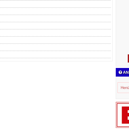
AN
Henü