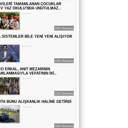
Sinem Elgün
VİLERİ TAMAMLANAN ÇOCUKLAR
GEÇMİŞİN SIRLARINA VAKIF OLUN
V YAZ OKULU’NDA UNUTULMAZ..
........
EMİR EMİRHANOĞLU
635 Okunma
BAYRAMDA ARA VERİN
 SİSTEMLER BİLE YENİ YENİ ALIŞIYOR
.........
MACİT SOYDAN
DÜNYANIN MERKEZİNDE YAŞADIĞINI
620 Okunma
SANANLAR...
O ERKAL, ANIT MEZARININ
MLANMASIYLA VEFATININ İKİ..
........
616 Okunma
TA BUNU ALIŞKANLIK HALİNE GETİRDİ
.........
608 Okunma