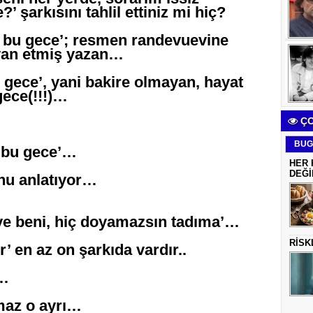
 şarkısını tahlil ettiniz mi hiç?
 bu gece’; resmen randevuevine
eyan etmiş yazan…
u gece’, yani bakire olmayan, hayat
gece(!!!)…
ÇO
BUG
m bu gece’…
HER 
DEĞİ
nu anlatıyor…
 ye beni, hiç doyamazsın tadıma’…
RİSK
 en az on şarkıda vardır..
’…
maz o ayrı…