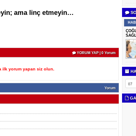
eyin; ama linç etmeyin…
SO
HAB
ÇOĞU
SAĞL
YORUM YAP | 0 Yorum
 ilk yorum yapan siz olun.
HA
Yorum
GA