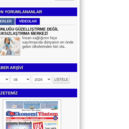
N YORUMLANANLAR
ERLER
VİDEOLAR
NLUĞU GÜZELLİŞTİRME DEĞİL
IKSIZLAŞTIRMA MERKEZİ
İnsan sağlığının hiçe
sayılmasıda dünyanın en önde
gelen ülkelerinden biri ola..
BER ARŞİVİ
ZETEMİZ