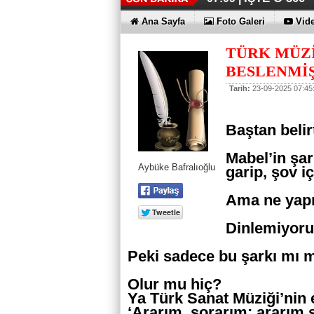
Ana Sayfa
Foto Galeri
Vide
TÜRK MÜZ
BESLENMİŞT
Tarih:
23-09-2025 07:45
Baştan beli
Mabel’in şar
Aybüke Bafralıoğlu
garip, şov iç
Ama ne ya
Dinlemiyo
Peki sadece bu şarkı mı
Olur mu hiç?
Ya Türk Sanat Müziği’nin 
‘Ararım, sorarım; ararım s