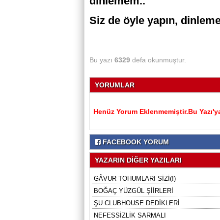
dinlemem..
Siz de öyle yapın, dinlem
Bu yazı
6329
defa okunmuştur.
YORUMLAR
Henüz Yorum Eklenmemiştir.Bu Yazı'ya
FACEBOOK YORUM
YAZARIN DİĞER YAZILARI
GÂVUR TOHUMLARI SİZİ(!)
BOĞAÇ YÜZGÜL ŞİİRLERİ
ŞU CLUBHOUSE DEDİKLERİ
NEFESSİZLİK SARMALI