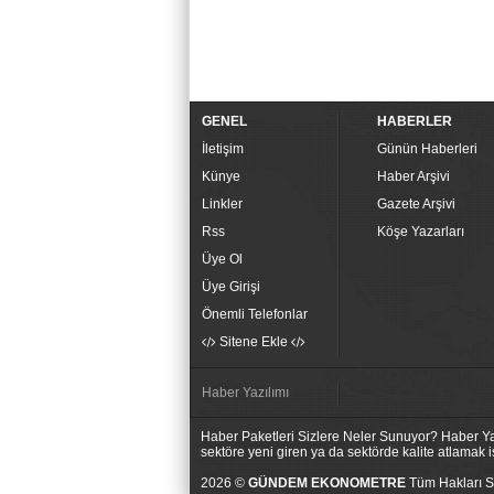
GENEL
HABERLER
İletişim
Günün Haberleri
Künye
Haber Arşivi
Linkler
Gazete Arşivi
Rss
Köşe Yazarları
Üye Ol
Üye Girişi
Önemli Telefonlar
Sitene Ekle
Haber Yazılımı
Haber Paketleri Sizlere Neler Sunuyor? Haber Yaz
sektöre yeni giren ya da sektörde kalite atlamak
2026 ©
GÜNDEM EKONOMETRE
Tüm Hakları Sa