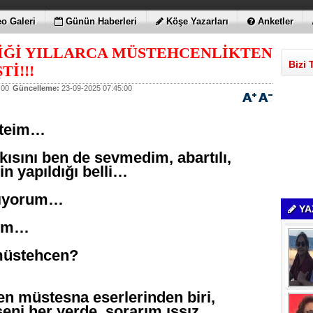
o Galeri
Günün Haberleri
Köşe Yazarları
Anketler
İĞİ YILLARCA MÜSTEHCENLİKTEN
Bizi 
İ!!!
:00
Güncelleme:
23-09-2025 07:45:00
rteim…
kısını ben de sevmedim, abartılı,
in yapıldığı belli…
pıyorum…
YA
rum…
 müstehcen?
en müstesna eserlerinden biri,
eni her yerde, sorarım ıssız