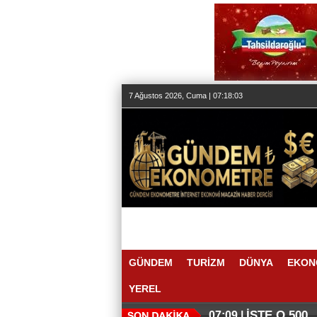
7 Ağustos 2026, Cuma | 07:18:03
GÜNDEM
TURİZM
DÜNYA
EKON
YEREL
İŞTE O 500
07:09 |