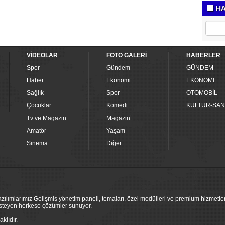
HA
VİDEOLAR
FOTO GALERİ
HABERLER
Spor
Gündem
GÜNDEM
Haber
Ekonomi
EKONOMİ
Sağlık
Spor
OTOMOBİL
Çocuklar
Komedi
KÜLTÜR-SAN
Tv ve Magazin
Magazin
Amatör
Yaşam
Sinema
Diğer
ılımlarımız Gelişmiş yönetim paneli, temaları, özel modülleri ve premium hizmetleri
 isteyen herkese çözümler sunuyor.
klıdır.