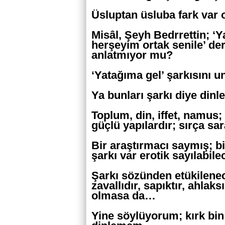
Üsluptan üsluba fark var
Misâl, Şeyh Bedrrettin; ‘
herşeyim ortak senile’ de
anlatmıyor mu?
‘Yatağıma gel’ şarkısını
Ya bunları şarkı diye din
Toplum, din, iffet, namus;
güçlü yapılardır; sırça sa
Bir araştırmacı saymış; b
şarkı var erotik sayılabil
Şarkı sözünden etükilenec
zavallıdır, sapıktır, ahlak
olmasa da…
Yine söylüyorum; kırk bin