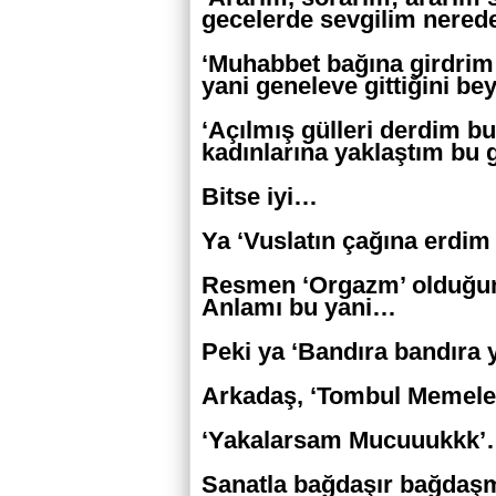
gecelerde sevgilim nerede?’
‘Muhabbet bağına girdrim
yani geneleve gittiğini b
‘Açılmış gülleri derdim b
kadınlarına yaklaştım bu 
Bitse iyi…
Ya ‘Vuslatın çağına erdi
Resmen ‘Orgazm’ olduğu
Anlamı bu yani…
Peki ya ‘Bandıra bandıra
Arkadaş, ‘Tombul Memeler’
‘Yakalarsam Mucuuukkk
Sanatla bağdaşır bağdaş