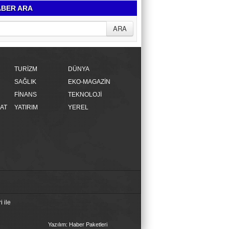
BER ARA
TURİZM
DÜNYA
SAĞLIK
EKO-MAGAZİN
FİNANS
TEKNOLOJİ
AT
YATIRIM
YEREL
 ile
Yazılım: Haber Paketleri