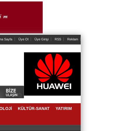
na Sayfa
Üye Ol
Üye Girişi
RSS
Reklam
OLOJİ
KÜLTÜR-SANAT
YATIRIM