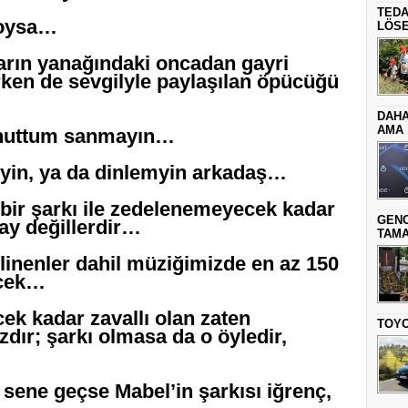
TEDA
 oysa…
LÖSE
Yarın yanağındaki oncadan gayri
rken de sevgilyle paylaşılan öpücüğü
DAHA
AMA
 unuttum sanmayın…
leyin, ya da dinlemyin arkadaş…
 bir şarkı ile zedelenemeyecek kadar
GENC
ray değillerdir…
TAMA
ilinenler dahil müziğimizde en az 150
ecek…
ek kadar zavallı olan zaten
TOYO
sızdır; şarkı olmasa da o öyledir,
 sene geçse Mabel’in şarkısı iğrenç,