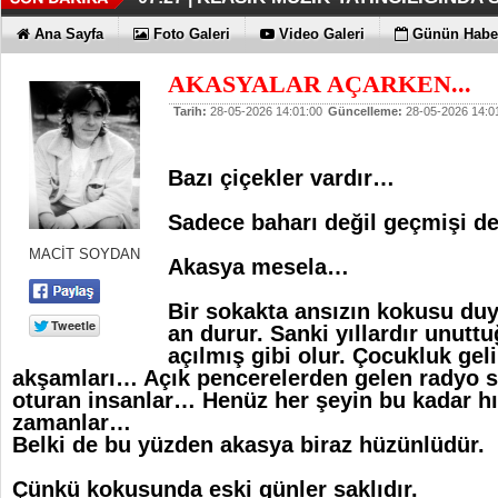
DÜZENLEMEYİ DESTEKLİYORLA
ERKEN TEŞHİS FITIKTA DA ÖNEM
KAYIP RAKAMLARI BİLE KORKU
EN İYİLER DEĞİL EN UYGUNLAR
KOÇ GİBİ YATIRIM YAPTILAR
DÖRT ŞİRKET DAHA!!!
FUJİTSU'DAN YENİ RENK
07:17 |
07:12 |
06:33 |
06:28 |
06:23 |
06:17 |
06:13 |
Ana Sayfa
Foto Galeri
Video Galeri
Günün Haber
AKASYALAR AÇARKEN...
Tarih:
28-05-2026 14:01:00
Güncelleme:
28-05-2026 14:0
Bazı çiçekler vardır…
Sadece baharı değil geçmişi de 
MACİT SOYDAN
Akasya mesela…
Bir sokakta ansızın kokusu du
an durur. Sanki yıllardır unutt
açılmış gibi olur.
Çocukluk geli
akşamları… Açık pencerelerden gelen radyo s
oturan insanlar… Henüz her şeyin bu kadar hı
zamanlar…
Belki de bu yüzden akasya biraz hüzünlüdür.
Çünkü kokusunda eski günler saklıdır.