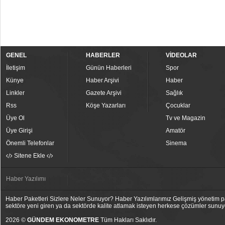
GENEL
HABERLER
VİDEOLAR
İletişim
Günün Haberleri
Spor
Künye
Haber Arşivi
Haber
Linkler
Gazete Arşivi
Sağlık
Rss
Köşe Yazarları
Çocuklar
Üye Ol
Tv ve Magazin
Üye Girişi
Amatör
Önemli Telefonlar
Sinema
Sitene Ekle
Haber Yazılımı
Haber Paketleri Sizlere Neler Sunuyor? Haber Yazılımlarımız Gelişmiş yönetim pan
sektöre yeni giren ya da sektörde kalite atlamak isteyen herkese çözümler sunuy
2026 ©
GÜNDEM EKONOMETRE
Tüm Hakları Saklıdır.