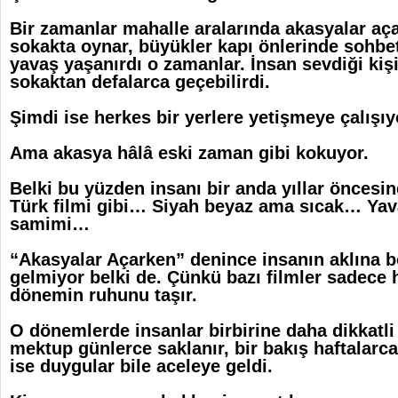
Bir zamanlar mahalle aralarında akasyalar aça
sokakta oynar, büyükler kapı önlerinde sohbet
yavaş yaşanırdı o zamanlar. İnsan sevdiği kiş
sokaktan defalarca geçebilirdi.
Şimdi ise herkes bir yerlere yetişmeye çalışıy
Ama akasya hâlâ eski zaman gibi kokuyor.
Belki bu yüzden insanı bir anda yıllar öncesin
Türk filmi gibi… Siyah beyaz ama sıcak… Ya
samimi…
“Akasyalar Açarken” denince insanın aklına b
gelmiyor belki de. Çünkü bazı filmler sadece 
dönemin ruhunu taşır.
O dönemlerde insanlar birbirine daha dikkatli
mektup günlerce saklanır, bir bakış haftalarc
ise duygular bile aceleye geldi.