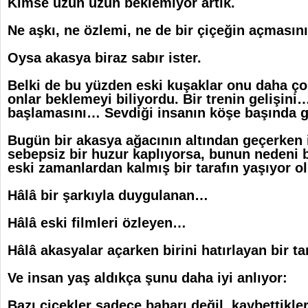
Kimse uzun uzun beklemiyor artık.
Ne aşkı, ne özlemi, ne de bir çiçeğin açması
Oysa akasya biraz sabır ister.
Belki de bu yüzden eski kuşaklar onu daha ç
onlar beklemeyi biliyordu. Bir trenin gelişini
başlamasını… Sevdiği insanın köşe başında
Bugün bir akasya ağacının altından geçerken i
sebepsiz bir huzur kaplıyorsa, bunun nedeni b
eski zamanlardan kalmış bir tarafın yaşıyor ol
Hâlâ bir şarkıyla duygulanan…
Hâlâ eski filmleri özleyen…
Hâlâ akasyalar açarken birini hatırlayan bir t
Ve insan yaş aldıkça şunu daha iyi anlıyor:
Bazı çiçekler sadece baharı değil, kaybettikler