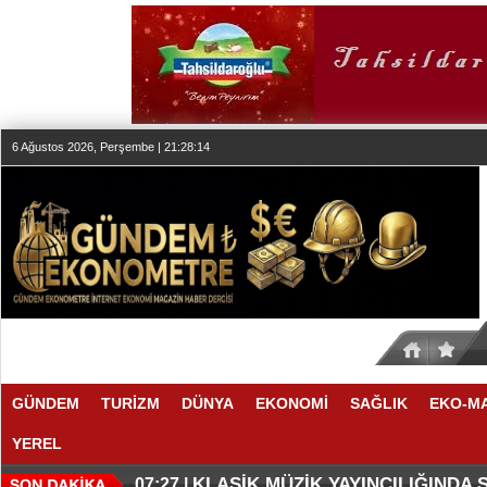
6 Ağustos 2026, Perşembe | 21:28:14
GÜNDEM
TURİZM
DÜNYA
EKONOMİ
SAĞLIK
EKO-M
YEREL
SESİN HAFIZASI ANKARA'DA
FAIRMONT QUASAR ISTANBUL’D
20:24 |
20:19 |
KLASİK MÜZİK YAYINCILIĞINDA
07:27 |