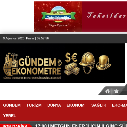
9 Ağustos 2026, Pazar | 09:57:57
GÜNDEM
TURİZM
DÜNYA
EKONOMİ
SAĞLIK
EKO-M
YEREL
O ANLAŞMADA NELER VAR
O TAHMİNDE YÜKSELME VAR
17:11 |
17:08 |
METGÜN ENERJİ İÇİN İLGİNÇ S
17:00 |