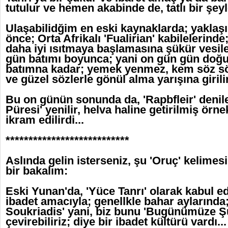
tutulur ve hemen akabinde de, tatlı bir şeyle
Ulaşabilidğim en eski kaynaklarda; yaklaşı
önce; Orta Afrikalı 'Fualirian' kabilelerin
daha iyi ısıtmaya başlamasına şükür vesile
gün batımı boyunca; yani on gün gün do
batımna kadar; yemek yenmez, kem söz sö
ve güzel sözlerle gönül alma yarışına girilir
Bu on günün sonunda da, 'Rapbfleir' denil
Püresi' yenilir, helva haline getirilmiş örn
ikram edilirdi...
***************************
Aslında gelin isterseniz, şu 'Oruç' kelimesi
bir bakalım:
Eski Yunan'da, 'Yüce Tanrı' olarak kabul ed
ibadet amacıyla; genellkle bahar aylarında
Soukriadis' yani, biz bunu 'Bugünümüze Ş
çevirebiliriz; diye bir ibadet kültürü vardı...