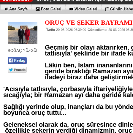
İŞTE HONOR MAGIC V6
TECNO'DA YENİLİKLER VAR
THY REKOR KIRMAYI SEVİYOR
ÖZEL FİYATLARLA GELDİLER
12:17 |
12:02 |
11:56 |
11:53 |
Ana Sayfa
Foto Galeri
Video Galeri
Günün Haber
ORUÇ VE ŞEKER BAYRAMI
Tarih:
20-03-2026 06:39:00
Güncelleme:
20-03-2026 06:3
Geçmiş bir olayı aktarırken, g
BOĞAÇ YÜZGÜL
tatlısıyla' şeklinde bir ifade ku
Lâkin ben, İslam inananlarını
geride bıraktığı Ramazan ayı
ifadeyi biraz daha geliştirme
'Acısıyla tatlısıyla, çorbasıyla iftariyeliği
sıcağıyla; bir Ramazan ayı daha geride kaldı
Sağlığı yerinde olup, inançları da bu yönde
boyunca oruç tuttu...
Geleneksel olarak da, oruç süresince din
özellikle şekerin verdiği dinamizmin, oru