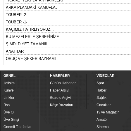
TİCARETTEKİ VATAN HAİNLERİ
ARKA PLANDAKİ KAMUFLAJ
TOUBER -2-
TOUBER -1-
KAÇIMIZ HATIRLIYORUZ...
BU MEZELERLE ŞEREFİNİZE
ŞİMDİ DİYET ZAMANI!!!
ANAHTAR
ORUÇ VE ŞEKER BAYRAMI
GENEL
HABERLER
VİDEOLAR
İletişim
Günün Haberleri
Spor
Künye
Haber Arşivi
Haber
Linkler
Gazete Arşivi
Sağlık
Rss
Köşe Yazarları
Çocuklar
Üye Ol
Tv ve Magazin
Üye Girişi
Amatör
Önemli Telefonlar
Sinema