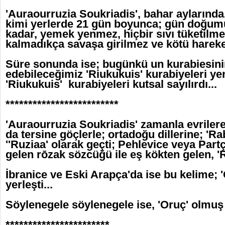
'Auraourruzia Soukriadis', bahar aylarında,
kimi yerlerde 21 gün boyunca; gün doğum
kadar, yemek yenmez, hiçbir sıvı tüketilme
kalmadıkça savaşa girilmez ve kötü hareketl
Süre sonunda ise; bugünkü un kurabiesinin
edebileceğimiz 'Riukukuis' kurabiyeleri yeni
'Riukukuis' kurabiyeleri kutsal sayılırdı...
*************************
'Auraourruzia Soukriadis' zamanla evriler
da tersine göçlerle; ortadoğu dillerine; 'Ra
''Ruziaa' olarak geçti; Pehlevice veya Par
gelen rōzak sözcüğü ile eş kökten gelen, '
İbranice ve Eski Arapça'da ise bu kelime; 
yerleşti...
Söylenegele söylenegele ise, 'Oruç' olmuş i
***********************