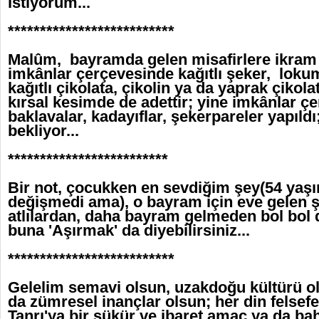
istiyorum...
**************************
Malûm, bayramda gelen misafirlere ikram
imkânlar çerçevesinde kağıtlı şeker, loku
kağıtlı çikolata, çikolin ya da yaprak çikolat
kırsal kesimde de adettir; yine imkânlar ç
baklavalar, kadayıflar, şekerpareler yapıldı
bekliyor...
*************************
Bir not, çocukken en sevdiğim şey(54 yaşı
değişmedi ama), o bayram için eve gelen 
atlılardan, daha bayram gelmeden bol bol
buna 'Aşırmak' da diyebilirsiniz...
**************************
Gelelim semavi olsun, uzakdoğu kültürü ol
da zümresel inançlar olsun; her din felsefe
Tanrı'ya bir şükür ve ibaret amaç ya da ba