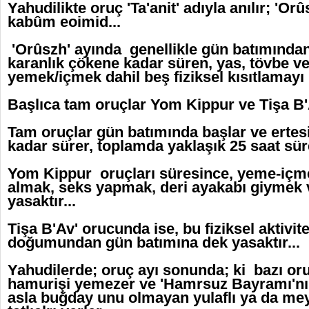
Yahudilikte oruç 'Ta'anit' adıyla anılır; 'Or
kabûm eoimid...
'Orûszh' ayında genellikle gün batımında
karanlık çökene kadar süren, yas, tövbe v
yemek/içmek dahil beş fiziksel kısıtlamayı i
Başlıca tam oruçlar Yom Kippur ve Tişa B'
Tam oruçlar gün batımında başlar ve ertes
kadar sürer, toplamda yaklaşık 25 saat sür
Yom Kippur oruçları süresince, yeme-içme
almak, seks yapmak, deri ayakabı giymek
yasaktır...
Tişa B'Av' orucunda ise, bu fiziksel aktivit
doğumundan gün batımına dek yasaktır...
Yahudilerde; oruç ayı sonunda; ki bazı or
hamurişi yemezer ve 'Hamrsuz Bayramı'nı 
asla buğday unu olmayan yulaflı ya da mey