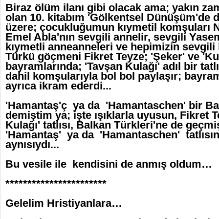
Biraz ölüm ilanı gibi olacak ama; yakın z
olan 10. kitabım 'Gölkentsel Dünüşüm'de 
üzere; çocukluğumun kıymetil komşuları N
Emel Abla'nın sevgili annelir, sevgili Yas
kıymetli anneanneleri ve hepimizin sevgi
Türkü göçmeni Fikret Teyze; 'Şeker' ve 'Ku
bayramlarında; 'Tavşan Kulağı' adıl bir tatl
dahil komşularıyla bol bol paylaşır; bayr
ayrıca ikram ederdi...
'Hamantaş'ç ya da 'Hamantaschen' bir Ba
demiştim ya; işte ışıklarla uyusun, Fikret 
Kulağı' tatlısı, Balkan Türkleri'ne de geçm
'Hamantaş' ya da 'Hamantaschen' tatlısın
aynısıydı...
Bu vesile ile kendisini de anmış oldum…
***********************
Gelelim Hristiyanlara…