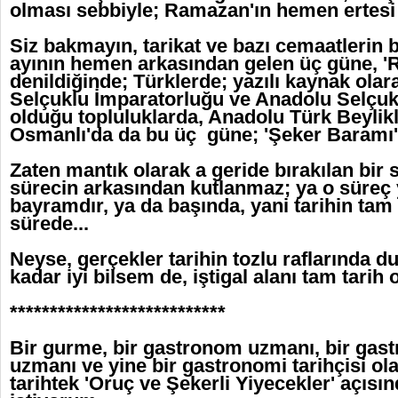
olması sebbiyle; Ramazan'ın hemen ertesi tat
Siz bakmayın, tarikat ve bazı cemaatlerin
ayının hemen arkasından gelen üç güne, 
denildiğinde; Türklerde; yazılı kaynak ola
Selçuklu İmparatorluğu ve Anadolu Selçukl
olduğu topluluklarda, Anadolu Türk Beylikl
Osmanlı'da da bu üç güne; 'Şeker Baramı' d
Zaten mantık olarak a geride bırakılan bir
sürecin arkasından kutlanmaz; ya o süreç
bayramdır, ya da başında, yani tarihin tam
sürede...
Neyse, gerçekler tarihin tozlu raflarında d
kadar iyi bilsem de, iştigal alanı tam tarih o
***************************
Bir gurme, bir gastronom uzmanı, bir gast
uzmanı ve yine bir gastronomi tarihçisi ola
tarihtek 'Oruç ve Şekerli Yiyecekler' açısın