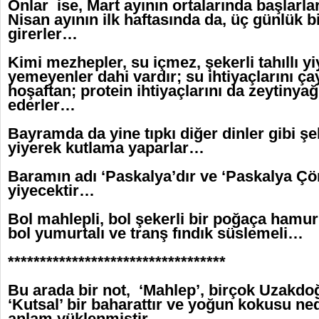
Onlar ise, Mart ayının ortalarında başlarl
Nisan ayının ilk haftasında da, üç günlük 
girerler…
Kimi mezhepler, su içmez, şekerli tahıllı y
yemeyenler dahi vardır; su ihtiyaçlarını ç
hoşaftan; protein ihtiyaçlarını da zeytinyağ
ederler…
Bayramda da yine tıpkı diğer dinler gibi şe
yiyerek kutlama yaparlar…
Baramın adı ‘Paskalya’dır ve ‘Paskalya Çör
yiyecektir…
Bol mahlepli, bol şekerli bir poğaça ham
bol yumurtalı ve tranş fındık süslemeli…
**********************************
Bu arada bir not, ‘Mahlep’, birçok Uzakdo
‘Kutsal’ bir baharattır ve yoğun kokusu ned
anlam yüklenmiştir…