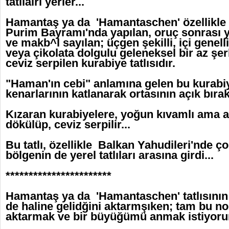
tatlıalrı yerler...
Hamantaş ya da 'Hamantaschen' özellikle
Purim Bayramı'nda yapılan, oruç sonrası 
ve makb^l sayılan; üçgen şekilli, içi genell
veya çikolata dolgulu geleneksel bir az şer
ceviz serpilen kurabiye tatlısıdır.
"Haman'ın cebi" anlamına gelen bu kurabi
kenarlarının katlanarak ortasının açık bırak
Kızaran kurabiyelere, yoğun kıvamlı ama az
dökülüp, ceviz serpilir...
Bu tatlı, özellikle Balkan Yahudileri'nde ç
bölgenin de yerel tatlıları arasına girdi...
***********************
Hamantaş ya da 'Hamantaschen' tatlısının
de haline gelidğini aktarmşıken; tam bu no
aktarmak ve bir büyüğümü anmak istiyoru