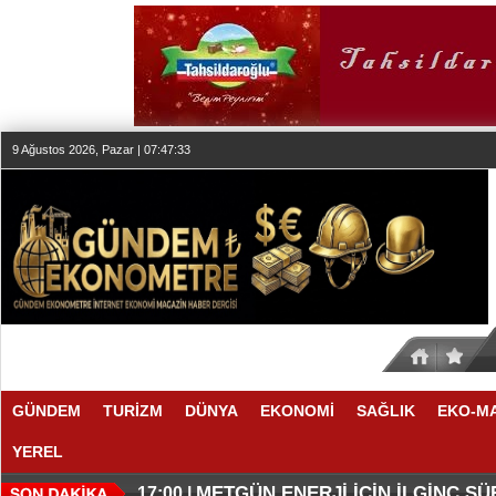
9 Ağustos 2026, Pazar | 07:47:33
GÜNDEM
TURİZM
DÜNYA
EKONOMİ
SAĞLIK
EKO-M
YEREL
O ANLAŞMADA NELER VAR
O TAHMİNDE YÜKSELME VAR
17:11 |
17:08 |
METGÜN ENERJİ İÇİN İLGİNÇ S
17:00 |