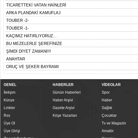
TİCARETTEKİ VATAN HAİNLERİ
ARKA PLANDAKİ KAMUFLAJ
TOUBER -2-
TOUBER -1-
KAÇIMIZ HATIRLIYORUZ...
BU MEZELERLE ŞEREFİNİZE
ŞİMDİ DİYET ZAMANI!!!
ANAHTAR
ORUÇ VE ŞEKER BAYRAMI
GENEL
HABERLER
VİDEOLAR
İletişim
Günün Haberleri
Spor
Künye
Haber Arşivi
Haber
Linkler
Gazete Arşivi
Sağlık
Rss
Köşe Yazarları
Çocuklar
Üye Ol
Tv ve Magazin
Üye Girişi
Amatör