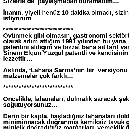
Sizlerle de paylaşmadan duramadım…
İnanın, yiyeli henüz 10 dakika olmadı, siz
istiyorum…
***************************
Övünmek gibi olmasın, gastronomi sektör
olarak adım attığım 1991 yılından bu yana
patentini aldığım ve bizzat bana ait tarif 
Sinem Elgün Yüzgül patentli ve kendisinin y
lezzettir…
Aslında, ‘Lahana Sarma’nın bir versiyonu 
malzemeler çok farklı…
***************************
Öncelikle, lahanaları, dolmalık saracak şek
soğutuyorsunuz…
Derin bir kapta, haşladığnız lahanaları do
miniminnacak doğranmış kemiksiz tavuk gö
minicik doğradığnız mantarları, yemeklik 