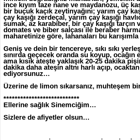
ince kıyım taze nane ve maydanozu, üç ka
bir buçuk kaçık zeytinyağını; yarım çay kaş
çay kaşığı zerdeçal, yarım çay kaşığı havlı
sumak, az karabiber, bir çay kaşığı tarçın ve
domates ve biber salçası ile beraber harm
maharetinize göre, lahanaları bu karışıml
Geniş ve dein bir tencereye, sıkı sıkı yerleş
sınırda geçecek oranda su koyup, ocağın 
ama kısık ateşte yaklaşık 20-25 dakika piş
dakika daha ateşin altnı harlı açıp, ocaktan
ediyorsunuz…
Üzerine de limon sıkarsanız, muhteşem bi
***************************
Ellerine sağlık Sinemciğim…
Sizlere de afiyetler olsun…