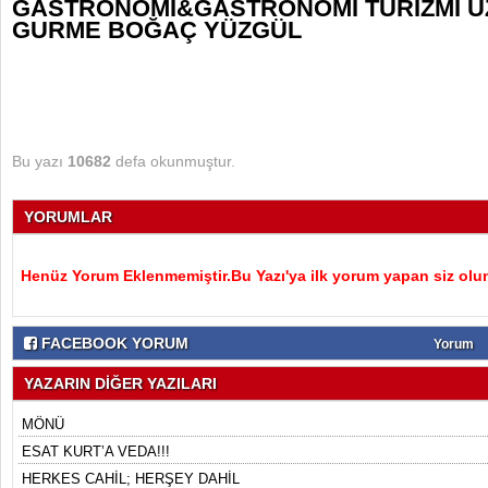
GASTRONOMİ&GASTRONOMİ TURİZMİ U
GURME BOĞAÇ YÜZGÜL
Bu yazı
10682
defa okunmuştur.
YORUMLAR
Henüz Yorum Eklenmemiştir.Bu Yazı'ya ilk yorum yapan siz olu
FACEBOOK YORUM
Yorum
YAZARIN DİĞER YAZILARI
MÖNÜ
ESAT KURT’A VEDA!!!
HERKES CAHİL; HERŞEY DAHİL