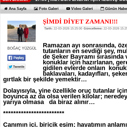
İŞTE HONOR MAGIC V6
TECNO'DA YENİLİKLER VAR
THY REKOR KIRMAYI SEVİYOR
ÖZEL FİYATLARLA GELDİLER
12:17 |
12:02 |
11:56 |
11:53 |
Ana Sayfa
Foto Galeri
Video Galeri
Günün Haber
ŞİMDİ DİYET ZAMANI!!!
Tarih:
22-03-2026 15:25:00
Güncelleme:
22-03-2026 15:2
Ramazan ayı sonrasında, özel
BOĞAÇ YÜZGÜL
tutanların en sevdiği şey, mu
de Şeker Bayramı sırasında 
konuklar için hazırlanan, ge
gidilen evlerde onlaın konukla
baklavaları, kadayıfları, şeke
gırtlak bir şekilde yemektir…
Dolayısıyla, yine özellikle oruç tutanlar i
boyunca az da olsa verilen kilolar; nered
yarıya olmasa da biraz alınır…
************************
Canımın içi, biricik eşim; hayatımın anlam