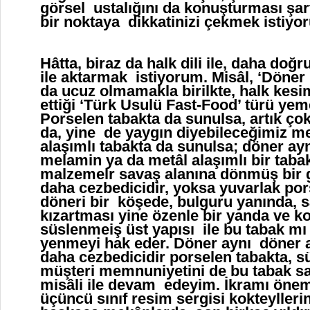
görsel ustalığını da konuşturması şar
bir noktaya dikkatinizi çekmek istiyo
Hâtta, biraz da halk dili ile, daha doğ
ile aktarmak istiyorum. Misâl, ‘Döne
da ucuz olmamakla birilkte, halk kesi
ettiği ‘Türk Usulü Fast-Food’ türü yem
Porselen tabakta da sunulsa, artık ço
da, yine de yaygın diyebileceğimiz m
alaşımlı tabakta da sunulsa; döner ayn
melamin ya da metâl alaşımlı bir tabak
malzemelr savaş alanına dönmüş bir 
daha cezbedicidir, yoksa yuvarlak pors
döneri bir köşede, bulguru yanında, s
kızartması yine özenle bir yanda ve ko
süslenmeiş üst yapısı ile bu tabak mı 
yenmeyi hak eder. Döner aynı döner a
daha cezbedicidir porselen tabakta, sü
müşteri memnuniyetini de bu tabak sa
misâli ile devam edeyim. İkramı ön
üçüncü sınıf resim sergisi kokteylleri