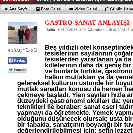
İŞTE HONOR MAGIC V6
TECNO'DA YENİLİKLER VAR
THY REKOR KIRMAYI SEVİYOR
ÖZEL FİYATLARLA GELDİLER
12:17 |
12:02 |
11:56 |
11:53 |
Ana Sayfa
Foto Galeri
Video Galeri
Günün Haber
GASTRO-SANAT ANLAYIŞI
Tarih:
15-03-2026 16:16:00
Güncelleme:
15-03-2026 16:1
Beş yıldızlı otel konseptind
BOĞAÇ YÜZGÜL
tesislerinin sayılarının çoğa
tesislerden yararlanan ya d
kitlelerinin daha da geniş bi
ve bunlarla birlikte, gastron
halkın mutfaktan ya da yeme
geleneksel kültürün üstünde bir boyu
mutfak sanatları konusu da hemen her 
çekmeye başladı. Yien sayıları hızla 
düzeydeki gastronomi okulları da; ye
teknikleri ile beraber; sanat eseri ta
yapmayı da öğretmekte. Yemek yapma
olduğunu düşünecek olursak; usta bir 
bir tabakla, sanatçının boyadığı bir tu
değerlendirilebilmesi için; şefin lezzet