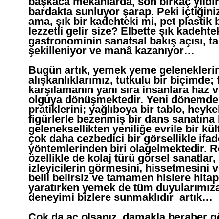
başkaca mekânlarda, son birkaç yıldı
bardakta sunluyor şarap. Peki içtiğini
ama, şık bir kadehteki mi, pet plastik
lezzetli gelir size? Elbette şık kadehte
gastronominin sanatsal bakış açısı, 
şekilleniyor ve manâ kazanıyor…
Bugün artık, yemek yeme gelenekleri
alışkanlıklarımız, tutkulu bir biçimde; f
karşılamanın yanı sıra insanlara haz v
olguya dönüşmektedir. Yeni dönemde
pratiklerini; yağlıboya bir tablo, heyke
figürlerle bezenmiş bir dans sanatına
geleneksellikten yeniliğe evrile bir kü
çok daha cezbedici bir görsellikle ifad
yöntemlerinden biri olagelmektedir. R
özellikle de kolaj türü görsel sanatlar
izleyicilerin görmesini, hissetmesini 
belli belirsiz ve tamamen hislere hita
yaratırken yemek de tüm duyularımıza
deneyimi bizlere sunmaklıdır artık…
Çok da aç olsanız, damakla beraber g