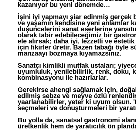
kazanıyor bu yeni dönemde…
İşini iyi yapmayı şiar edinmiş gerçek b
ve yaşamın kendisine yeni anlamlar k
düşüncelerini sanat eserlerine yansıtı
olarak tabir edebileceğimiz bir gastr
ele alırsak; daha iyi, lezzetli ve este
için fikirler üretir. Bazen tabağı öyle s
manzaayı bozmaya kıyamazsınız.
Sanatçı kimlikli mutfak ustaları; yiyece
uyumluluk, yenilebilirlik, renk, doku, 
kombinasyonu ile hazırlarlar.
Gerekirse ahengi sağlamak için, doğal
edilmiş sebze ve meyve özlü renlend
yaarlanabilirler, yeter ki uyum olsun.
seçmeleri ve dönüştürmeleri bir yaratıc
Bu yolla da, sanatsal gastronomi ala
üretkenlik hem de yaratıcılık ön plan