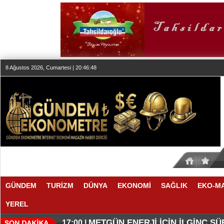
8 Ağustos 2026, Cumartesi | 20:46:49
GÜNDEM
TURİZM
DÜNYA
EKONOMİ
SAĞLIK
EKO-M
YEREL
O ANLAŞMADA NELER VAR
O TAHMİNDE YÜKSELME VAR
17:11 |
17:08 |
METGÜN ENERJİ İÇİN İLGİNÇ S
17:00 |