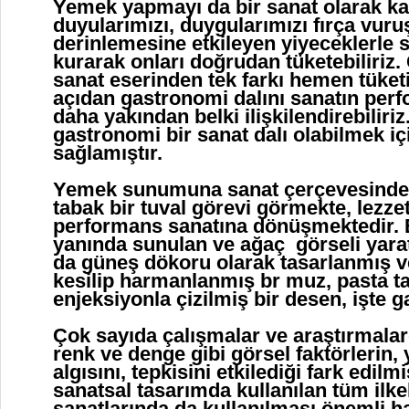
Yemek yapmayı da bir sanat olarak ka
duyularımızı, duygularımızı fırça vuru
derinlemesine etkileyen yiyeceklerle s
kurarak onları doğrudan tüketebiliriz
sanat eserinden tek farkı hemen tüketi
açıdan gastronomi dalını sanatın per
daha yakından belki ilişkilendirebiliriz
gastronomi bir sanat dalı olabilmek iç
sağlamıştır.
Yemek sunumuna sanat çerçevesinde
tabak bir tuval görevi görmekte, lezze
performans sanatına dönüşmektedir. 
yanında sunulan ve ağaç görseli yarat
da güneş dökoru olarak tasarlanmış 
kesilip harmanlanmış br muz, pasta t
enjeksiyonla çizilmiş bir desen, işte 
Çok sayıda çalışmalar ve araştırmalar
renk ve denge gibi görsel faktörlerin,
algısını, tepkisini etkilediği fark edil
sanatsal tasarımda kullanılan tüm ilke
sanatlarında da kullanılması önemli ha