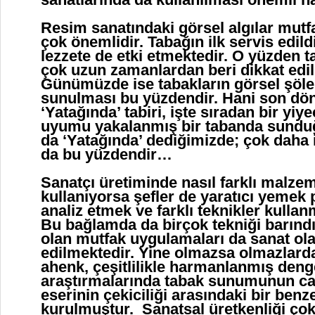
Resim sanatındaki görsel algılar mutf
çok önemlidir. Tabağın ilk servis edild
lezzete de etki etmektedir. O yüzden 
çok uzun zamanlardan beri dikkat edi
Günümüzde ise tabakların görsel şöle
sunulması bu yüzdendir. Hani son dö
‘Yatağında’ tabiri, işte sıradan bir yiye
uyumu yakalanmış bir tabanda sundu
da ‘Yatağında’ dediğimizde; çok daha 
da bu yüzdendir…
Sanatçı üretiminde nasıl farklı malzem
kullanıyorsa şefler de yaratıcı yemek 
analiz etmek ve farklı teknikler kull
Bu bağlamda da birçok tekniği barındı
olan mutfak uygulamaları da sanat ol
edilmektedir. Yine olmazsa olmazlard
ahenk, çeşitlilikle harmanlanmış deng
araştırmalarında tabak sunumunun ca
eserinin çekiciliği arasındaki bir benzer
kurulmuştur. Sanatsal üretkenliği çok