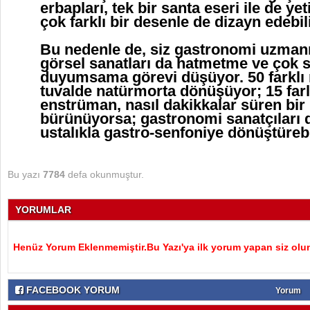
erbapları, tek bir santa eseri ile de y
çok farklı bir desenle de dizayn edebi
Bu nedenle de, siz gastronomi uzmanı
görsel sanatları da hatmetme ve çok s
duyumsama görevi düşüyor. 50 farklı r
tuvalde natürmorta dönüşüyor; 15 farlı
enstrüman, nasıl dakikkalar süren bir
bürünüyorsa; gastronomi sanatçıları da
ustalıkla gastro-senfoniye dönüştüreb
Bu yazı
7784
defa okunmuştur.
YORUMLAR
Henüz Yorum Eklenmemiştir.Bu Yazı'ya ilk yorum yapan siz olu
FACEBOOK YORUM
Yorum