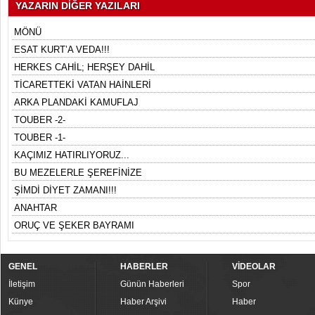
YAZARIN DİĞER YAZILARI
MÖNÜ
ESAT KURT’A VEDA!!!
HERKES CAHİL; HERŞEY DAHİL
TİCARETTEKİ VATAN HAİNLERİ
ARKA PLANDAKİ KAMUFLAJ
TOUBER -2-
TOUBER -1-
KAÇIMIZ HATIRLIYORUZ...
BU MEZELERLE ŞEREFİNİZE
ŞİMDİ DİYET ZAMANI!!!
ANAHTAR
ORUÇ VE ŞEKER BAYRAMI
GENEL
HABERLER
VİDEOLAR
İletişim
Günün Haberleri
Spor
Künye
Haber Arşivi
Haber