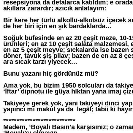
resepsiyona da defalarca katıldım; e orad
akıllara zarardır; azıcık anlatayım:
Bir kere her türlü alkollü-alkolsüz içecek s
de her biri için en şık bardaklarda…
Soğuk büfesinde en az 20 çeşit meze, 10-15
ürünleri; en az 10 çeşit salata malzemesi, en
en az 5 çeşit meyve; sıckalarda ise bazen 
döner, tavuk şiş pilav; bazen de en az 8 çeşi
ara sıcak tarzı yiyecek…
Bunu yazanı hiç gördünüz mü?
Ama yok, bu bizim 1950 solcuları da takiye
‘İftar’ dipnotu ile güya hlktan yana imaj ç
Takiyeye gerek yok, yani takiyeyi dinci yap
yapıncı mı makul ya da legâl; tabii ki hay
***************************
Madem, ‘Boyalı Basın’a karşısınız; o zaman
‘Boyalı’sı olmayın…