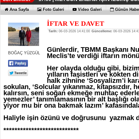
İŞTE HONOR MAGIC V6
TECNO'DA YENİLİKLER VAR
THY REKOR KIRMAYI SEVİYOR
ÖZEL FİYATLARLA GELDİLER
12:17 |
12:02 |
11:56 |
11:53 |
Ana Sayfa
Foto Galeri
Video Galeri
Günün Haber
İFTAR VE DAVET
Tarih:
06-03-2026 14:41:00
Güncelleme:
06-03-2026 14:4
Günlerdir, TBMM Başkanı N
BOĞAÇ YÜZGÜL
Meclis’te verdiği iftarın m
Her olayda olduğu gibi, bizim
yılların faşistleri ve kökten d
halk zihnine ‘Sosyalizm’i ka
sokulan, ‘Solcular yıkanmaz, kitapsızdır, 
kalırsın, seni soğan ekmeğe muhtaç ederle
yemezler’ tanımlamasının bir alt başlığı ola
yiyor mu bir ona bakmak lazım’ kafasında
Haliyle işin özünü ve doğrusunu yazmak
***************************