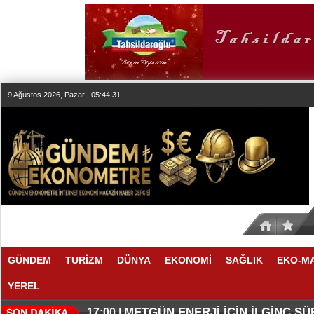
9 Ağustos 2026, Pazar | 05:44:31
GÜNDEM
TURİZM
DÜNYA
EKONOMİ
SAĞLIK
EKO-M
YEREL
O ANLAŞMADA NELER VAR
O TAHMİNDE YÜKSELME VAR
17:11 |
17:08 |
METGÜN ENERJİ İÇİN İLGİNÇ S
17:00 |