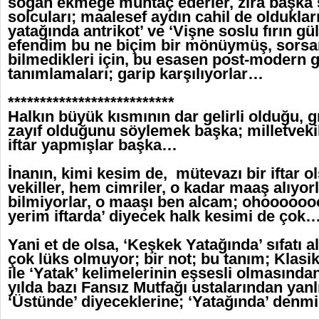
soğan ekmeğe muhtaç ederler, zira başka 
solcuları; maalesef aydın cahil de oldukları
yatağında antrikot’ ve ‘Vişne soslu fırın gü
efendim bu ne biçim bir mönüymüş, sorsa
bilmedikleri için, bu esasen post-modern
tanımlamaları; garip karşılıyorlar…
**************************
Halkın büyük kısmının dar gelirli olduğu, 
zayıf olduğunu söylemek başka; milletvekil
iftar yapmışlar başka…
İnanın, kimi kesim de, mütevazı bir iftar 
vekiller, hem cimriler, o kadar maaş alıyor
bilmiyorlar, o maaşı ben alcam; ohoooooo
yerim iftarda’ diyecek halk kesimi de çok
Yani et de olsa, ‘Keşkek Yatağında’ sıfatı a
çok lüks olmuyor; bir not; bu tanım; Klasik
ile ‘Yatak’ kelimelerinin eşsesli olmasında
yılda bazı Fansız Mutfağı ustalarından yanlı
‘Üstünde’ diyeceklerine; ‘Yatağında’ denm