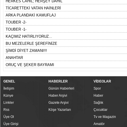
HERKES CAHİL; HERŞEY DAHİL
TİCARETTEKİ VATAN HAİNLERİ
ARKA PLANDAKİ KAMUFLAJ
TOUBER -2-
TOUBER -1-
KAÇIMIZ HATIRLIYORUZ...
BU MEZELERLE ŞEREFİNİZE
ŞİMDİ DİYET ZAMANI!!!
ANAHTAR
ORUÇ VE ŞEKER BAYRAMI
GENEL
HABERLER
VİDEOLAR
İletişim
Günün Haberleri
Spor
Künye
Haber Arşivi
Haber
Linkler
Gazete Arşivi
Sağlık
Rss
Köşe Yazarları
Çocuklar
Üye Ol
Tv ve Magazin
Üye Girişi
Amatör