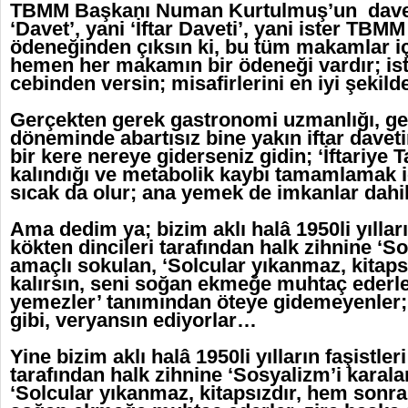
TBMM Başkanı Numan Kurtulmuş’un daveti
‘Davet’, yani ‘İftar Daveti’, yani ister TBM
ödeneğinden çıksın ki, bu tüm makamlar içi
hemen her makamın bir ödeneği vardır; is
cebinden versin; misafirlerini en iyi şekil
Gerçekten gerek gastronomi uzmanlığı, ge
döneminde abartısız bine yakın iftar davet
bir kere nereye giderseniz gidin; ‘İftariye 
kalındığı ve metabolik kaybı tamamlamak iç
sıcak da olur; ana yemek de imkanlar dahil
Ama dedim ya; bizim aklı halâ 1950li yılları
kökten dincileri tarafından halk zihnine ‘S
amaçlı sokulan, ‘Solcular yıkanmaz, kitaps
kalırsın, seni soğan ekmeğe muhtaç ederle
yemezler’ tanımından öteye gidemeyenler
gibi, veryansın ediyorlar…
Yine bizim aklı halâ 1950li yılların faşistler
tarafından halk zihnine ‘Sosyalizm’i karal
‘Solcular yıkanmaz, kitapsızdır, hem sonra 