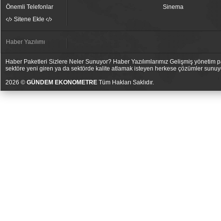
Önemli Telefonlar
Sinema
Sitene Ekle
Haber Yazılımı
Haber Paketleri Sizlere Neler Sunuyor? Haber Yazılımlarımız Gelişmiş yönetim pan
sektöre yeni giren ya da sektörde kalite atlamak isteyen herkese çözümler sunuy
2026 ©
GÜNDEM EKONOMETRE
Tüm Hakları Saklıdır.