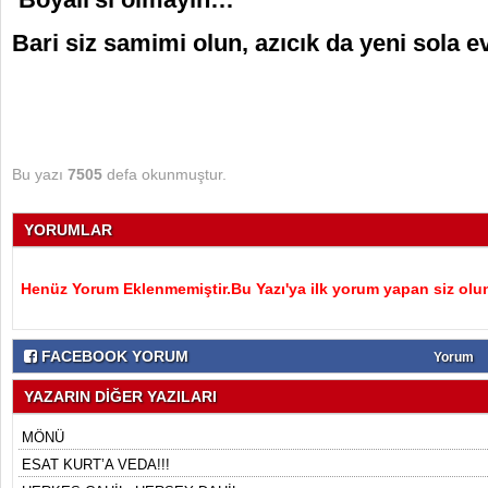
Bari siz samimi olun, azıcık da yeni sola e
Bu yazı
7505
defa okunmuştur.
YORUMLAR
Henüz Yorum Eklenmemiştir.Bu Yazı'ya ilk yorum yapan siz olu
FACEBOOK YORUM
Yorum
YAZARIN DİĞER YAZILARI
MÖNÜ
ESAT KURT’A VEDA!!!