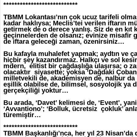
***************************
TBMM Lokantası’nın çok ucuz tarifeli olması
kadar haklıysa; Meclis’tei verilen iftarın mük
getirmek de o derece yanlış. Siz de en kıt 
geçinnelerden de olsanız; evinize misafir 
de iftara geleceği zaman, özenirsiniz…
Bu kafayla muhalefet yapmak; aydtın ve ç
hiçbir şey kazandırmaz. Halkçı ve sol kes
mdern, elitist bir çağdaşlığa ulaşırsa; o z
olacaktır siyasette; yoksa ‘Dağdaki Çoban 
milletvekili de, akademisyen de, nalbur da e
eşillik olabilse de, bilimsel, sosyolojik ya d
gerçekçiliği yoktur…
Bu arada, ‘Davet’ kelimesi de, ‘Event’, yan
‘Avvantiono’; ‘Bolluk, ücretsiz çokluk’ an
türemiştir…
***************************
TBMM Başkanlığı’nca, her yıl 23 Nisan’da