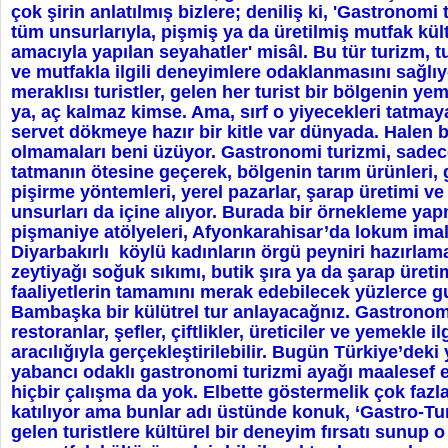
çok şirin anlatılmış bizlere; deniliş ki, 'Gastronomi 
tüm unsurlarıyla, pişmiş ya da üretilmiş mutfak kü
amacıyla yapılan seyahatler' misâl. Bu tür turizm, t
ve mutfakla ilgili deneyimlere odaklanmasını sağlıyo
meraklısı turistler, gelen her turist bir bölgenin y
ya, aç kalmaz kimse. Ama, sırf o yiyecekleri tatmay
servet dökmeye hazır bir kitle var dünyada. Halen b
olmamaları beni üzüyor. Gastronomi turizmi, sadec
tatmanın ötesine geçerek, bölgenin tarım ürünleri,
pişirme yöntemleri, yerel pazarlar, şarap üretimi ve 
unsurları da içine alıyor. Burada bir örnekleme yap
pişmaniye atölyeleri, Afyonkarahisar’da lokum imal
Diyarbakırlı köylü kadınların örgü peyniri hazırla
zeytiyağı soğuk sıkımı, butik şıra ya da şarap üreti
faaliyetlerin tamamını merak edebilecek yüzlerce gu
Bambaşka bir külütrel tur anlayacağnız. Gastronomi
restoranlar, şefler, çiftlikler, üreticiler ve yemekle ilg
aracılığıyla gerçekleştirilebilir. Bugün Türkiye’deki 
yabancı odaklı gastronomi turizmi ayağı maalesef e
hiçbir çalışma da yok. Elbette göstermelik çok faz
katılıyor ama bunlar adı üstünde konuk, ‘Gastro-Tur
gelen turistlere kültürel bir deneyim fırsatı sunup 