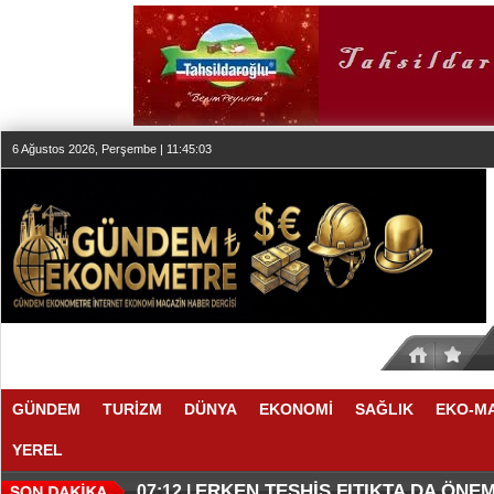
6 Ağustos 2026, Perşembe | 11:45:03
GÜNDEM
TURİZM
DÜNYA
EKONOMİ
SAĞLIK
EKO-M
YEREL
KLASİK MÜZİK YAYINCILIĞINDA
DÜZENLEMEYİ DESTEKLİYORLA
07:27 |
07:17 |
ERKEN TEŞHİS FITIKTA DA ÖNEM
07:12 |