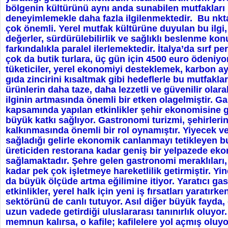
bölgenin kültürünü aynı anda sunabilen mutfakları
deneyimlemekle daha fazla ilgilenmektedir. Bu nkta
çok önemli. Yerel mutfak kültürüne duyulan bu ilgi, ç
değerler, sürdürülebilirlik ve sağlıklı beslenme kon
farkındalıkla paralel ilerlemektedir. İtalya’da sırf 
çok da butik turlara, üç gün için 4500 euro ödeniy
tüketiciler, yerel ekonomiyi desteklemek, karbon ay
gıda zincirini kısaltmak gibi hedeflerle bu mutfakla
ürünlerin daha taze, daha lezzetli ve güvenilir olar
ilginin artmasında önemli bir etken olagelmiştir. G
kapsamında yapılan etkinlikler şehir ekonomisine
büyük katkı sağlıyor. Gastronomi turizmi, şehirler
kalkınmasında önemli bir rol oynamıştır. Yiyecek ve
sağladığı gelirle ekonomik canlanmayı tetikleyen bu
üreticiden restorana kadar geniş bir yelpazede ek
sağlamaktadır. Şehre gelen gastronomi meraklıları, 
kadar pek çok işletmeye hareketlilik getirmiştir. Yi
da büyük ölçüde artma eğilimine itiyor. Yaratıcı ga
etkinlikler, yerel halk için yeni iş fırsatları yaratırk
sektörünü de canlı tutuyor. Asıl diğer büyük fayda,
uzun vadede getirdiği uluslararası tanınırlık oluyor.
memnun kalırsa, o kafile; kafilelere yol açmış oluy