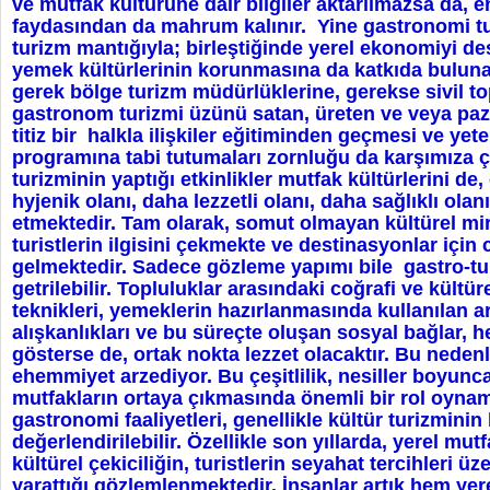
ve mutfak kültürüne dair bilgiler aktarılmazsa da, e
faydasından da mahrum kalınır. Yine gastronomi tur
turizm mantığıyla; birleştiğinde yerel ekonomiyi de
yemek kültürlerinin korunmasına da katkıda buluna
gerek bölge turizm müdürlüklerine, gerekse sivil t
gastronom turizmi üzünü satan, üreten ve veya paz
titiz bir halkla ilişkiler eğitiminden geçmesi ve yete
programına tabi tutumaları zornluğu da karşımıza 
turizminin yaptığı etkinlikler mutfak kültürlerini de, 
hyjenik olanı, daha lezzetli olanı, daha sağlıklı ol
etmektedir. Tam olarak, somut olmayan kültürel mira
turistlerin ilgisini çekmekte ve destinasyonlar için
gelmektedir. Sadece gözleme yapımı bile gastro-turi
getrilebilir. Topluluklar arasındaki coğrafi ve kültürel
teknikleri, yemeklerin hazırlanmasında kullanılan ar
alışkanlıkları ve bu süreçte oluşan sosyal bağlar, he
gösterse de, ortak nokta lezzet olacaktır. Bu nedenl
ehemmiyet arzediyor. Bu çeşitlilik, nesiller boyunca
mutfakların ortaya çıkmasında önemli bir rol oynam
gastronomi faaliyetleri, genellikle kültür turizminin
değerlendirilebilir. Özellikle son yıllarda, yerel mu
kültürel çekiciliğin, turistlerin seyahat tercihleri ü
yarattığı gözlemlenmektedir. İnsanlar artık hem yer