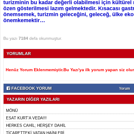
turizminin bu kadar değerli olabilmesi için kültüre
özen gösterilmesi lazım gelmektedir. Kısacası gast
önemsemek, turizmin geleceğini, geleceğ, ülke ek
önemkemektir…
Bu yazı
7184
defa okunmuştur.
YORUMLAR
Henüz Yorum Eklenmemiştir.Bu Yazı'ya ilk yorum yapan siz olu
FACEBOOK YORUM
Yorum
YAZARIN DİĞER YAZILARI
MÖNÜ
ESAT KURT’A VEDA!!!
HERKES CAHİL; HERŞEY DAHİL
TİCARETTEKİ VATAN HAİNLERİ