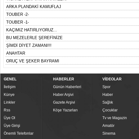
ARKA PLANDAKİ KAMUFLAJ
TOUBER -2-
TOUBER -1-
KAÇIMIZ HATIRLIYORUZ...
BU MEZELERLE ŞEREFİNİZE
ŞİMDİ DİYET ZAMANI!!!
ANAHTAR
ORUÇ VE ŞEKER BAYRAMI
GENEL
HABERLER
VİDEOLAR
İletişim
Günün Haberleri
Spor
Künye
Haber Arşivi
Haber
Linkler
Gazete Arşivi
Sağlık
Rss
Köşe Yazarları
Çocuklar
Üye Ol
Tv ve Magazin
Üye Girişi
Amatör
Önemli Telefonlar
Sinema