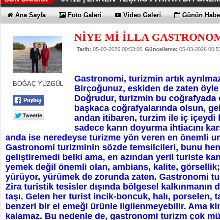
KAYIP RAKAMLARI BİLE KORKU
EN İYİLER DEĞİL EN UYGUNLAR
KOÇ GİBİ YATIRIM YAPTILAR
DÖRT ŞİRKET DAHA!!!
FUJİTSU'DAN YENİ RENK
06:33 |
06:28 |
06:23 |
06:17 |
06:13 |
Ana Sayfa
Foto Galeri
Video Galeri
Günün Haber
NİYE Mİ İLLA GASTRONO
Tarih:
05-03-2026 00:53:00
Güncelleme:
05-03-2026 00:5
Gastronomi, turizmin artık ayrılmaz
BOĞAÇ YÜZGÜL
Birçoğunuz, eskiden de zaten öyle
Doğrudur, turizmin bu coğrafyada 
başkaca coğrafyalarında olsun, ge
andan itibaren, turzim ile iç içeyd
sadece karın doyurma ihtiacını ka
anda ise neredeyse turizme yön veren en önemli un
Gastronomi turizminin sözde temsilcileri, bunu he
geliştiremedi belki ama, en azından yeril turiste kan
yemek değil önemli olan, ambians, kalite, görsellik;
yürüyor, yürümek de zorunda zaten. Gastronomi tu
Zira turistik tesisler dışında bölgesel kalkınmanın
taşı. Gelen her turist incik-boncuk, halı, porselen, 
benzeri bir el emeği ürünle ilgilenmeyebilir. Ama k
kalamaz. Bu nedenle de, gastronomi turizm çok mü