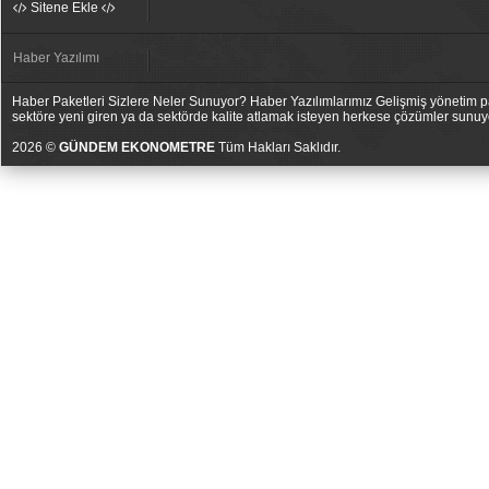
Sitene Ekle
Haber Yazılımı
Haber Paketleri Sizlere Neler Sunuyor? Haber Yazılımlarımız Gelişmiş yönetim pan
sektöre yeni giren ya da sektörde kalite atlamak isteyen herkese çözümler sunuy
2026 ©
GÜNDEM EKONOMETRE
Tüm Hakları Saklıdır.