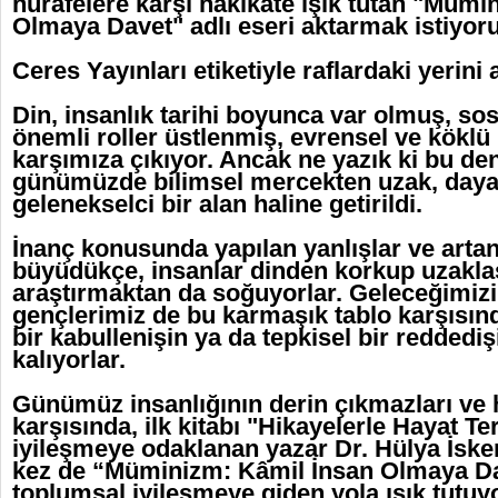
hurafelere karşı hakikate ışık tutan "Mümi
Olmaya Davet" adlı eseri aktarmak istiyo
Ceres Yayınları etiketiyle raflardaki yerini
Din, insanlık tarihi boyunca var olmuş, so
önemli roller üstlenmiş, evrensel ve köklü 
karşımıza çıkıyor. Ancak ne yazık ki bu den
günümüzde bilimsel mercekten uzak, daya
gelenekselci bir alan haline getirildi.
İnanç konusunda yapılan yanlışlar ve artan
büyüdükçe, insanlar dinden korkup uzaklaş
araştırmaktan da soğuyorlar. Geleceğimizi
gençlerimiz de bu karmaşık tablo karşısın
bir kabullenişin ya da tepkisel bir reddedi
kalıyorlar.
Günümüz insanlığının derin çıkmazları ve ha
karşısında, ilk kitabı "Hikayelerle Hayat Ter
iyileşmeye odaklanan yazar Dr. Hülya İsk
kez de “Müminizm: Kâmil İnsan Olmaya Dave
toplumsal iyileşmeye giden yola ışık tutuyo