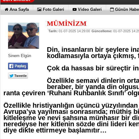
Ana Sayfa
Foto Galeri
Video Galeri
Günün Haber
MÜMİNİZM
Tarih:
01-07-2025 14:29:00
Güncelleme:
01-07-2025 14:2
Din, insanların bir şeylere i
kodlamasıyla ortaya çıkmış, f
Sinem Elgün
Çok da hassas bir süreçtir 
Özellikle semavi dinlerin orta
beraber, bir yanda din olgusu
ranta çeviren ‘Ruhani Ruhbanlık Sınıfı’ 
Özellikle hristiyanlığın üçüncü yüzyılından
Avrupa’ya yayılması sonrasında; müthiş bi
kitleleşme ve nevi şahsına münhasır bir d
neredeyse her kitlenin sözde dini lideri ken
diye dikte ettirmeye başlamıtır…