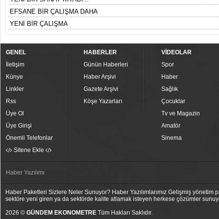
EFSANE BİR ÇALIŞMA DAHA
YENİ BİR ÇALIŞMA
GENEL
HABERLER
VİDEOLAR
İletişim
Günün Haberleri
Spor
Künye
Haber Arşivi
Haber
Linkler
Gazete Arşivi
Sağlık
Rss
Köşe Yazarları
Çocuklar
Üye Ol
Tv ve Magazin
Üye Girişi
Amatör
Önemli Telefonlar
Sinema
Sitene Ekle
Haber Yazılımı
Haber Paketleri Sizlere Neler Sunuyor? Haber Yazılımlarımız Gelişmiş yönetim pan
sektöre yeni giren ya da sektörde kalite atlamak isteyen herkese çözümler sunuy
2026 ©
GÜNDEM EKONOMETRE
Tüm Hakları Saklıdır.