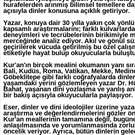
hurafelerden arınmış bilimsel temellere da
açısıyla dinler konusuna açıklık getiriyor.
Yazar, konuya dair 30 yılla yakın çok yönl
kapsamlı araştırmalarını; farklı kulvarlardak
deneyimleri ve tecrübelerinin birikimiyle 
merceğinde analiz ediyor. Akıl ve gönül s
geçirilerek vücuda getirilmiş bu özel çalış
etiketiyle hayat bulup okuyucularla buluştu
Kur'an'ın birçok mealini okumanın yanı sır
Bali, Kudüs, Roma, Vatikan, Mekke, Medin
Göbeklitepe gibi farklı coğrafyalarda dinler
yaşamdaki yerini gözlemleyen yazar Dr. H
Bahat, yaşanan dini yozlaşma ve yanlış anl
bir bakış açısıyla okuyucularla paylaşıyor.
Eser, dinler ve dini ideolojiler üzerine yaz
araştırma ve değerlendirmelerini gözler ö
Kur'an meallerinin tamamına değil, bugün
anlaşılmasında ve yorumlanmasında zorluk
öncelik veriyor. Ayrıca, bütün dinlerin gele