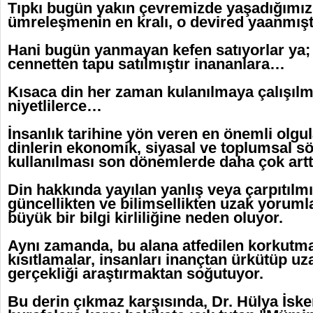
Tıpkı bugün yakın çevremizde yaşadığımız 
ümreleşmenin en kralı, o devired yaanmış
Hani bugün yanmayan kefen satıyorlar ya
cennetten tapu satılmıştır inananlara…
Kısaca din her zaman kulanılmaya çalışılmı
niyetlilerce…
İnsanlık tarihine yön veren en önemli olgul
dinlerin ekonomik, siyasal ve toplumsal s
kullanılması son dönemlerde daha çok artt
Din hakkında yayılan yanlış veya çarpıtılmı
güncellikten ve bilimsellikten uzak yorumla
büyük bir bilgi kirliliğine neden oluyor.
Aynı zamanda, bu alana atfedilen korkutmal
kısıtlamalar, insanları inançtan ürkütüp uz
gerçekliği araştırmaktan soğutuyor.
Bu derin çıkmaz karşısında, Dr. Hülya İsk