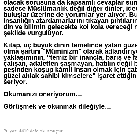
olacak sorusuna da kapsamlı cevaplar sun
sadece Müslümanlık değil diğer dinler, ideo
buluşlar üzerine de yorumlar yer alıyor. B
insanlığın atardamarlarını tıkayan pıhtıla
din ve bilimin gelecekte kol kola vereceği 
şekilde vurguluyor.
Kitap, üç büyük dinin temelinde yatan güzel
olma şartını "Müminizm" olarak adlandırı
yaklaşımının, “temiz bir inançla, barış ve 
çalışan, adaletten şaşmayan, batılın değil b
peşinden koşup kâmil insan olmak için çaba
güzel ahlak sahibi kimselere" işaret ettiği
seriyor.
Okumanızı öneriyorum…
Görüşmek ve okunmak dileğiyle…
Bu yazı
4410
defa okunmuştur.