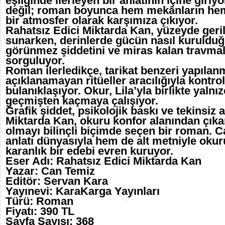
eşliğinde ilerleyen bir anlatının içine giriy
değil; roman boyunca hem mekânların hem 
bir atmosfer olarak karşımıza çıkıyor.
Rahatsız Edici Miktarda Kan, yüzeyde geril
sunarken, derinlerde gücün nasıl kurulduğ
görünmez şiddetini ve miras kalan travma
sorguluyor.
Roman ilerledikçe, tarikat benzeri yapılanma
açıklanamayan ritüeller aracılığıyla kontrol
bulanıklaşıyor. Okur, Lila’yla birlikte yalnı
geçmişten kaçmaya çalışıyor.
Grafik şiddet, psikolojik baskı ve tekinsiz
Miktarda Kan, okuru konfor alanından çıka
olmayı bilinçli biçimde seçen bir roman.
anlatı dünyasıyla hem de alt metniyle okur
karanlık bir edebi evren kuruyor.
Eser Adı: Rahatsız Edici Miktarda Kan
Yazar: Can Temiz
Editör: Servan Kara
Yayınevi: KaraKarga Yayınları
Türü: Roman
Fiyatı: 390 TL
Sayfa Sayısı: 368