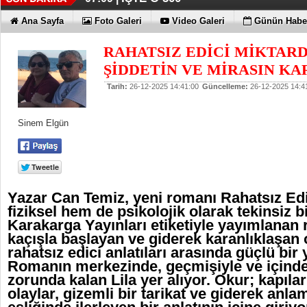
Ana Sayfa
Foto Galeri
Video Galeri
Günün Haber
RAHATSIZ EDİCİ MİKTARD
ŞİDDETİN VE MİRASIN K
Tarih:
26-12-2025 14:41:00
Güncelleme:
26-12-2025 14:4
Sinem Elgün
Yazar Can Temiz, yeni romanı Rahatsız Ed
fiziksel hem de psikolojik olarak tekinsiz b
Karakarga Yayınları etiketiyle yayımlanan 
kaçışla başlayan ve giderek karanlıklaşan
rahatsız edici anlatıları arasında güçlü bir 
Romanın merkezinde, geçmişiyle ve içind
zorunda kalan Lila yer alıyor. Okur; kapılar
olaylar, gizemli bir tarikat ve giderek anla