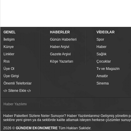
GENEL
HABERLER
VİDEOLAR
İletişim
Günün Haberleri
Spor
Künye
Haber Arşivi
Haber
Linkler
Gazete Arşivi
Sağlık
Rss
Köşe Yazarları
Çocuklar
Üye Ol
Tv ve Magazin
Üye Girişi
Amatör
Önemli Telefonlar
Sinema
Sitene Ekle
Haber Yazılımı
Haber Paketleri Sizlere Neler Sunuyor? Haber Yazılımlarımız Gelişmiş yönetim pan
sektöre yeni giren ya da sektörde kalite atlamak isteyen herkese çözümler sunuy
2026 ©
GÜNDEM EKONOMETRE
Tüm Hakları Saklıdır.