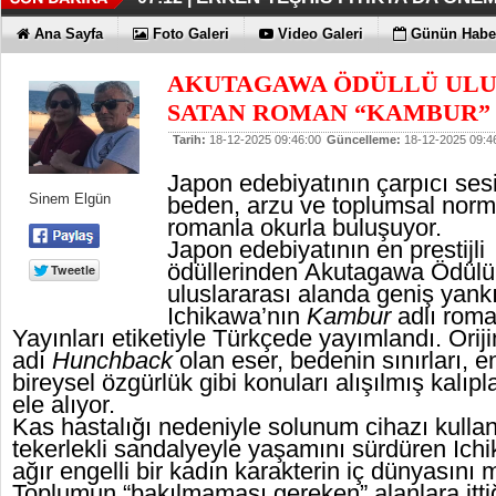
KAYIP RAKAMLARI BİLE KORKU
EN İYİLER DEĞİL EN UYGUNLAR
KOÇ GİBİ YATIRIM YAPTILAR
DÖRT ŞİRKET DAHA!!!
FUJİTSU'DAN YENİ RENK
06:33 |
06:28 |
06:23 |
06:17 |
06:13 |
Ana Sayfa
Foto Galeri
Video Galeri
Günün Haber
AKUTAGAWA ÖDÜLLÜ ULU
SATAN ROMAN “KAMBUR”
Tarih:
18-12-2025 09:46:00
Güncelleme:
18-12-2025 09:4
Japon edebiyatının çarpıcı ses
Sinem Elgün
beden, arzu ve toplumsal normla
romanla okurla buluşuyor.
Japon edebiyatının en prestijli
ödüllerinden Akutagawa Ödülü’
uluslararası alanda geniş yan
Ichikawa’nın
Kambur
adlı rom
Yayınları etiketiyle Türkçede yayımlandı. Oriji
adı
Hunchback
olan eser, bedenin sınırları, eng
bireysel özgürlük gibi konuları alışılmış kalıpl
ele alıyor.
Kas hastalığı nedeniyle solunum cihazı kullana
tekerlekli sandalyeyle yaşamını sürdüren Ic
ağır engelli bir kadın karakterin iç dünyasını 
Toplumun “bakılmaması gereken” alanlara itti