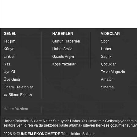
GENEL
HABERLER
VİDEOLAR
İletişim
Günün Haberleri
Spor
Künye
Haber Arşivi
Haber
Linkler
Gazete Arşivi
Sağlık
Rss
Köşe Yazarları
Çocuklar
Üye Ol
Tv ve Magazin
Üye Girişi
Amatör
Önemli Telefonlar
Sinema
Sitene Ekle
Haber Yazılımı
Haber Paketleri Sizlere Neler Sunuyor? Haber Yazılımlarımız Gelişmiş yönetim pan
sektöre yeni giren ya da sektörde kalite atlamak isteyen herkese çözümler sunuy
2026 ©
GÜNDEM EKONOMETRE
Tüm Hakları Saklıdır.