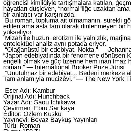
öğrencisi kimliğiyle tartışmalara katılan, ge
hayatları düşleyen, “normal”liğe uzaktan ama 
bir anlatıcı var karşınızda.
Bu roman, topluma ait olmamanın, sürekli g
edilen ama asla tam olarak dinlenmeyen bir h
yükseliyor.
Mizah ile hüzün, erotizm ile yalnızlık, marjinall
entelektüel analiz aynı potada eriyor.
“Olağanüstü bir edebiyat. Nokta.” — Johan
“Japon edebiyatında bir fenomene dönüşen Ka
engelli olmak ve güç üzerine hem inanılmaz h
roman.” — International Booker Prize Jürisi
“Unutulmaz bir edebiyat... Bedeni merkeze ala
Tam anlamıyla mucizevi.” — The New York 
Eser Adı: Kambur
Orijinal Adı: Hunchback
Yazar Adı: Saou Ichikawa
Çevirmen: Ebru Sarıkaya
Editör: Özlem Küskü
Yayınevi: Beyaz Baykuş Yayınları
Türü: Roman