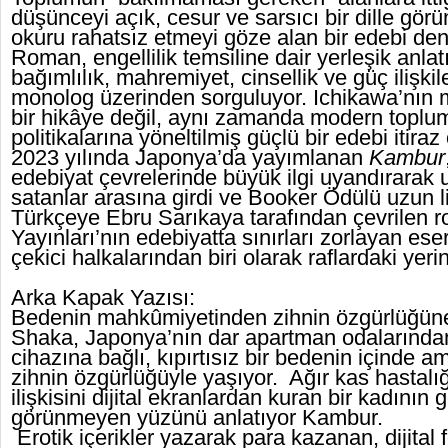
düşünceyi açık, cesur ve sarsıcı bir dille gör
okuru rahatsız etmeyi göze alan bir edebi de
Roman, engellilik temsiline dair yerleşik anlat
bağımlılık, mahremiyet, cinsellik ve güç ilişkiler
monolog üzerinden sorguluyor. Ichikawa’nın me
bir hikâye değil, aynı zamanda modern topl
politikalarına yöneltilmiş güçlü bir edebi itiraz
2023 yılında Japonya’da yayımlanan
Kambur
edebiyat çevrelerinde büyük ilgi uyandırarak 
satanlar arasına girdi ve Booker Ödülü uzun li
Türkçeye Ebru Sarıkaya tarafından çevrilen
Yayınları’nın edebiyatta sınırları zorlayan eser
çekici halkalarından biri olarak raflardaki yerin
Arka Kapak Yazısı:
Bedenin mahkûmiyetinden zihnin özgürlüğü
Shaka, Japonya’nın dar apartman odalarında
cihazına bağlı, kıpırtısız bir bedenin içinde 
zihnin özgürlüğüyle yaşıyor. Ağır kas hastalı
ilişkisini dijital ekranlardan kuran bir kadını
görünmeyen yüzünü anlatıyor Kambur.
Erotik içerikler yazarak para kazanan, dijital 