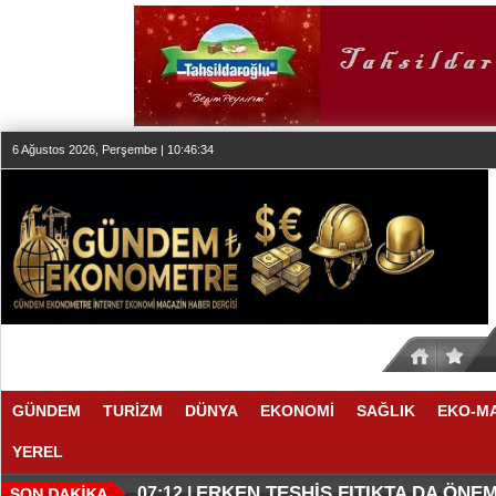
6 Ağustos 2026, Perşembe | 10:46:34
GÜNDEM
TURİZM
DÜNYA
EKONOMİ
SAĞLIK
EKO-M
YEREL
KLASİK MÜZİK YAYINCILIĞINDA
DÜZENLEMEYİ DESTEKLİYORLA
07:27 |
07:17 |
ERKEN TEŞHİS FITIKTA DA ÖNEM
07:12 |